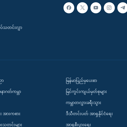
းလ်သတင်းလွှာ
ပညာ
မြန်မာပြည်မှပေးစာ
အနာဂတ်ကမ္ဘာ
မြင်ကွင်းကျယ်မှတ်စုများ
ကမ္ဘာတလွှားခရီးသွား
း အားကစား
ဒီသီတင်းပတ် အာရှနိုင်ငံရေး
ားသတင်းများ
အာရှစီးပွားရေး