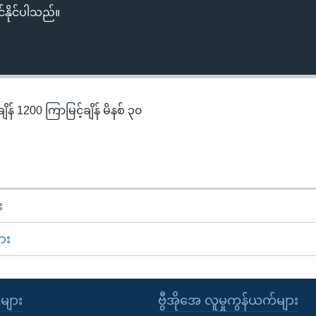
်နိုင်ပါသည်။
န် 1200 ကြာမြင့်ချိန် မိနစ် ၃၀
း
ား
ုများ
ဗွီအိုအေ လူမှုကွန်ယက်များ