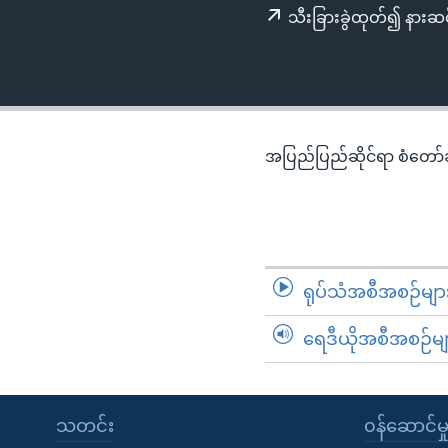
သုတပဒေသာ အင်္ဂလိပ်စာ
အ
သီးခြားခွဲထုတ်၍ နားဆင
ညွန်း
စာမျက်နှာ
သို့
ကျော်
ကြည့်
အပြည်ပြည်ဆိုင်ရာ စံတော်ချိ
ရန်
ရှာဖွေ
ရန်
နေရာ
သို့
ရုပ်သံအစီအစဉ်မျာ
ကျော်
ရန်
ရေဒီယိုအစီအစဉ်မျ
သတင်း
၀န်ဆောင်မှ