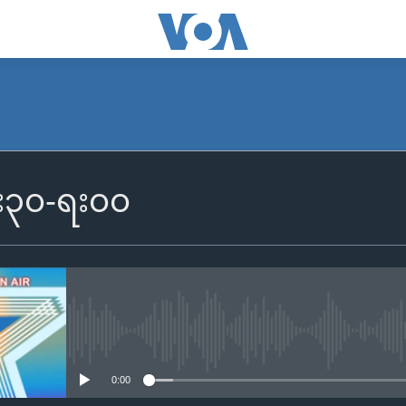
၆း၃၀-ရး၀၀
No media source currently availa
0:00