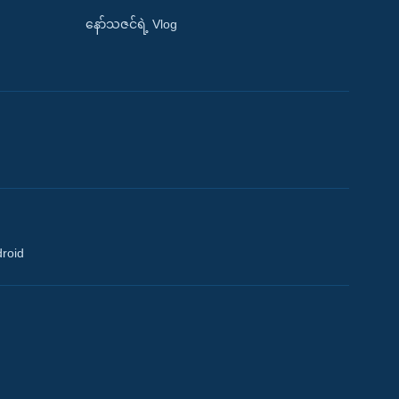
နော်သဇင်ရဲ့ Vlog
droid