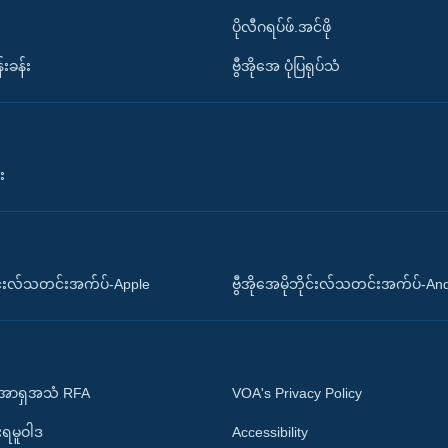
ပိုလီဂရပ်ဖ်.အင်ဖို
်းခန်း
ဗွီအိုအေ ပုံပြရုပ်သံ
း
ိုင်းလ်သတင်းအက်ပ်-Apple
ဗွီအိုအေမိုဘိုင်းလ်သတင်းအက်ပ်-An
 အာရှအသံ RFA
VOA's Privacy Policy
ုးရမူဝါဒ
Accessibility