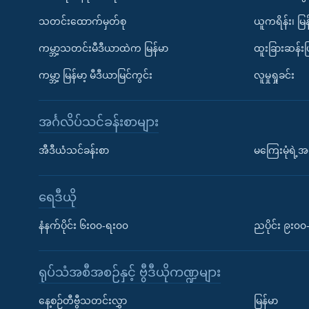
သတင်းထောက်မှတ်စု
ယူကရိန်း၊ မြန
ကမ္ဘာ့သတင်းမီဒီယာထဲက မြန်မာ
ထူးခြားဆန်း
ကမ္ဘာ့ မြန်မာ့ မီဒီယာမြင်ကွင်း
လူမှုရှုခင်း
အင်္ဂလိပ်သင်ခန်းစာများ
အီဒီယံသင်ခန်းစာ
မကြေးမုံရဲ့အင
ရေဒီယို
နံနက်ပိုင်း ၆း၀၀-ရး၀၀
ညပိုင်း ၉း၀
ရုပ်သံအစီအစဉ်နှင့် ဗွီဒီယိုကဏ္ဍများ
နေ့စဉ်တီဗွီသတင်းလွှာ
မြန်မာ