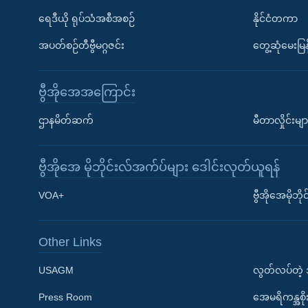
ရေဒီယို ရုပ်သံအစီအစဉ်
နိုင်ငံတကာ
အပတ်စဉ်တီဗွီမဂ္ဂဇင်း
တွေ့ဆုံမေးမြန
ဗွီအိုအေအကြောင်း
ဌာနမိတ်ဆက်
မီတာလှိုင်းမျာ
ဗွီအိုအေ မိုဘိုင်းလ်အက်ပ်များ ဒေါင်းလုတ်ယူရန်
Learning English
VOA+
ဗွီအိုအေမိုဘ
ဗွီအိုအေ လူမှုကွန်ယက်များ
Other Links
USAGM
လွတ်လပ်တဲ့
Press Room
အေမရိကန္အစိ
ဘာသာစကားများ