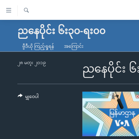
သုံး
ရ
ရှာဖွေ
လွယ်ကူ
မူလစာမျက်နှာ
ညနေပိုင်း ၆း၃၀-ရး၀၀
ရ
စေ
မြန်မာ
လာ
ဗွီဒီယို ကြည့်ရှုရန်
အကြောင်း
သည့်
ဒ်
ကမ္ဘာ့သတင်းများ
Link
ဗွီဒီယို
နိုင်ငံတကာ
၂၈ မတ္၊ ၂၀၁၉
ညနေပိုင်း 
များ
သတင်းလွတ်လပ်ခွင့်
အမေရိကန်
ပင်မ
ရပ်ဝန်းတခု လမ်းတခု အလွန်
တရုတ်
အကြောင်းအရာ
အင်္ဂလိပ်စာလေ့လာမယ်
အစ္စရေး-ပါလက်စတိုင်း
မျှဝေပါ
သို့
အပတ်စဉ်ကဏ္ဍများ
အမေရိကန်သုံးအီဒီယံ
ကျော်
ကြည့်
ရေဒီယိုနှင့်ရုပ်သံ အချက်အလက်များ
မကြေးမုံရဲ့ အင်္ဂလိပ်စာ
ရေဒီယို
ရန်
ရေဒီယို/တီဗွီအစီအစဉ်
ရုပ်ရှင်ထဲက အင်္ဂလိပ်စာ
တီဗွီ
ပင်မ