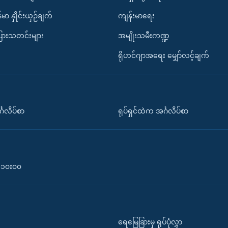
်မာ နှိုင်းယှဉ်ချက်
ကျန်းမာရေး
ပြားသတင်းများ
အမျိုးသမီးကဏ္ဍ
ရိုဟင်ဂျာအရေး မျှော်လင့်ချက်
်္ဂလိပ်စာ
ရုပ်ရှင်ထဲက အင်္ဂလိပ်စာ
၀-၁၀း၀၀
ရေမြေခြားမှ ရုပ်ပုံလွှာ