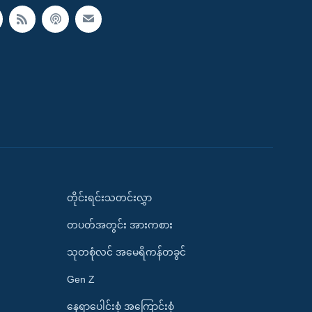
တိုင်းရင်းသတင်းလွှာ
တပတ်အတွင်း အားကစား
သုတစုံလင် အမေရိကန်တခွင်
Gen Z
နေရာပေါင်းစုံ အကြောင်းစုံ