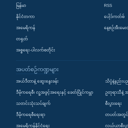
မြန်မာ
RSS
နိုင်ငံတကာ
ပေါ့ဒ်ကတ်စ်
အမေရိကန်
နေ့စဉ်အီးမေ
တရုတ်
အစ္စရေး-ပါလက်စတိုင်း
အပတ်စဉ်ကဏ္ဍများ
အယ်ဒီတာနဲ့ ဆွေးနွေးခန်း
သိပ္ပံနဲ့နည်း
ဒီမိုကရေစီ၊ လူ့အခွင့်အရေးနှင့် ခေတ်ပြိုင်ကမ္ဘာ
ဥတုရာသီနဲ့ 
သတင်းသုံးသပ်ချက်
စီးပွားရေး
ဒီမိုကရေစီရေးရာ
တပတ်အတွင်
အမေရိကန်နိုင်ငံရေး
လယ်ယာစီးပွ