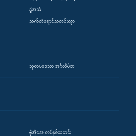
ဒို့အသံ
သက်တံရောင်သတင်းလွှာ
သုတပဒေသာ အင်္ဂလိပ်စာ
ဗွီအိုအေ တမိနစ်သတင်း