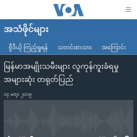
သုံး
ရ
လွယ်ကူ
အသံဖိုင်များ
မူလစာမျက်နှာ
စေ
မြန်မာ
ဗွီဒီယို ကြည့်ရှုရန်
သတင်းစာသား
အကြောင်း
သည့်
ကမ္ဘာ့သတင်းများ
Link
မြန်မာအမျိုးသမီးများ လူကုန်ကူးခံရမှု
ဗွီဒီယို
နိုင်ငံတကာ
များ
သတင်းလွတ်လပ်ခွင့်
အမေရိကန်
အများဆုံး တရုတ်ပြည်
ပင်မ
ရပ်ဝန်းတခု လမ်းတခု အလွန်
တရုတ်
အကြောင်းအရာ
၁၄ မတ္၊ ၂၀၁၉
သို့
အင်္ဂလိပ်စာလေ့လာမယ်
အစ္စရေး-ပါလက်စတိုင်း
ကျော်
အပတ်စဉ်ကဏ္ဍများ
အမေရိကန်သုံးအီဒီယံ
ကြည့်
ရေဒီယိုနှင့်ရုပ်သံ အချက်အလက်များ
မကြေးမုံရဲ့ အင်္ဂလိပ်စာ
ရေဒီယို
ရန်
No media source currently available
ပင်မ
ရေဒီယို/တီဗွီအစီအစဉ်
ရုပ်ရှင်ထဲက အင်္ဂလိပ်စာ
တီဗွီ