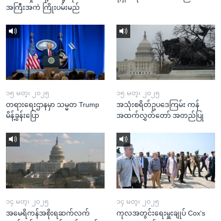
အကြီးအကဲ ကြိုးပမ်းမည်
၁၅ မတ္၊ ၂၀၂၅
၁၅ မတ္၊ ၂၀၂၅
တရားရေးဌာနမှာ သမ္မတ Trump
အသုံးစရိတ်ဥပဒေကြမ်း ကန်
မိန့်ခွန်းပြော
အထက်လွှတ်တော် အတည်ပြု
၁၄ မတ္၊ ၂၀၂၅
၁၄ မတ္၊ ၂၀၂၅
အမေရိကန်အစိုးရဆက်လက်
ကုလအတွင်းရေးမှူးချုပ် Cox's