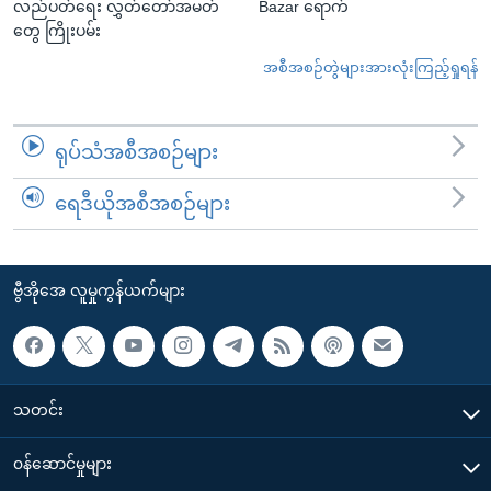
လည်ပတ်ရေး လွှတ်တော်အမတ်
Bazar ရောက်
တွေ ကြိုးပမ်း
အစီအစဉ်တွဲများအားလုံးကြည့်ရှုရန်
ရုပ်သံအစီအစဉ်များ
ရေဒီယိုအစီအစဉ်များ
ဗွီအိုအေ လူမှုကွန်ယက်များ
သတင်း
၀န်ဆောင်မှုများ