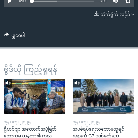
အ
0:00
3:00
သုတပဒေသာ အင်္ဂလိပ်စာ
ညွန်း
Learning English
တိုက်ရိုက် လင့်ခ်
စာမျက်နှာ
သို့
ဗွီအိုအေ လူမှုကွန်ယက်များ
ကျော်
မျှဝေပါ
ကြည့်
ရန်
ဘာသာစကားများ
ရှာဖွေ
ဗွီဒီယို ကြည့်ရှုရန်
ရန်
နေရာ
သို့
ကျော်
ရန်
၁၅ မတ္၊ ၂၀၂၅
၁၅ မတ္၊ ၂၀၂၅
ရိုဟင်ဂျာ အထောက်အပံ့ဖြတ်
အပစ်ရပ်ရေးသဘောမတူရင်
တောက်မှု ဟန့်တားဖို့ ကုလ
ရုရှားကို G7 ဒဏ်ခတ်မည်