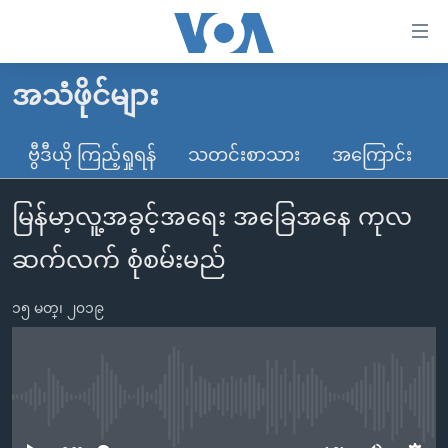
သုံး
ရ
လွယ်ကူ
အသံဖိုင်များ
မူလစာမျက်နှာ
စေ
မြန်မာ
ဗွီဒီယို ကြည့်ရှုရန်
သတင်းစာသား
အကြောင်း
သည့်
ကမ္ဘာ့သတင်းများ
Link
မြန်မာ့လူ့အခွင့်အရေး အခြေအနေ ကုလ
ဗွီဒီယို
နိုင်ငံတကာ
များ
သတင်းလွတ်လပ်ခွင့်
အမေရိကန်
ဆက်လက် စုံစမ်းမည်
ပင်မ
ရပ်ဝန်းတခု လမ်းတခု အလွန်
တရုတ်
အကြောင်းအရာ
၁၅ မတ္၊ ၂၀၁၉
သို့
အင်္ဂလိပ်စာလေ့လာမယ်
အစ္စရေး-ပါလက်စတိုင်း
ကျော်
အပတ်စဉ်ကဏ္ဍများ
အမေရိကန်သုံးအီဒီယံ
ကြည့်
ရေဒီယိုနှင့်ရုပ်သံ အချက်အလက်များ
မကြေးမုံရဲ့ အင်္ဂလိပ်စာ
ရေဒီယို
ရန်
No media source currently available
ပင်မ
ရေဒီယို/တီဗွီအစီအစဉ်
ရုပ်ရှင်ထဲက အင်္ဂလိပ်စာ
တီဗွီ