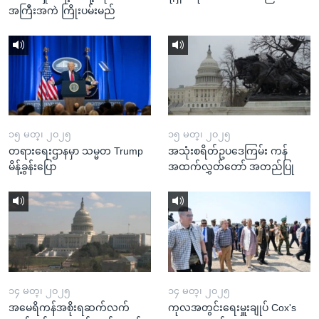
အကြီးအကဲ ကြိုးပမ်းမည်
၁၅ မတ္၊ ၂၀၂၅
၁၅ မတ္၊ ၂၀၂၅
တရားရေးဌာနမှာ သမ္မတ Trump
အသုံးစရိတ်ဥပဒေကြမ်း ကန်
မိန့်ခွန်းပြော
အထက်လွှတ်တော် အတည်ပြု
၁၄ မတ္၊ ၂၀၂၅
၁၄ မတ္၊ ၂၀၂၅
အမေရိကန်အစိုးရဆက်လက်
ကုလအတွင်းရေးမှူးချုပ် Cox's