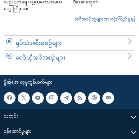
လည်ပတ်ရေး လွှတ်တော်အမတ်
Bazar ရောက်
တွေ ကြိုးပမ်း
အစီအစဉ်တွဲများအားလုံးကြည့်ရှုရန်
ရုပ်သံအစီအစဉ်များ
ရေဒီယိုအစီအစဉ်များ
ဗွီအိုအေ လူမှုကွန်ယက်များ
သတင်း
၀န်ဆောင်မှုများ