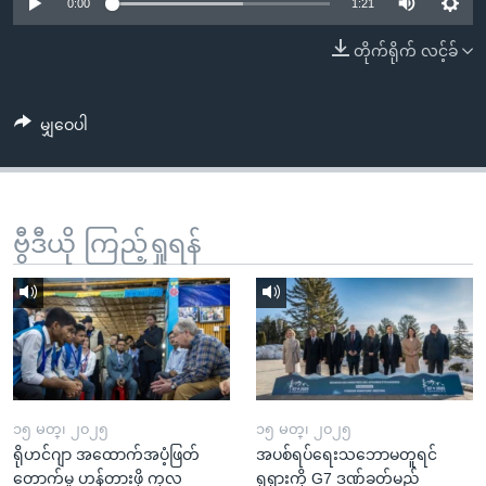
အ
0:00
1:21
သုတပဒေသာ အင်္ဂလိပ်စာ
ညွန်း
Learning English
တိုက်ရိုက် လင့်ခ်
စာမျက်နှာ
သို့
ဗွီအိုအေ လူမှုကွန်ယက်များ
ကျော်
မျှဝေပါ
ကြည့်
ရန်
ဘာသာစကားများ
ရှာဖွေ
ဗွီဒီယို ကြည့်ရှုရန်
ရန်
နေရာ
သို့
ကျော်
ရန်
၁၅ မတ္၊ ၂၀၂၅
၁၅ မတ္၊ ၂၀၂၅
ရိုဟင်ဂျာ အထောက်အပံ့ဖြတ်
အပစ်ရပ်ရေးသဘောမတူရင်
တောက်မှု ဟန့်တားဖို့ ကုလ
ရုရှားကို G7 ဒဏ်ခတ်မည်