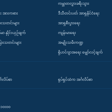
ကမ္ဘာတလွှားခရီးသွား
း အားကစား
ဒီသီတင်းပတ် အာရှနိုင်ငံရေး
ားသတင်းများ
အာရှစီးပွားရေး
်မာ နှိုင်းယှဉ်ချက်
ကျန်းမာရေး
ပြားသတင်းများ
အမျိုးသမီးကဏ္ဍ
ရိုဟင်ဂျာအရေး မျှော်လင့်ချက်
်္ဂလိပ်စာ
ရုပ်ရှင်ထဲက အင်္ဂလိပ်စာ
၀-၁၀း၀၀