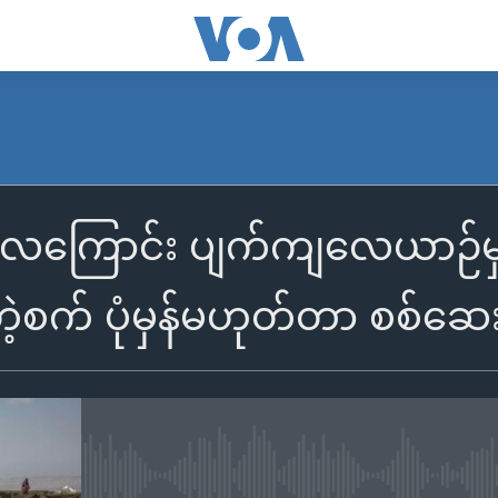
 လေကြောင်း ပျက်ကျလေယာဉ်မ
့စက် ပုံမှန်မဟုတ်တာ စစ်ဆေးတ
No media source currently availa