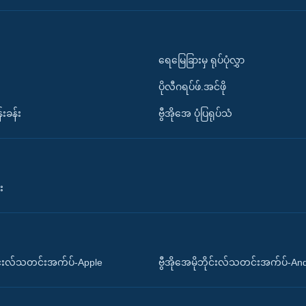
ရေမြေခြားမှ ရုပ်ပုံလွှာ
ပိုလီဂရပ်ဖ်.အင်ဖို
်းခန်း
ဗွီအိုအေ ပုံပြရုပ်သံ
း
ိုင်းလ်သတင်းအက်ပ်-Apple
ဗွီအိုအေမိုဘိုင်းလ်သတင်းအက်ပ်-An