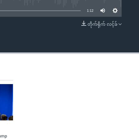
1:12
တိုက်ရိုက် လင့်ခ်
EMBED
rump