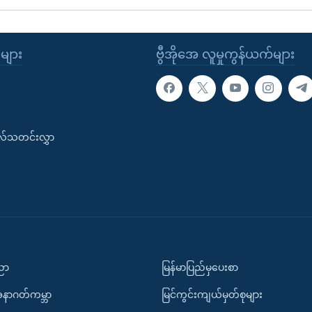
ုများ
ဗွီအိုအေ လူမှုကွန်ယက်များ
းလ်သတင်းလွှာ
ပညာ
မြန်မာပြည်မှပေးစာ
အနာဂတ်ကမ္ဘာ
မြင်ကွင်းကျယ်မှတ်စုများ