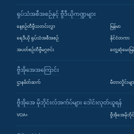
ရုပ်သံအစီအစဉ်နှင့် ဗွီဒီယိုကဏ္ဍများ
နေ့စဉ်တီဗွီသတင်းလွှာ
မြန်မာ
ရေဒီယို ရုပ်သံအစီအစဉ်
နိုင်ငံတကာ
အပတ်စဉ်တီဗွီမဂ္ဂဇင်း
တွေ့ဆုံမေးမြန
ဗွီအိုအေအကြောင်း
ဌာနမိတ်ဆက်
မီတာလှိုင်းမျာ
ဗွီအိုအေ မိုဘိုင်းလ်အက်ပ်များ ဒေါင်းလုတ်ယူရန်
Learning English
VOA+
ဗွီအိုအေမိုဘ
ဗွီအိုအေ လူမှုကွန်ယက်များ