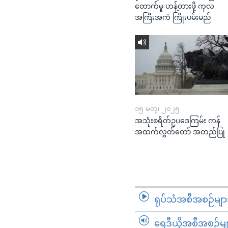
တောက်မှု ဟန့်တားဖို့ ကုလ
အကြီးအကဲ ကြိုးပမ်းမည်
၁၅ မတ္၊ ၂၀၂၅
အသုံးစရိတ်ဥပဒေကြမ်း ကန်
အထက်လွှတ်တော် အတည်ပြု
ရုပ်သံအစီအစဉ်မျာ
ရေဒီယိုအစီအစဉ်မျ