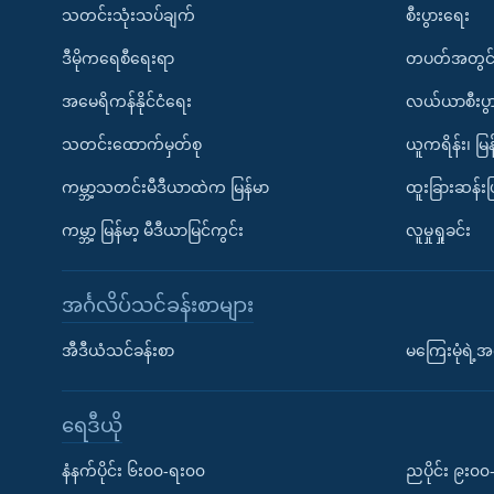
သတင်းသုံးသပ်ချက်
စီးပွားရေး
ဒီမိုကရေစီရေးရာ
တပတ်အတွင်
အမေရိကန်နိုင်ငံရေး
လယ်ယာစီးပွ
သတင်းထောက်မှတ်စု
ယူကရိန်း၊ မြန
ကမ္ဘာ့သတင်းမီဒီယာထဲက မြန်မာ
ထူးခြားဆန်း
ကမ္ဘာ့ မြန်မာ့ မီဒီယာမြင်ကွင်း
လူမှုရှုခင်း
အင်္ဂလိပ်သင်ခန်းစာများ
အီဒီယံသင်ခန်းစာ
မကြေးမုံရဲ့အင
ရေဒီယို
နံနက်ပိုင်း ၆း၀၀-ရး၀၀
ညပိုင်း ၉း၀