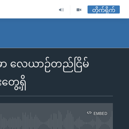
တိုက်ရိုက်
ှာ လေယာဉ်တည်ငြိမ်
ွေ့ရှိ
EMBED
ble