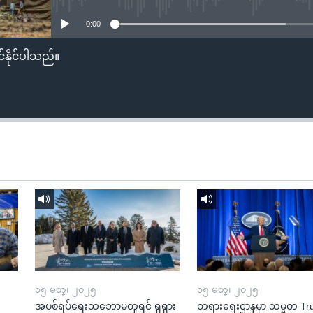
0:00
်နိုင်ပါသည်။
၁၅ မတ္၊ ၂၀၂၅
၁၅ မတ္၊ ၂၀၂၅
အပစ်ရပ်ရေးသဘောမတူရင် ရုရှား
တရားရေးဌာနမှာ သမ္မတ T