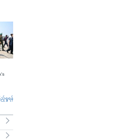
x's
်ရှုရန်