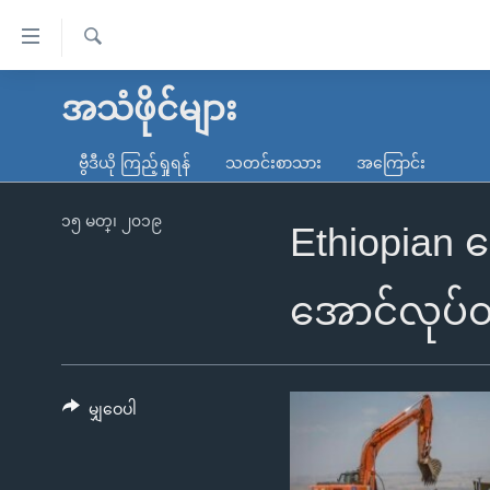
သုံး
ရ
ရှာဖွေ
လွယ်ကူ
မူလစာမျက်နှာ
အသံဖိုင်များ
ရ
စေ
မြန်မာ
လာ
ဗွီဒီယို ကြည့်ရှုရန်
သတင်းစာသား
အကြောင်း
သည့်
ဒ်
ကမ္ဘာ့သတင်းများ
Link
ဗွီဒီယို
နိုင်ငံတကာ
၁၅ မတ္၊ ၂၀၁၉
Ethiopian
များ
သတင်းလွတ်လပ်ခွင့်
အမေရိကန်
ပင်မ
ရပ်ဝန်းတခု လမ်းတခု အလွန်
တရုတ်
အောင်လုပ်တဲ
အကြောင်းအရာ
အင်္ဂလိပ်စာလေ့လာမယ်
အစ္စရေး-ပါလက်စတိုင်း
သို့
အပတ်စဉ်ကဏ္ဍများ
အမေရိကန်သုံးအီဒီယံ
ကျော်
ကြည့်
မျှဝေပါ
ရေဒီယိုနှင့်ရုပ်သံ အချက်အလက်များ
မကြေးမုံရဲ့ အင်္ဂလိပ်စာ
ရေဒီယို
ရန်
ရေဒီယို/တီဗွီအစီအစဉ်
ရုပ်ရှင်ထဲက အင်္ဂလိပ်စာ
တီဗွီ
ပင်မ