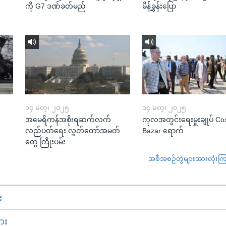
ကို G7 ဒဏ်ခတ်မည်
မိန့်ခွန်းပြော
၁၄ မတ္၊ ၂၀၂၅
၁၄ မတ္၊ ၂၀၂၅
အမေရိကန်အစိုးရဆက်လက်
ကုလအတွင်းရေးမှူးချုပ် Co
လည်ပတ်ရေး လွှတ်တော်အမတ်
Bazar ရောက်
တွေ ကြိုးပမ်း
အစီအစဉ်တွဲများအားလုံးကြည့
း
ား