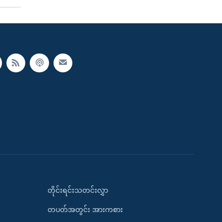
တိုင်းရင်းသတင်းလွှာ
တပတ်အတွင်း အားကစား