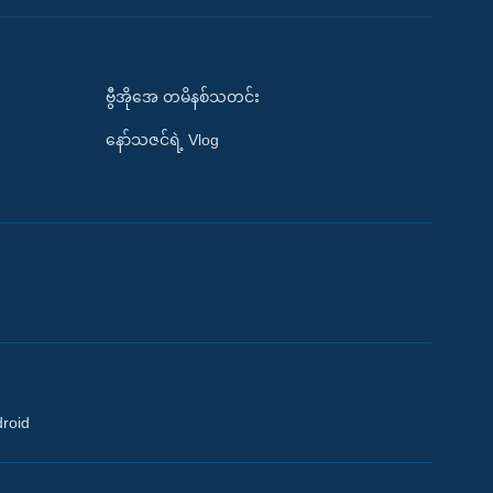
ဗွီအိုအေ တမိနစ်သတင်း
နော်သဇင်ရဲ့ Vlog
droid