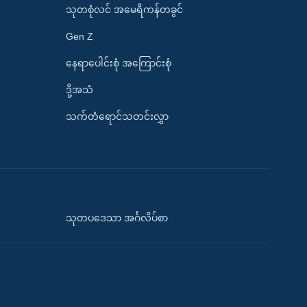
သုတစုံလင် အမေရိကန်တခွင်
Gen Z
နေရာပေါင်းစုံ အကြောင်းစုံ
ဒို့အသံ
သက်တံရောင်သတင်းလွှာ
သုတပဒေသာ အင်္ဂလိပ်စာ