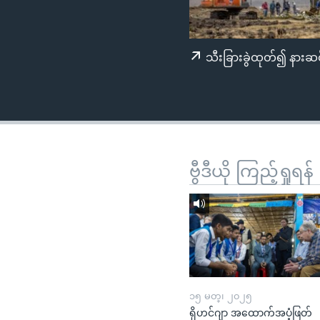
သုတပဒေသာ အင်္ဂလိပ်စာ
အ
ညွန်း
စာမျက်နှာ
သီးခြားခွဲထုတ်၍ နားဆင
သို့
ကျော်
ကြည့်
ရန်
ရှာဖွေ
ရန်
ဗွီဒီယို ကြည့်ရှုရန်
နေရာ
သို့
ကျော်
ရန်
၁၅ မတ္၊ ၂၀၂၅
ရိုဟင်ဂျာ အထောက်အပံ့ဖြတ်