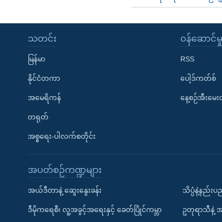
သတင်း
၀န်ဆောင်မှ
မြန်မာ
RSS
နိုင်ငံတကာ
ပေါ့ဒ်ကတ်စ်
အမေရိကန်
နေ့စဉ်အီးမေ
တရုတ်
အစ္စရေး-ပါလက်စတိုင်း
အပတ်စဉ်ကဏ္ဍများ
အယ်ဒီတာနဲ့ ဆွေးနွေးခန်း
သိပ္ပံနဲ့နည်း
ဒီမိုကရေစီ၊ လူ့အခွင့်အရေးနှင့် ခေတ်ပြိုင်ကမ္ဘာ
ဥတုရာသီနဲ့ 