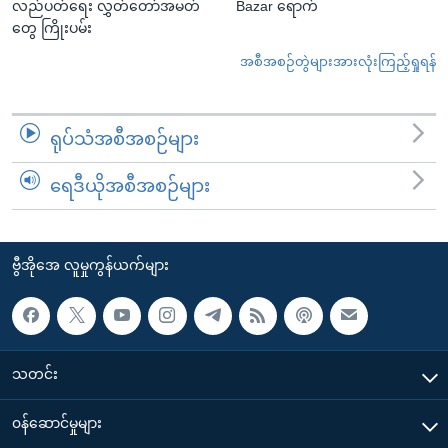
လည်ပတ်ရေး လွှတ်တော်အမတ်
Bazar ရောက်
တွေ ကြိုးပမ်း
အစီအစဉ်တွဲများအားလုံးကြည့်ရှုရန်
ရုပ်သံအစီအစဉ်များ
ရေဒီယိုအစီအစဉ်များ
ဗွီအိုအေ လူမှုကွန်ယက်များ
သတင်း
၀န်ဆောင်မှုများ