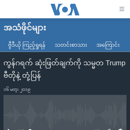
သုံး
ရ
လွယ်ကူ
အသံဖိုင်များ
မူလစာမျက်နှာ
စေ
မြန်မာ
ဗွီဒီယို ကြည့်ရှုရန်
သတင်းစာသား
အကြောင်း
သည့်
ကမ္ဘာ့သတင်းများ
Link
ကွန်ဂရက် ဆုံးဖြတ်ချက်ကို သမ္မတ Trump
ဗွီဒီယို
နိုင်ငံတကာ
များ
သတင်းလွတ်လပ်ခွင့်
အမေရိကန်
ဗီတိုနဲ့ တုံ့ပြန်
ပင်မ
ရပ်ဝန်းတခု လမ်းတခု အလွန်
တရုတ်
အကြောင်းအရာ
၁၆ မတ္၊ ၂၀၁၉
သို့
အင်္ဂလိပ်စာလေ့လာမယ်
အစ္စရေး-ပါလက်စတိုင်း
ကျော်
အပတ်စဉ်ကဏ္ဍများ
အမေရိကန်သုံးအီဒီယံ
ကြည့်
ရေဒီယိုနှင့်ရုပ်သံ အချက်အလက်များ
မကြေးမုံရဲ့ အင်္ဂလိပ်စာ
ရေဒီယို
ရန်
No media source currently available
ပင်မ
ရေဒီယို/တီဗွီအစီအစဉ်
ရုပ်ရှင်ထဲက အင်္ဂလိပ်စာ
တီဗွီ