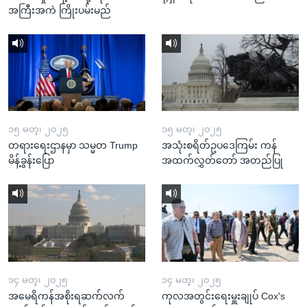
အကြီးအကဲ ကြိုးပမ်းမည်
၁၅ မတ္၊ ၂၀၂၅
၁၅ မတ္၊ ၂၀၂၅
တရားရေးဌာနမှာ သမ္မတ Trump
အသုံးစရိတ်ဥပဒေကြမ်း ကန်
မိန့်ခွန်းပြော
အထက်လွှတ်တော် အတည်ပြု
၁၄ မတ္၊ ၂၀၂၅
၁၄ မတ္၊ ၂၀၂၅
အမေရိကန်အစိုးရဆက်လက်
ကုလအတွင်းရေးမှူးချုပ် Cox's