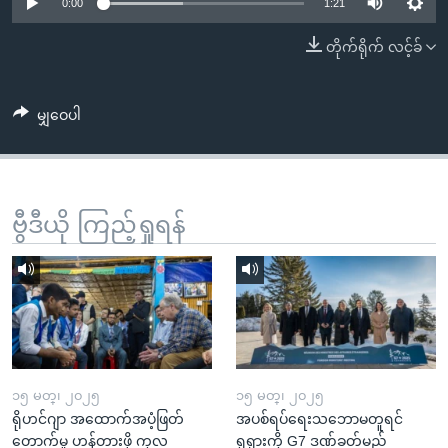
အ
0:00
1:21
သုတပဒေသာ အင်္ဂလိပ်စာ
ညွန်း
Learning English
တိုက်ရိုက် လင့်ခ်
စာမျက်နှာ
သို့
ဗွီအိုအေ လူမှုကွန်ယက်များ
ကျော်
မျှဝေပါ
ကြည့်
ရန်
ဘာသာစကားများ
ရှာဖွေ
ဗွီဒီယို ကြည့်ရှုရန်
ရန်
နေရာ
သို့
ကျော်
ရန်
၁၅ မတ္၊ ၂၀၂၅
၁၅ မတ္၊ ၂၀၂၅
ရိုဟင်ဂျာ အထောက်အပံ့ဖြတ်
အပစ်ရပ်ရေးသဘောမတူရင်
တောက်မှု ဟန့်တားဖို့ ကုလ
ရုရှားကို G7 ဒဏ်ခတ်မည်