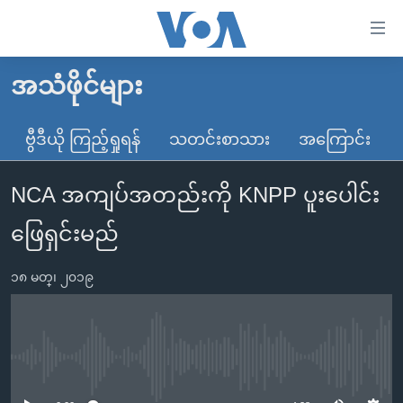
သုံး
ရ
လွယ်ကူ
အသံဖိုင်များ
မူလစာမျက်နှာ
စေ
မြန်မာ
ဗွီဒီယို ကြည့်ရှုရန်
သတင်းစာသား
အကြောင်း
သည့်
ကမ္ဘာ့သတင်းများ
Link
NCA အကျပ်အတည်းကို KNPP ပူးပေါင်း
ဗွီဒီယို
နိုင်ငံတကာ
များ
သတင်းလွတ်လပ်ခွင့်
အမေရိကန်
ဖြေရှင်းမည်
ပင်မ
ရပ်ဝန်းတခု လမ်းတခု အလွန်
တရုတ်
အကြောင်းအရာ
၁၈ မတ္၊ ၂၀၁၉
သို့
အင်္ဂလိပ်စာလေ့လာမယ်
အစ္စရေး-ပါလက်စတိုင်း
ကျော်
အပတ်စဉ်ကဏ္ဍများ
အမေရိကန်သုံးအီဒီယံ
ကြည့်
ရေဒီယိုနှင့်ရုပ်သံ အချက်အလက်များ
မကြေးမုံရဲ့ အင်္ဂလိပ်စာ
ရေဒီယို
ရန်
No media source currently available
ပင်မ
ရေဒီယို/တီဗွီအစီအစဉ်
ရုပ်ရှင်ထဲက အင်္ဂလိပ်စာ
တီဗွီ