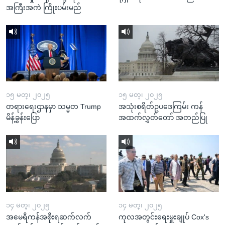
အကြီးအကဲ ကြိုးပမ်းမည်
၁၅ မတ္၊ ၂၀၂၅
၁၅ မတ္၊ ၂၀၂၅
တရားရေးဌာနမှာ သမ္မတ Trump
အသုံးစရိတ်ဥပဒေကြမ်း ကန်
မိန့်ခွန်းပြော
အထက်လွှတ်တော် အတည်ပြု
၁၄ မတ္၊ ၂၀၂၅
၁၄ မတ္၊ ၂၀၂၅
အမေရိကန်အစိုးရဆက်လက်
ကုလအတွင်းရေးမှူးချုပ် Cox's