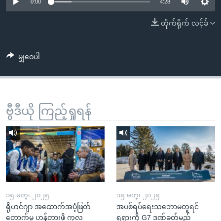
အ
0:00
4:28
သုတပဒေသာ အင်္ဂလိပ်စာ
ညွန်း
Learning English
တိုက်ရိုက် လင့်ခ်
စာမျက်နှာ
သို့
ဗွီအိုအေ လူမှုကွန်ယက်များ
ကျော်
မျှဝေပါ
ကြည့်
ရန်
ဘာသာစကားများ
ရှာဖွေ
ဗွီဒီယို ကြည့်ရှုရန်
ရန်
နေရာ
သို့
ကျော်
ရန်
၁၅ မတ္၊ ၂၀၂၅
၁၅ မတ္၊ ၂၀၂၅
ရိုဟင်ဂျာ အထောက်အပံ့ဖြတ်
အပစ်ရပ်ရေးသဘောမတူရင်
တောက်မှု ဟန့်တားဖို့ ကုလ
ရုရှားကို G7 ဒဏ်ခတ်မည်