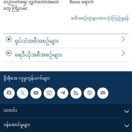
လည်ပတ်ရေး လွှတ်တော်အမတ်
Bazar ရောက်
တွေ ကြိုးပမ်း
အစီအစဉ်တွဲများအားလုံးကြည့်ရှုရန်
ရုပ်သံအစီအစဉ်များ
ရေဒီယိုအစီအစဉ်များ
ဗွီအိုအေ လူမှုကွန်ယက်များ
သတင်း
၀န်ဆောင်မှုများ