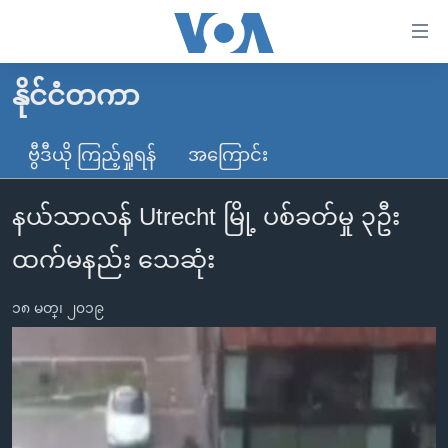
သုံး
ရ
လွယ်ကူ
နိုင်ငံတကာ
မူလစာမျက်နှာ
စေ
မြန်မာ
ဗွီဒီယို ကြည့်ရှုရန်
အကြောင်း
သည့်
ကမ္ဘာ့သတင်းများ
Link
နယ်သာလန် Utrecht မြို့ ပစ်ခတ်မှု ၃ဦး
ဗွီဒီယို
နိုင်ငံတကာ
များ
သတင်းလွတ်လပ်ခွင့်
အမေရိကန်
ထက်မနည်း သေဆုံး
ပင်မ
ရပ်ဝန်းတခု လမ်းတခု အလွန်
တရုတ်
အကြောင်းအရာ
၁၈ မတ္၊ ၂၀၁၉
သို့
အင်္ဂလိပ်စာလေ့လာမယ်
အစ္စရေး-ပါလက်စတိုင်း
ကျော်
အပတ်စဉ်ကဏ္ဍများ
အမေရိကန်သုံးအီဒီယံ
ကြည့်
ရေဒီယိုနှင့်ရုပ်သံ အချက်အလက်များ
မကြေးမုံရဲ့ အင်္ဂလိပ်စာ
ရေဒီယို
ရန်
ပင်မ
ရေဒီယို/တီဗွီအစီအစဉ်
ရုပ်ရှင်ထဲက အင်္ဂလိပ်စာ
တီဗွီ