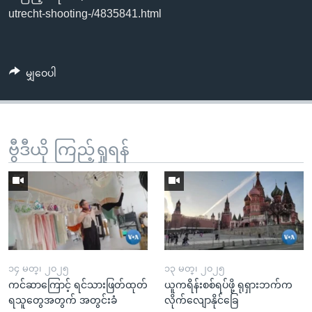
utrecht-shooting-/4835841.html
မျှဝေပါ
ဗွီဒီယို ကြည့်ရှုရန်
၁၄ မတ္၊ ၂၀၂၅
၁၃ မတ္၊ ၂၀၂၅
ကင်ဆာကြောင့် ရင်သားဖြတ်ထုတ်
ယူကရိန်းစစ်ရပ်ဖို့ ရုရှားဘက်က
ရသူတွေအတွက် အတွင်းခံ
လိုက်လျောနိုင်ခြေ