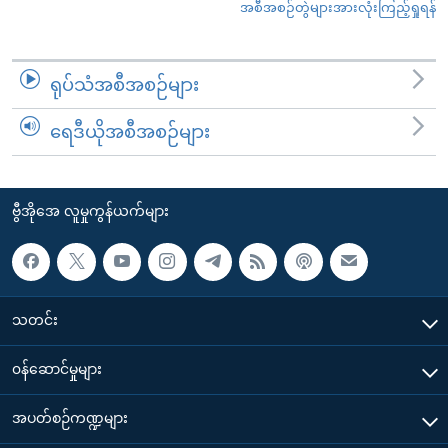
အစီအစဉ်တွဲများအားလုံးကြည့်ရှုရန်
ရုပ်သံအစီအစဉ်များ
ရေဒီယိုအစီအစဉ်များ
ဗွီအိုအေ လူမှုကွန်ယက်များ
သတင်း
၀န်ဆောင်မှုများ
အပတ်စဉ်ကဏ္ဍများ