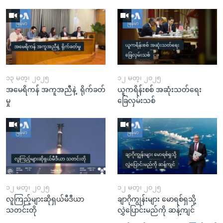
၁၃ မတ္၊ ၂၀၂၅
၁၂ မတ္၊ ၂၀၂၅
အမေရိကန် အကူအညီနဲ့ ရိုက်ခတ်
ယူကရိန်းစစ် အဆုံးသတ်ရေး
မှု
ခြေလှမ်းသစ်
၁၂ မတ္၊ ၂၀၂၅
၁၂ မတ္၊ ၂၀၂၅
လူကြည့်များဆိုရှယ်မီဒီယာ
ချာဂိုကျွန်းများ မောရစ်ရှသို့
သတင်းတို
လွှဲပြောင်းမည်ကို ဆန့်ကျင်