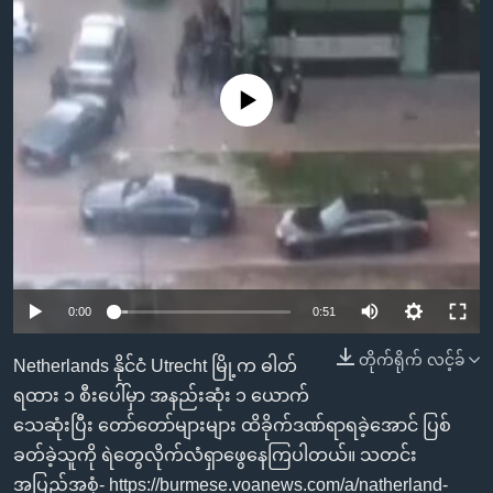
အ
သုတပဒေသာ အင်္ဂလိပ်စာ
ညွန်း
Learning English
စာမျက်နှာ
သို့
ဗွီအိုအေ လူမှုကွန်ယက်များ
No media source currently available
ကျော်
ကြည့်
ရန်
ဘာသာစကားများ
ရှာဖွေ
ရန်
နေရာ
သို့
0:00
0:51
ကျော်
တိုက်ရိုက် လင့်ခ်
ရန်
Netherlands နိုင်ငံ Utrecht မြို့က ဓါတ်
ရထား ၁ စီးပေါ်မှာ အနည်းဆုံး ၁ ယောက်
သေဆုံးပြီး တော်တော်များများ ထိခိုက်ဒဏ်ရာရခဲ့အောင် ပြစ်
ခတ်ခဲ့သူကို ရဲတွေလိုက်လံရှာဖွေနေကြပါတယ်။ သတင်း
အပြည့်အစုံ- https://burmese.voanews.com/a/natherland-