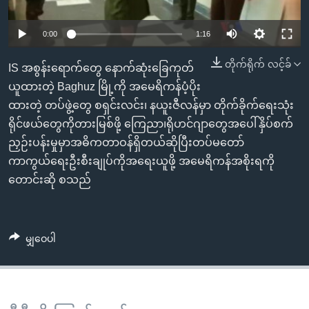
အ
သုတပဒေသာ အင်္ဂလိပ်စာ
ညွန်း
Learning English
0:00
1:16
စာမျက်နှာ
သို့
ဗွီအိုအေ လူမှုကွန်ယက်များ
တိုက်ရိုက် လင့်ခ်
IS အစွန်းရောက်တွေ နောက်ဆုံးခြေကုတ်
ကျော်
ယူထားတဲ့ Baghuz မြို့ကို အမေရိကန်ပံ့ပိုး
ကြည့်
ထားတဲ့ တပ်ဖွဲ့တွေ စရှင်းလင်း၊ နယူးဇီလန်မှာ တိုက်ခိုက်ရေးသုံး
ရန်
ရိုင်ဖယ်တွေကိုတားမြစ်ဖို့ ကြေညာ၊ရိုဟင်ဂျာတွေအပေါ်နှိပ်စက်
ဘာသာစကားများ
ရှာဖွေ
ညှဉ်းပန်းမှုမှာအဓိကတာဝန်ရှိတယ်ဆိုပြီးတပ်မတော်
ရန်
ကာကွယ်ရေးဦးစီးချုပ်ကိုအရေးယူဖို့ အမေရိကန်အစိုးရကို
နေရာ
တောင်းဆို စသည်
သို့
ကျော်
ရန်
မျှဝေပါ