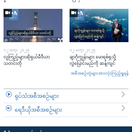
၁၂ မတ္၊ ၂၀၂၅
၁၂ မတ္၊ ၂၀၂၅
လူကြည့်များဆိုရှယ်မီဒီယာ
ချာဂိုကျွန်းများ မောရစ်ရှသို့
သတင်းတို
လွှဲပြောင်းမည်ကို ဆန့်ကျင်
အစီအစဉ်တွဲများအားလုံးကြည့်ရှုရန်
ရုပ်သံအစီအစဉ်များ
ရေဒီယိုအစီအစဉ်များ