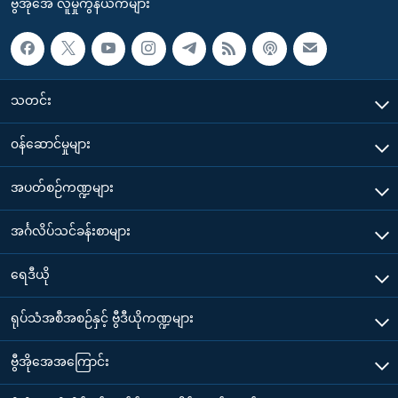
ဗွီအိုအေ လူမှုကွန်ယက်များ
သတင်း
၀န်ဆောင်မှုများ
အပတ်စဉ်ကဏ္ဍများ
အင်္ဂလိပ်သင်ခန်းစာများ
ရေဒီယို
ရုပ်သံအစီအစဉ်နှင့် ဗွီဒီယိုကဏ္ဍများ
ဗွီအိုအေအကြောင်း