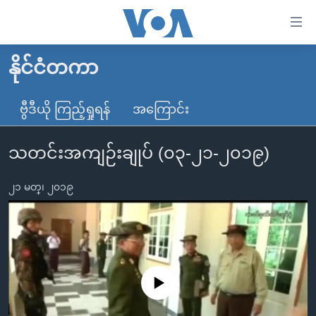
သုံး
ရ
လွယ်ကူ
နိုင်ငံတကာ
မူလစာမျက်နှာ
စေ
မြန်မာ
ဗွီဒီယို ကြည့်ရှုရန်
အကြောင်း
သည့်
ကမ္ဘာ့သတင်းများ
Link
သတင်းအကျဉ်းချုပ် (၀၃-၂၁-၂၀၁၉)
ဗွီဒီယို
နိုင်ငံတကာ
များ
သတင်းလွတ်လပ်ခွင့်
အမေရိကန်
ပင်မ
၂၁ မတ္၊ ၂၀၁၉
ရပ်ဝန်းတခု လမ်းတခု အလွန်
တရုတ်
အကြောင်းအရာ
သို့
အင်္ဂလိပ်စာလေ့လာမယ်
အစ္စရေး-ပါလက်စတိုင်း
ကျော်
အပတ်စဉ်ကဏ္ဍများ
အမေရိကန်သုံးအီဒီယံ
ကြည့်
ရေဒီယိုနှင့်ရုပ်သံ အချက်အလက်များ
မကြေးမုံရဲ့ အင်္ဂလိပ်စာ
ရေဒီယို
ရန်
No media source currently available
ပင်မ
ရေဒီယို/တီဗွီအစီအစဉ်
ရုပ်ရှင်ထဲက အင်္ဂလိပ်စာ
တီဗွီ