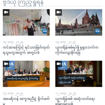
ဗွီဒီယို ကြည့်ရှုရန်
၁၄ မတ္၊ ၂၀၂၅
၁၃ မတ္၊ ၂၀၂၅
ကင်ဆာကြောင့် ရင်သားဖြတ်ထုတ်
ယူကရိန်းစစ်ရပ်ဖို့ ရုရှားဘက်က
ရသူတွေအတွက် အတွင်းခံ
လိုက်လျောနိုင်ခြေ
၁၃ မတ္၊ ၂၀၂၅
၁၂ မတ္၊ ၂၀၂၅
အမေရိကန် အကူအညီနဲ့ ရိုက်ခတ်
ယူကရိန်းစစ် အဆုံးသတ်ရေး
မှု
ခြေလှမ်းသစ်