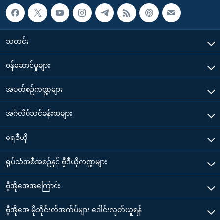
သတင်း
၀န်ဆောင်မှုများ
အပတ်စဉ်ကဏ္ဍများ
အင်္ဂလိပ်သင်ခန်းစာများ
ရေဒီယို
ရုပ်သံအစီအစဉ်နှင့် ဗွီဒီယိုကဏ္ဍများ
ဗွီအိုအေအကြောင်း
ဗွီအိုအေ မိုဘိုင်းလ်အက်ပ်များ ဒေါင်းလုတ်ယူရန်