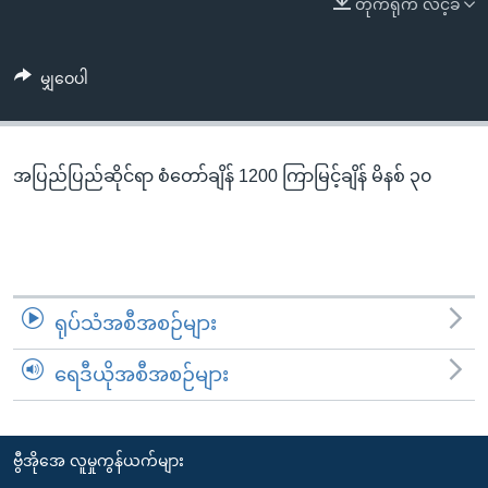
တိုက်ရိုက် လင့်ခ်
အ
သုတပဒေသာ အင်္ဂလိပ်စာ
ညွန်း
Learning English
စာမျက်နှာ
မျှဝေပါ
သို့
ဗွီအိုအေ လူမှုကွန်ယက်များ
ကျော်
ကြည့်
အပြည်ပြည်ဆိုင်ရာ စံတော်ချိန် 1200 ကြာမြင့်ချိန် မိနစ် ၃၀
ရန်
ဘာသာစကားများ
ရှာဖွေ
ရန်
နေရာ
သို့
ရုပ်သံအစီအစဉ်များ
ကျော်
ရန်
ရေဒီယိုအစီအစဉ်များ
ဗွီအိုအေ လူမှုကွန်ယက်များ