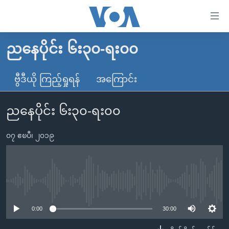
သုံး
ရ
လွယ်ကူ
ညနေပိုင်း ၆း၃၀-ရး၀၀
မူလစာမျက်နှာ
စေ
မြန်မာ
ဗွီဒီယို ကြည့်ရှုရန်
အကြောင်း
သည့်
ကမ္ဘာ့သတင်းများ
Link
ညနေပိုင်း ၆း၃၀-ရး၀၀
ဗွီဒီယို
နိုင်ငံတကာ
များ
သတင်းလွတ်လပ်ခွင့်
အမေရိကန်
ပင်မ
၀၇ ဧၿပီ၊ ၂၀၁၉
ရပ်ဝန်းတခု လမ်းတခု အလွန်
တရုတ်
အကြောင်းအရာ
သို့
အင်္ဂလိပ်စာလေ့လာမယ်
အစ္စရေး-ပါလက်စတိုင်း
ကျော်
အပတ်စဉ်ကဏ္ဍများ
အမေရိကန်သုံးအီဒီယံ
No media source currently available
ကြည့်
ရေဒီယိုနှင့်ရုပ်သံ အချက်အလက်များ
မကြေးမုံရဲ့ အင်္ဂလိပ်စာ
ရေဒီယို
ရန်
0:00
30:00
ပင်မ
ရေဒီယို/တီဗွီအစီအစဉ်
ရုပ်ရှင်ထဲက အင်္ဂလိပ်စာ
တီဗွီ