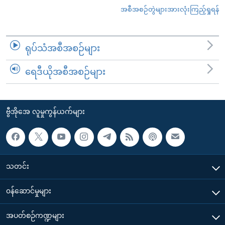
အစီအစဉ်တွဲများအားလုံးကြည့်ရှုရန်
ရုပ်သံအစီအစဉ်များ
ရေဒီယိုအစီအစဉ်များ
ဗွီအိုအေ လူမှုကွန်ယက်များ
သတင်း
၀န်ဆောင်မှုများ
အပတ်စဉ်ကဏ္ဍများ