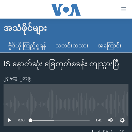
သုံး
ရ
လွယ်ကူ
အသံဖိုင်များ
မူလစာမျက်နှာ
စေ
မြန်မာ
ဗွီဒီယို ကြည့်ရှုရန်
သတင်းစာသား
အကြောင်း
သည့်
ကမ္ဘာ့သတင်းများ
Link
IS နောက်ဆုံး ခြေကုတ်စခန်း ကျသွားပြီ
ဗွီဒီယို
နိုင်ငံတကာ
များ
သတင်းလွတ်လပ်ခွင့်
အမေရိကန်
ပင်မ
၂၄ မတ္၊ ၂၀၁၉
ရပ်ဝန်းတခု လမ်းတခု အလွန်
တရုတ်
အကြောင်းအရာ
သို့
အင်္ဂလိပ်စာလေ့လာမယ်
အစ္စရေး-ပါလက်စတိုင်း
ကျော်
အပတ်စဉ်ကဏ္ဍများ
အမေရိကန်သုံးအီဒီယံ
No media source currently available
ကြည့်
ရေဒီယိုနှင့်ရုပ်သံ အချက်အလက်များ
မကြေးမုံရဲ့ အင်္ဂလိပ်စာ
ရေဒီယို
ရန်
0:00
1:41
ပင်မ
ရေဒီယို/တီဗွီအစီအစဉ်
ရုပ်ရှင်ထဲက အင်္ဂလိပ်စာ
တီဗွီ