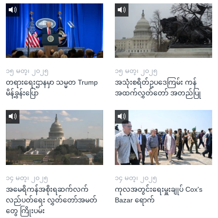
၁၅ မတ္၊ ၂၀၂၅
၁၅ မတ္၊ ၂၀၂၅
တရားရေးဌာနမှာ သမ္မတ Trump
အသုံးစရိတ်ဥပဒေကြမ်း ကန်
မိန့်ခွန်းပြော
အထက်လွှတ်တော် အတည်ပြု
၁၄ မတ္၊ ၂၀၂၅
၁၄ မတ္၊ ၂၀၂၅
အမေရိကန်အစိုးရဆက်လက်
ကုလအတွင်းရေးမှူးချုပ် Cox's
လည်ပတ်ရေး လွှတ်တော်အမတ်
Bazar ရောက်
တွေ ကြိုးပမ်း