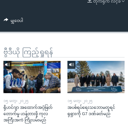
တိုက်ရိုက် လင့်ခ်
အ
သုတပဒေသာ အင်္ဂလိပ်စာ
ညွန်း
Learning English
စာမျက်နှာ
မျှဝေပါ
သို့
ဗွီအိုအေ လူမှုကွန်ယက်များ
ကျော်
ကြည့်
ရန်
ဗွီဒီယို ကြည့်ရှုရန်
ဘာသာစကားများ
ရှာဖွေ
ရန်
နေရာ
သို့
ကျော်
ရန်
၁၅ မတ္၊ ၂၀၂၅
၁၅ မတ္၊ ၂၀၂၅
ရိုဟင်ဂျာ အထောက်အပံ့ဖြတ်
အပစ်ရပ်ရေးသဘောမတူရင်
တောက်မှု ဟန့်တားဖို့ ကုလ
ရုရှားကို G7 ဒဏ်ခတ်မည်
အကြီးအကဲ ကြိုးပမ်းမည်