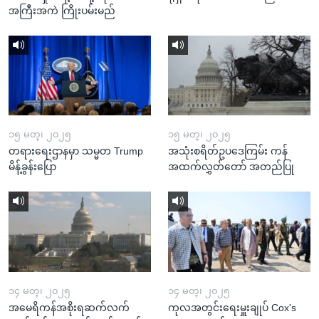
အကြီးအကဲ ကြိုးပမ်းမည်
၁၅ မတ္၊ ၂၀၂၅
၁၅ မတ္၊ ၂၀၂၅
တရားရေးဌာနမှာ သမ္မတ Trump
အသုံးစရိတ်ဥပဒေကြမ်း ကန်
မိန့်ခွန်းပြော
အထက်လွှတ်တော် အတည်ပြု
၁၄ မတ္၊ ၂၀၂၅
၁၄ မတ္၊ ၂၀၂၅
အမေရိကန်အစိုးရဆက်လက်
ကုလအတွင်းရေးမှူးချုပ် Cox's