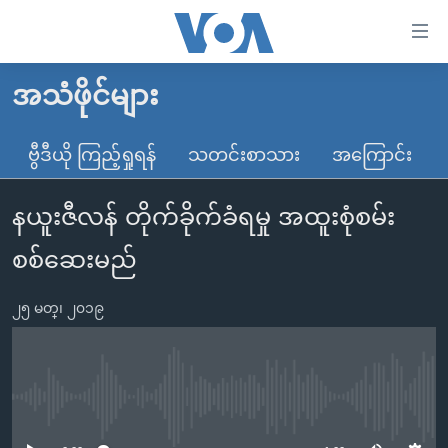
သုံး
ရ
လွယ်ကူ
အသံဖိုင်များ
မူလစာမျက်နှာ
စေ
မြန်မာ
ဗွီဒီယို ကြည့်ရှုရန်
သတင်းစာသား
အကြောင်း
သည့်
ကမ္ဘာ့သတင်းများ
Link
နယူးဇီလန် တိုက်ခိုက်ခံရမှု အထူးစုံစမ်း
ဗွီဒီယို
နိုင်ငံတကာ
များ
သတင်းလွတ်လပ်ခွင့်
အမေရိကန်
စစ်ဆေးမည်
ပင်မ
ရပ်ဝန်းတခု လမ်းတခု အလွန်
တရုတ်
အကြောင်းအရာ
၂၅ မတ္၊ ၂၀၁၉
သို့
အင်္ဂလိပ်စာလေ့လာမယ်
အစ္စရေး-ပါလက်စတိုင်း
ကျော်
အပတ်စဉ်ကဏ္ဍများ
အမေရိကန်သုံးအီဒီယံ
ကြည့်
ရေဒီယိုနှင့်ရုပ်သံ အချက်အလက်များ
မကြေးမုံရဲ့ အင်္ဂလိပ်စာ
ရေဒီယို
ရန်
No media source currently available
ပင်မ
ရေဒီယို/တီဗွီအစီအစဉ်
ရုပ်ရှင်ထဲက အင်္ဂလိပ်စာ
တီဗွီ