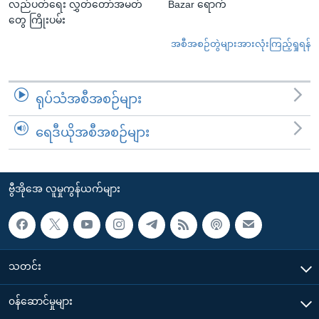
လည်ပတ်ရေး လွှတ်တော်အမတ်
Bazar ရောက်
တွေ ကြိုးပမ်း
အစီအစဉ်တွဲများအားလုံးကြည့်ရှုရန်
ရုပ်သံအစီအစဉ်များ
ရေဒီယိုအစီအစဉ်များ
ဗွီအိုအေ လူမှုကွန်ယက်များ
သတင်း
၀န်ဆောင်မှုများ