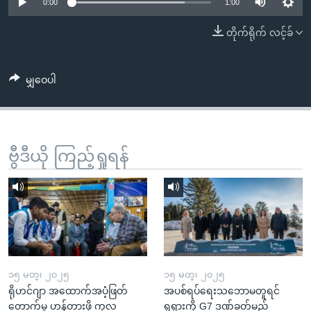
အ
0:00
1:00
သုတပဒေသာ အင်္ဂလိပ်စာ
ညွန်း
Learning English
တိုက်ရိုက် လင့်ခ်
စာမျက်နှာ
သို့
ဗွီအိုအေ လူမှုကွန်ယက်များ
ကျော်
မျှဝေပါ
ကြည့်
ရန်
ဘာသာစကားများ
ရှာဖွေ
ဗွီဒီယို ကြည့်ရှုရန်
ရန်
နေရာ
သို့
ကျော်
ရန်
၁၅ မတ္၊ ၂၀၂၅
၁၅ မတ္၊ ၂၀၂၅
ရိုဟင်ဂျာ အထောက်အပံ့ဖြတ်
အပစ်ရပ်ရေးသဘောမတူရင်
တောက်မှု ဟန့်တားဖို့ ကုလ
ရုရှားကို G7 ဒဏ်ခတ်မည်