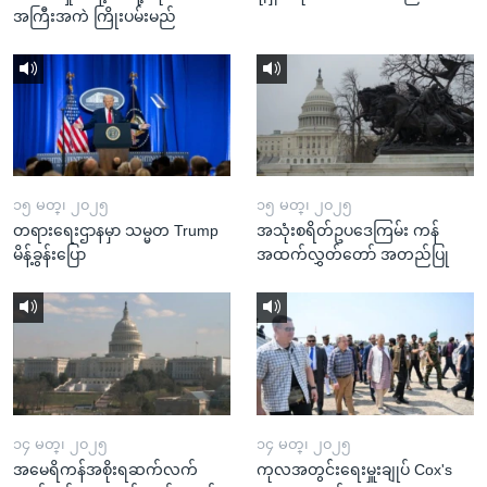
အကြီးအကဲ ကြိုးပမ်းမည်
၁၅ မတ္၊ ၂၀၂၅
၁၅ မတ္၊ ၂၀၂၅
တရားရေးဌာနမှာ သမ္မတ Trump
အသုံးစရိတ်ဥပဒေကြမ်း ကန်
မိန့်ခွန်းပြော
အထက်လွှတ်တော် အတည်ပြု
၁၄ မတ္၊ ၂၀၂၅
၁၄ မတ္၊ ၂၀၂၅
အမေရိကန်အစိုးရဆက်လက်
ကုလအတွင်းရေးမှူးချုပ် Cox's