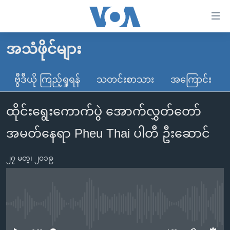
သုံး
ရ
လွယ်ကူ
အသံဖိုင်များ
မူလစာမျက်နှာ
စေ
မြန်မာ
ဗွီဒီယို ကြည့်ရှုရန်
သတင်းစာသား
အကြောင်း
သည့်
ကမ္ဘာ့သတင်းများ
Link
ထိုင်းရွေးကောက်ပွဲ အောက်လွှတ်တော်
ဗွီဒီယို
နိုင်ငံတကာ
များ
သတင်းလွတ်လပ်ခွင့်
အမေရိကန်
အမတ်နေရာ Pheu Thai ပါတီ ဦးဆောင်
ပင်မ
ရပ်ဝန်းတခု လမ်းတခု အလွန်
တရုတ်
အကြောင်းအရာ
၂၇ မတ္၊ ၂၀၁၉
သို့
အင်္ဂလိပ်စာလေ့လာမယ်
အစ္စရေး-ပါလက်စတိုင်း
ကျော်
အပတ်စဉ်ကဏ္ဍများ
အမေရိကန်သုံးအီဒီယံ
ကြည့်
ရေဒီယိုနှင့်ရုပ်သံ အချက်အလက်များ
မကြေးမုံရဲ့ အင်္ဂလိပ်စာ
ရေဒီယို
ရန်
No media source currently available
ပင်မ
ရေဒီယို/တီဗွီအစီအစဉ်
ရုပ်ရှင်ထဲက အင်္ဂလိပ်စာ
တီဗွီ