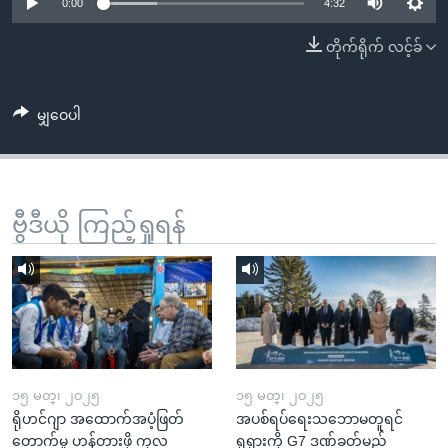
အ
0:00
4:32
သုတပဒေသာ အင်္ဂလိပ်စာ
ညွန်း
Learning English
တိုက်ရိုက် လင့်ခ်
စာမျက်နှာ
သို့
ဗွီအိုအေ လူမှုကွန်ယက်များ
ကျော်
မျှဝေပါ
ကြည့်
ရန်
ဘာသာစကားများ
ရှာဖွေ
ဗွီဒီယို ကြည့်ရှုရန်
ရန်
နေရာ
သို့
ကျော်
ရန်
၁၅ မတ္၊ ၂၀၂၅
၁၅ မတ္၊ ၂၀၂၅
ရိုဟင်ဂျာ အထောက်အပံ့ဖြတ်
အပစ်ရပ်ရေးသဘောမတူရင်
တောက်မှု ဟန့်တားဖို့ ကုလ
ရုရှားကို G7 ဒဏ်ခတ်မည်