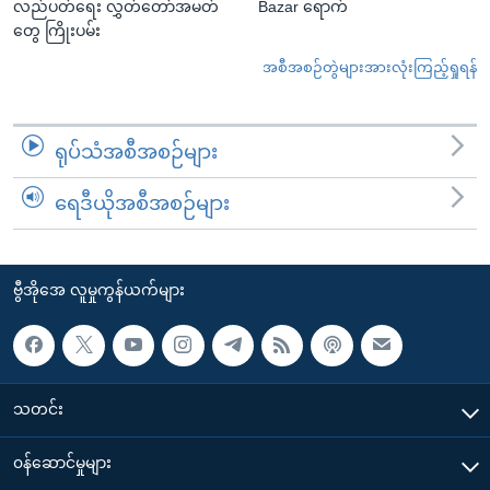
လည်ပတ်ရေး လွှတ်တော်အမတ်
Bazar ရောက်
တွေ ကြိုးပမ်း
အစီအစဉ်တွဲများအားလုံးကြည့်ရှုရန်
ရုပ်သံအစီအစဉ်များ
ရေဒီယိုအစီအစဉ်များ
ဗွီအိုအေ လူမှုကွန်ယက်များ
သတင်း
၀န်ဆောင်မှုများ