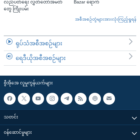
လည်ပတ်ရေး လွှတ်တော်အမတ်
Bazar ရောက်
တွေ ကြိုးပမ်း
အစီအစဉ်တွဲများအားလုံးကြည့်ရှုရန်
ရုပ်သံအစီအစဉ်များ
ရေဒီယိုအစီအစဉ်များ
ဗွီအိုအေ လူမှုကွန်ယက်များ
သတင်း
၀န်ဆောင်မှုများ