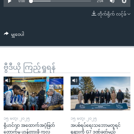
အ
0:00
2:04
သုတပဒေသာ အင်္ဂလိပ်စာ
ညွန်း
Learning English
တိုက်ရိုက် လင့်ခ်
စာမျက်နှာ
သို့
ဗွီအိုအေ လူမှုကွန်ယက်များ
ကျော်
မျှဝေပါ
ကြည့်
ရန်
ဘာသာစကားများ
ရှာဖွေ
ဗွီဒီယို ကြည့်ရှုရန်
ရန်
နေရာ
သို့
ကျော်
ရန်
၁၅ မတ္၊ ၂၀၂၅
၁၅ မတ္၊ ၂၀၂၅
ရိုဟင်ဂျာ အထောက်အပံ့ဖြတ်
အပစ်ရပ်ရေးသဘောမတူရင်
တောက်မှု ဟန့်တားဖို့ ကုလ
ရုရှားကို G7 ဒဏ်ခတ်မည်