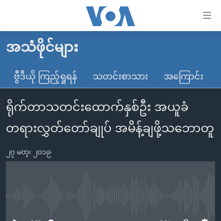
သုံး
ရ
လွယ်ကူ
အသံဖိုင်များ
မူလစာမျက်နှာ
စေ
မြန်မာ
ဗွီဒီယို ကြည့်ရှုရန်
သတင်းစာသား
အကြောင်း
သည့်
ကမ္ဘာ့သတင်းများ
Link
ရိုက်တာသတင်းထောက်နှစ်ဦး အယူခံ
ဗွီဒီယို
နိုင်ငံတကာ
များ
သတင်းလွတ်လပ်ခွင့်
အမေရိကန်
တရားလွှတ်တော်ချုပ် အမိန့်ချဖို့သဘောတူ
ပင်မ
ရပ်ဝန်းတခု လမ်းတခု အလွန်
တရုတ်
အကြောင်းအရာ
၂၇ မတ္၊ ၂၀၁၉
သို့
အင်္ဂလိပ်စာလေ့လာမယ်
အစ္စရေး-ပါလက်စတိုင်း
ကျော်
အပတ်စဉ်ကဏ္ဍများ
အမေရိကန်သုံးအီဒီယံ
ကြည့်
ရေဒီယိုနှင့်ရုပ်သံ အချက်အလက်များ
မကြေးမုံရဲ့ အင်္ဂလိပ်စာ
ရေဒီယို
ရန်
No media source currently available
ပင်မ
ရေဒီယို/တီဗွီအစီအစဉ်
ရုပ်ရှင်ထဲက အင်္ဂလိပ်စာ
တီဗွီ