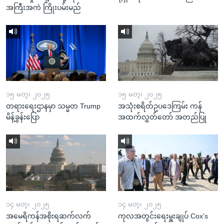
အကြီးအကဲ ကြိုးပမ်းမည်
၁၅ မတ္၊ ၂၀၂၅
၁၅ မတ္၊ ၂၀၂၅
တရားရေးဌာနမှာ သမ္မတ Trump
အသုံးစရိတ်ဥပဒေကြမ်း ကန်
မိန့်ခွန်းပြော
အထက်လွှတ်တော် အတည်ပြု
၁၄ မတ္၊ ၂၀၂၅
၁၄ မတ္၊ ၂၀၂၅
အမေရိကန်အစိုးရဆက်လက်
ကုလအတွင်းရေးမှူးချုပ် Cox's