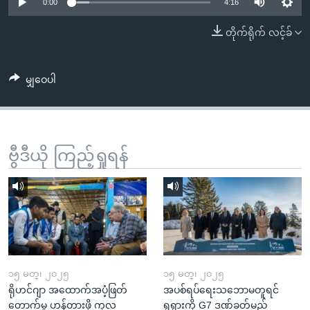
အ
0:00
4:16
သုတပဒေသာ အင်္ဂလိပ်စာ
ညွန်း
Learning English
တိုက်ရိုက် လင့်ခ်
စာမျက်နှာ
သို့
ဗွီအိုအေ လူမှုကွန်ယက်များ
ကျော်
မျှဝေပါ
ကြည့်
ရန်
ဘာသာစကားများ
ရှာဖွေ
ဗွီဒီယို ကြည့်ရှုရန်
ရန်
နေရာ
သို့
ကျော်
ရန်
၁၅ မတ္၊ ၂၀၂၅
၁၅ မတ္၊ ၂၀၂၅
ရိုဟင်ဂျာ အထောက်အပံ့ဖြတ်
အပစ်ရပ်ရေးသဘောမတူရင်
တောက်မှု ဟန့်တားဖို့ ကုလ
ရုရှားကို G7 ဒဏ်ခတ်မည်