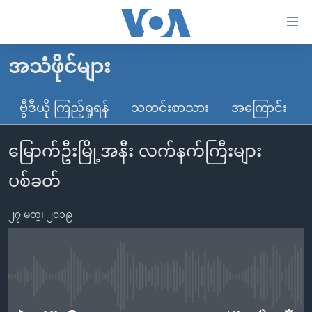
သုံး
ရ
လွယ်ကူ
အသံဖိုင်များ
မူလစာမျက်နှာ
စေ
မြန်မာ
ဗွီဒီယို ကြည့်ရှုရန်
သတင်းစာသား
အကြောင်း
သည့်
ကမ္ဘာ့သတင်းများ
Link
မြောက်ဦးမြို့အနီး လက်နက်ကြီးများ
ဗွီဒီယို
နိုင်ငံတကာ
များ
သတင်းလွတ်လပ်ခွင့်
အမေရိကန်
ပစ်ခတ်
ပင်မ
ရပ်ဝန်းတခု လမ်းတခု အလွန်
တရုတ်
အကြောင်းအရာ
၂၇ မတ္၊ ၂၀၁၉
သို့
အင်္ဂလိပ်စာလေ့လာမယ်
အစ္စရေး-ပါလက်စတိုင်း
ကျော်
အပတ်စဉ်ကဏ္ဍများ
အမေရိကန်သုံးအီဒီယံ
ကြည့်
ရေဒီယိုနှင့်ရုပ်သံ အချက်အလက်များ
မကြေးမုံရဲ့ အင်္ဂလိပ်စာ
ရေဒီယို
ရန်
No media source currently available
ပင်မ
ရေဒီယို/တီဗွီအစီအစဉ်
ရုပ်ရှင်ထဲက အင်္ဂလိပ်စာ
တီဗွီ