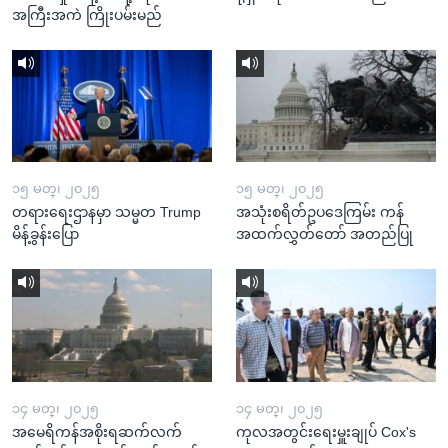
အကြီးအကဲ ကြိုးပမ်းမည်
၁၅ မတ္၊ ၂၀၂၅
၁၅ မတ္၊ ၂၀၂၅
တရားရေးဌာနမှာ သမ္မတ Trump
အသုံးစရိတ်ဥပဒေကြမ်း ကန်
မိန့်ခွန်းပြော
အထက်လွှတ်တော် အတည်ပြု
၁၄ မတ္၊ ၂၀၂၅
၁၄ မတ္၊ ၂၀၂၅
အမေရိကန်အစိုးရဆက်လက်
ကုလအတွင်းရေးမှူးချုပ် Cox's