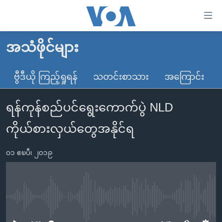
သုံး
ရ
လွယ်ကူ
အသံဖိုင်များ
မူလစာမျက်နှာ
စေ
မြန်မာ
ဗွီဒီယို ကြည့်ရှုရန်
သတင်းစာသား
အကြောင်း
သည့်
ကမ္ဘာ့သတင်းများ
Link
ရန်ကုန်စည်ပင်ရွေးကောက်ပွဲ NLD
ဗွီဒီယို
နိုင်ငံတကာ
များ
သတင်းလွတ်လပ်ခွင့်
အမေရိကန်
ကိုယ်စားလှယ်တွေအနိုင်ရ
ပင်မ
ရပ်ဝန်းတခု လမ်းတခု အလွန်
တရုတ်
အကြောင်းအရာ
၀၁ ဧၿပီ၊ ၂၀၁၉
သို့
အင်္ဂလိပ်စာလေ့လာမယ်
အစ္စရေး-ပါလက်စတိုင်း
ကျော်
အပတ်စဉ်ကဏ္ဍများ
အမေရိကန်သုံးအီဒီယံ
ကြည့်
ရေဒီယိုနှင့်ရုပ်သံ အချက်အလက်များ
မကြေးမုံရဲ့ အင်္ဂလိပ်စာ
ရေဒီယို
ရန်
No media source currently available
ပင်မ
ရေဒီယို/တီဗွီအစီအစဉ်
ရုပ်ရှင်ထဲက အင်္ဂလိပ်စာ
တီဗွီ