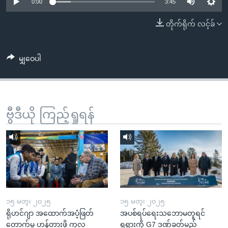
အ
0:00
3:45
သုတပဒေသာ အင်္ဂလိပ်စာ
ညွန်း
Learning English
တိုက်ရိုက် လင့်ခ်
စာမျက်နှာ
သို့
ဗွီအိုအေ လူမှုကွန်ယက်များ
ကျော်
မျှဝေပါ
ကြည့်
ရန်
ဘာသာစကားများ
ရှာဖွေ
ဗွီဒီယို ကြည့်ရှုရန်
ရန်
နေရာ
သို့
ကျော်
ရန်
၁၅ မတ္၊ ၂၀၂၅
၁၅ မတ္၊ ၂၀၂၅
ရိုဟင်ဂျာ အထောက်အပံ့ဖြတ်
အပစ်ရပ်ရေးသဘောမတူရင်
တောက်မှု ဟန့်တားဖို့ ကုလ
ရုရှားကို G7 ဒဏ်ခတ်မည်