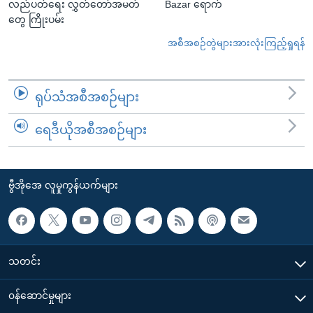
လည်ပတ်ရေး လွှတ်တော်အမတ်
Bazar ရောက်
တွေ ကြိုးပမ်း
အစီအစဉ်တွဲများအားလုံးကြည့်ရှုရန်
ရုပ်သံအစီအစဉ်များ
ရေဒီယိုအစီအစဉ်များ
ဗွီအိုအေ လူမှုကွန်ယက်များ
သတင်း
၀န်ဆောင်မှုများ