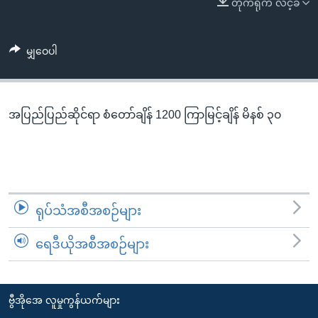
တိုက်ရိုက် လင့်ခ်
အ
သုတပဒေသာ အင်္ဂလိပ်စာ
ညွန်း
Learning English
စာမျက်နှာ
မျှဝေပါ
သို့
ဗွီအိုအေ လူမှုကွန်ယက်များ
ကျော်
ကြည့်
အပြည်ပြည်ဆိုင်ရာ စံတော်ချိန် 1200 ကြာမြင့်ချိန် မိနစ် ၃၀
ရန်
ဘာသာစကားများ
ရှာဖွေ
ရန်
နေရာ
သို့
ရုပ်သံအစီအစဉ်များ
ကျော်
ရန်
ရေဒီယိုအစီအစဉ်များ
ဗွီအိုအေ လူမှုကွန်ယက်များ