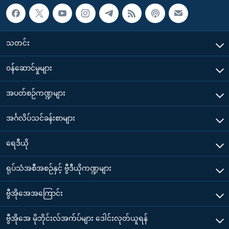
သတင်း
၀န်ဆောင်မှုများ
အပတ်စဉ်ကဏ္ဍများ
အင်္ဂလိပ်သင်ခန်းစာများ
ရေဒီယို
ရုပ်သံအစီအစဉ်နှင့် ဗွီဒီယိုကဏ္ဍများ
ဗွီအိုအေအကြောင်း
ဗွီအိုအေ မိုဘိုင်းလ်အက်ပ်များ ဒေါင်းလုတ်ယူရန်