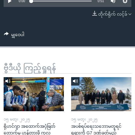
အ
0:00
0:51
သုတပဒေသာ အင်္ဂလိပ်စာ
ညွန်း
Learning English
တိုက်ရိုက် လင့်ခ်
စာမျက်နှာ
သို့
ဗွီအိုအေ လူမှုကွန်ယက်များ
ကျော်
မျှဝေပါ
ကြည့်
ရန်
ဘာသာစကားများ
ရှာဖွေ
ဗွီဒီယို ကြည့်ရှုရန်
ရန်
နေရာ
သို့
ကျော်
ရန်
၁၅ မတ္၊ ၂၀၂၅
၁၅ မတ္၊ ၂၀၂၅
ရိုဟင်ဂျာ အထောက်အပံ့ဖြတ်
အပစ်ရပ်ရေးသဘောမတူရင်
တောက်မှု ဟန့်တားဖို့ ကုလ
ရုရှားကို G7 ဒဏ်ခတ်မည်