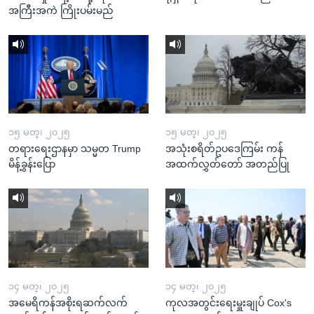
အကြီးအကဲ ကြိုးပမ်းမည်
၁၅ မတ္၊ ၂၀၂၅
၁၅ မတ္၊ ၂၀၂၅
တရားရေးဌာနမှာ သမ္မတ Trump
အသုံးစရိတ်ဥပဒေကြမ်း ကန်
မိန့်ခွန်းပြော
အထက်လွှတ်တော် အတည်ပြု
၁၄ မတ္၊ ၂၀၂၅
၁၄ မတ္၊ ၂၀၂၅
အမေရိကန်အစိုးရဆက်လက်
ကုလအတွင်းရေးမှူးချုပ် Cox's