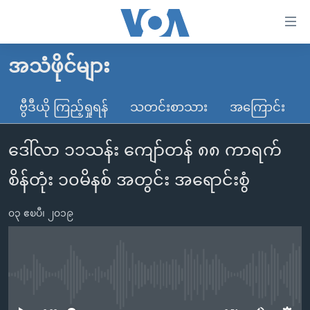
သုံး
ရ
လွယ်ကူ
အသံဖိုင်များ
မူလစာမျက်နှာ
စေ
မြန်မာ
ဗွီဒီယို ကြည့်ရှုရန်
သတင်းစာသား
အကြောင်း
သည့်
ကမ္ဘာ့သတင်းများ
Link
ဒေါ်လာ ၁၁သန်း ကျော်တန် ၈၈ ကာရက်
ဗွီဒီယို
နိုင်ငံတကာ
များ
သတင်းလွတ်လပ်ခွင့်
အမေရိကန်
စိန်တုံး ၁၀မိနစ် အတွင်း အရောင်းစွံ
ပင်မ
ရပ်ဝန်းတခု လမ်းတခု အလွန်
တရုတ်
အကြောင်းအရာ
၀၃ ဧၿပီ၊ ၂၀၁၉
သို့
အင်္ဂလိပ်စာလေ့လာမယ်
အစ္စရေး-ပါလက်စတိုင်း
ကျော်
အပတ်စဉ်ကဏ္ဍများ
အမေရိကန်သုံးအီဒီယံ
ကြည့်
ရေဒီယိုနှင့်ရုပ်သံ အချက်အလက်များ
မကြေးမုံရဲ့ အင်္ဂလိပ်စာ
ရေဒီယို
ရန်
No media source currently available
ပင်မ
ရေဒီယို/တီဗွီအစီအစဉ်
ရုပ်ရှင်ထဲက အင်္ဂလိပ်စာ
တီဗွီ