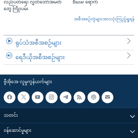
လည်ပတ်ရေး လွှတ်တော်အမတ်
Bazar ရောက်
တွေ ကြိုးပမ်း
အစီအစဉ်တွဲများအားလုံးကြည့်ရှုရန်
ရုပ်သံအစီအစဉ်များ
ရေဒီယိုအစီအစဉ်များ
ဗွီအိုအေ လူမှုကွန်ယက်များ
သတင်း
၀န်ဆောင်မှုများ