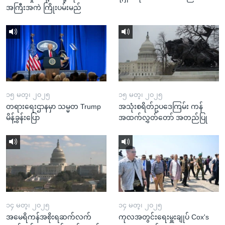
အကြီးအကဲ ကြိုးပမ်းမည်
၁၅ မတ္၊ ၂၀၂၅
၁၅ မတ္၊ ၂၀၂၅
တရားရေးဌာနမှာ သမ္မတ Trump
အသုံးစရိတ်ဥပဒေကြမ်း ကန်
မိန့်ခွန်းပြော
အထက်လွှတ်တော် အတည်ပြု
၁၄ မတ္၊ ၂၀၂၅
၁၄ မတ္၊ ၂၀၂၅
အမေရိကန်အစိုးရဆက်လက်
ကုလအတွင်းရေးမှူးချုပ် Cox's