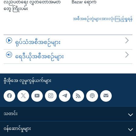
လည်ပတ်ရေး လွှတ်တော်အမတ်
Bazar ရောက်
တွေ ကြိုးပမ်း
အစီအစဉ်တွဲများအားလုံးကြည့်ရှုရန်
ရုပ်သံအစီအစဉ်များ
ရေဒီယိုအစီအစဉ်များ
ဗွီအိုအေ လူမှုကွန်ယက်များ
သတင်း
၀န်ဆောင်မှုများ