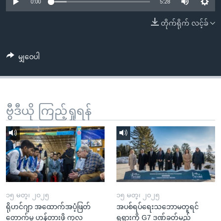
အ
0:00
5:28
သုတပဒေသာ အင်္ဂလိပ်စာ
ညွန်း
Learning English
တိုက်ရိုက် လင့်ခ်
စာမျက်နှာ
သို့
ဗွီအိုအေ လူမှုကွန်ယက်များ
ကျော်
မျှဝေပါ
ကြည့်
ရန်
ဘာသာစကားများ
ရှာဖွေ
ဗွီဒီယို ကြည့်ရှုရန်
ရန်
နေရာ
သို့
ကျော်
ရန်
၁၅ မတ္၊ ၂၀၂၅
၁၅ မတ္၊ ၂၀၂၅
ရိုဟင်ဂျာ အထောက်အပံ့ဖြတ်
အပစ်ရပ်ရေးသဘောမတူရင်
တောက်မှု ဟန့်တားဖို့ ကုလ
ရုရှားကို G7 ဒဏ်ခတ်မည်