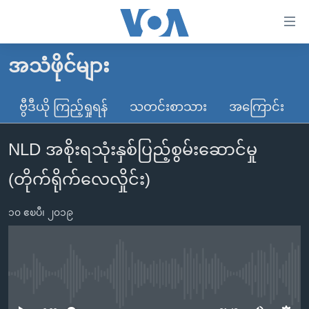
သုံး
ရ
လွယ်ကူ
အသံဖိုင်များ
မူလစာမျက်နှာ
စေ
မြန်မာ
ဗွီဒီယို ကြည့်ရှုရန်
သတင်းစာသား
အကြောင်း
သည့်
ကမ္ဘာ့သတင်းများ
Link
NLD အစိုးရသုံးနှစ်ပြည့်စွမ်းဆောင်မှု
ဗွီဒီယို
နိုင်ငံတကာ
များ
သတင်းလွတ်လပ်ခွင့်
အမေရိကန်
(တိုက်ရိုက်လေလှိုင်း)
ပင်မ
ရပ်ဝန်းတခု လမ်းတခု အလွန်
တရုတ်
အကြောင်းအရာ
၁၀ ဧၿပီ၊ ၂၀၁၉
သို့
အင်္ဂလိပ်စာလေ့လာမယ်
အစ္စရေး-ပါလက်စတိုင်း
ကျော်
အပတ်စဉ်ကဏ္ဍများ
အမေရိကန်သုံးအီဒီယံ
ကြည့်
ရေဒီယိုနှင့်ရုပ်သံ အချက်အလက်များ
မကြေးမုံရဲ့ အင်္ဂလိပ်စာ
ရေဒီယို
ရန်
No media source currently available
ပင်မ
ရေဒီယို/တီဗွီအစီအစဉ်
ရုပ်ရှင်ထဲက အင်္ဂလိပ်စာ
တီဗွီ