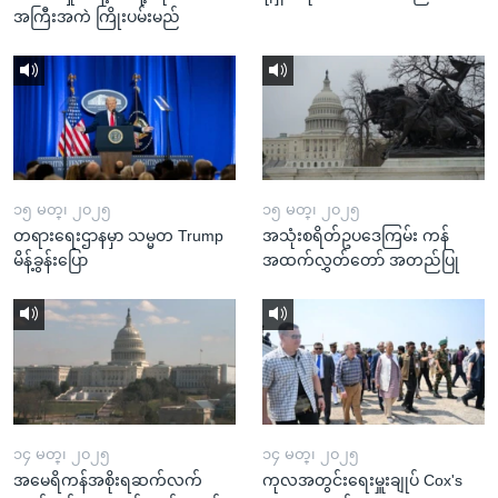
အကြီးအကဲ ကြိုးပမ်းမည်
၁၅ မတ္၊ ၂၀၂၅
၁၅ မတ္၊ ၂၀၂၅
တရားရေးဌာနမှာ သမ္မတ Trump
အသုံးစရိတ်ဥပဒေကြမ်း ကန်
မိန့်ခွန်းပြော
အထက်လွှတ်တော် အတည်ပြု
၁၄ မတ္၊ ၂၀၂၅
၁၄ မတ္၊ ၂၀၂၅
အမေရိကန်အစိုးရဆက်လက်
ကုလအတွင်းရေးမှူးချုပ် Cox's