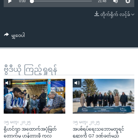
အ
0:00
21:48
သုတပဒေသာ အင်္ဂလိပ်စာ
ညွန်း
Learning English
တိုက်ရိုက် လင့်ခ်
စာမျက်နှာ
သို့
ဗွီအိုအေ လူမှုကွန်ယက်များ
ကျော်
မျှဝေပါ
ကြည့်
ရန်
ဘာသာစကားများ
ရှာဖွေ
ဗွီဒီယို ကြည့်ရှုရန်
ရန်
နေရာ
သို့
ကျော်
ရန်
၁၅ မတ္၊ ၂၀၂၅
၁၅ မတ္၊ ၂၀၂၅
ရိုဟင်ဂျာ အထောက်အပံ့ဖြတ်
အပစ်ရပ်ရေးသဘောမတူရင်
တောက်မှု ဟန့်တားဖို့ ကုလ
ရုရှားကို G7 ဒဏ်ခတ်မည်