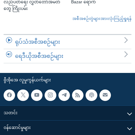
လည်ပတ်ရေး လွှတ်တော်အမတ်
Bazar ရောက်
တွေ ကြိုးပမ်း
အစီအစဉ်တွဲများအားလုံးကြည့်ရှုရန်
ရုပ်သံအစီအစဉ်များ
ရေဒီယိုအစီအစဉ်များ
ဗွီအိုအေ လူမှုကွန်ယက်များ
သတင်း
၀န်ဆောင်မှုများ