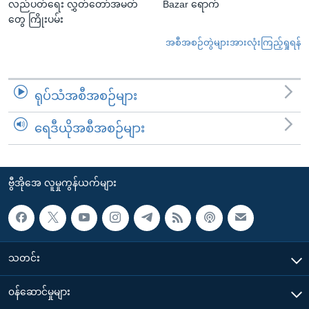
လည်ပတ်ရေး လွှတ်တော်အမတ်
Bazar ရောက်
တွေ ကြိုးပမ်း
အစီအစဉ်တွဲများအားလုံးကြည့်ရှုရန်
ရုပ်သံအစီအစဉ်များ
ရေဒီယိုအစီအစဉ်များ
ဗွီအိုအေ လူမှုကွန်ယက်များ
သတင်း
၀န်ဆောင်မှုများ