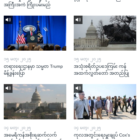
အကြီးအကဲ ကြိုးပမ်းမည်
၁၅ မတ္၊ ၂၀၂၅
၁၅ မတ္၊ ၂၀၂၅
တရားရေးဌာနမှာ သမ္မတ Trump
အသုံးစရိတ်ဥပဒေကြမ်း ကန်
မိန့်ခွန်းပြော
အထက်လွှတ်တော် အတည်ပြု
၁၄ မတ္၊ ၂၀၂၅
၁၄ မတ္၊ ၂၀၂၅
အမေရိကန်အစိုးရဆက်လက်
ကုလအတွင်းရေးမှူးချုပ် Cox's