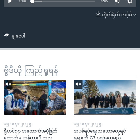
အ
0:00
5:05
သုတပဒေသာ အင်္ဂလိပ်စာ
ညွန်း
Learning English
တိုက်ရိုက် လင့်ခ်
စာမျက်နှာ
သို့
ဗွီအိုအေ လူမှုကွန်ယက်များ
ကျော်
မျှဝေပါ
ကြည့်
ရန်
ဘာသာစကားများ
ရှာဖွေ
ဗွီဒီယို ကြည့်ရှုရန်
ရန်
နေရာ
သို့
ကျော်
ရန်
၁၅ မတ္၊ ၂၀၂၅
၁၅ မတ္၊ ၂၀၂၅
ရိုဟင်ဂျာ အထောက်အပံ့ဖြတ်
အပစ်ရပ်ရေးသဘောမတူရင်
တောက်မှု ဟန့်တားဖို့ ကုလ
ရုရှားကို G7 ဒဏ်ခတ်မည်