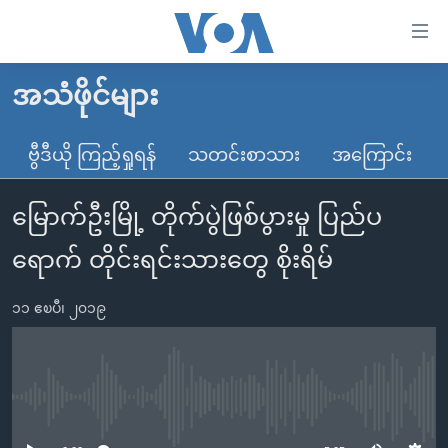
သုံး
ရ
လွယ်ကူ
အသံဖိုင်များ
မူလစာမျက်နှာ
စေ
မြန်မာ
ဗွီဒီယို ကြည့်ရှုရန်
သတင်းစာသား
အကြောင်း
သည့်
ကမ္ဘာ့သတင်းများ
Link
မြောက်ဦးမြို့ တိုက်ပွဲဖြစ်ပွားမှု ပြည်ပ
ဗွီဒီယို
နိုင်ငံတကာ
များ
သတင်းလွတ်လပ်ခွင့်
အမေရိကန်
ရောက် တိုင်းရင်းသားတွေ စိုးရိမ်
ပင်မ
ရပ်ဝန်းတခု လမ်းတခု အလွန်
တရုတ်
အကြောင်းအရာ
၁၁ ဧၿပီ၊ ၂၀၁၉
သို့
အင်္ဂလိပ်စာလေ့လာမယ်
အစ္စရေး-ပါလက်စတိုင်း
ကျော်
အပတ်စဉ်ကဏ္ဍများ
အမေရိကန်သုံးအီဒီယံ
ကြည့်
ရေဒီယိုနှင့်ရုပ်သံ အချက်အလက်များ
မကြေးမုံရဲ့ အင်္ဂလိပ်စာ
ရေဒီယို
ရန်
No media source currently available
ပင်မ
ရေဒီယို/တီဗွီအစီအစဉ်
ရုပ်ရှင်ထဲက အင်္ဂလိပ်စာ
တီဗွီ