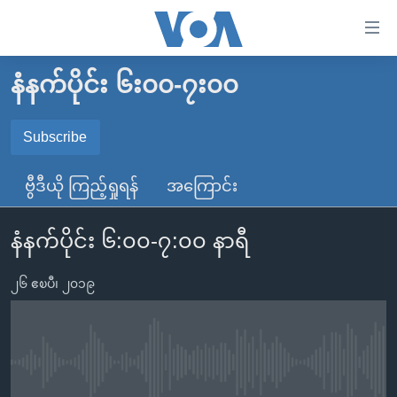
သုံး
ရ
လွယ်ကူ
နံနက်ပိုင်း ၆း၀၀-၇း၀၀
မူလစာမျက်နှာ
စေ
မြန်မာ
Subscribe
သည့်
SUBSCRIBE
ကမ္ဘာ့သတင်းများ
Link
ဗွီဒီယို ကြည့်ရှုရန်
အကြောင်း
ဗွီဒီယို
နိုင်ငံတကာ
များ
Spotify
သတင်းလွတ်လပ်ခွင့်
အမေရိကန်
ပင်မ
နံနက်ပိုင်း ၆:၀၀-၇:၀၀ နာရီ
ရပ်ဝန်းတခု လမ်းတခု အလွန်
တရုတ်
အကြောင်းအရာ
ရယူရန်
သို့
၂၆ ဧၿပီ၊ ၂၀၁၉
အင်္ဂလိပ်စာလေ့လာမယ်
အစ္စရေး-ပါလက်စတိုင်း
ကျော်
အပတ်စဉ်ကဏ္ဍများ
အမေရိကန်သုံးအီဒီယံ
ကြည့်
ရေဒီယိုနှင့်ရုပ်သံ အချက်အလက်များ
မကြေးမုံရဲ့ အင်္ဂလိပ်စာ
ရေဒီယို
ရန်
No media source currently available
ပင်မ
ရေဒီယို/တီဗွီအစီအစဉ်
ရုပ်ရှင်ထဲက အင်္ဂလိပ်စာ
တီဗွီ