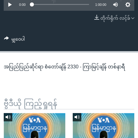
အ
0:00
1:00:00
သုတပဒေသာ အင်္ဂလိပ်စာ
ညွန်း
Learning English
တိုက်ရိုက် လင့်ခ်
စာမျက်နှာ
သို့
ဗွီအိုအေ လူမှုကွန်ယက်များ
ကျော်
မျှဝေပါ
ကြည့်
ရန်
ဘာသာစကားများ
ရှာဖွေ
အပြည်ပြည်ဆိုင်ရာ စံတော်ချိန် 2330 - ကြာမြင့်ချိန် တစ်နာရီ
ရန်
နေရာ
သို့
ကျော်
ရန်
ဗွီဒီယို ကြည့်ရှုရန်