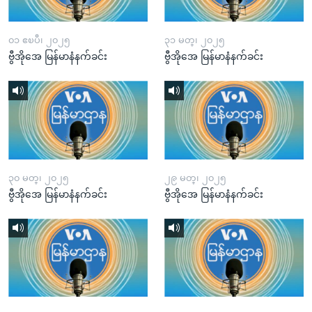
၀၁ ဧၿပီ၊ ၂၀၂၅
၃၁ မတ္၊ ၂၀၂၅
ဗွီအိုအေ မြန်မာနံနက်ခင်း
ဗွီအိုအေ မြန်မာနံနက်ခင်း
၃၀ မတ္၊ ၂၀၂၅
၂၉ မတ္၊ ၂၀၂၅
ဗွီအိုအေ မြန်မာနံနက်ခင်း
ဗွီအိုအေ မြန်မာနံနက်ခင်း