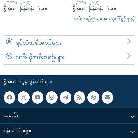
၂၈ မတ္၊ ၂၀၂၅
၂၇ မတ္၊ ၂၀၂၅
ဗွီအိုအေ မြန်မာနံနက်ခင်း
ဗွီအိုအေ မြန်မာနံနက်ခင်း
အစီအစဉ်တွဲများအားလုံးကြည့်ရှုရန်
ရုပ်သံအစီအစဉ်များ
ရေဒီယိုအစီအစဉ်များ
ဗွီအိုအေ လူမှုကွန်ယက်များ
သတင်း
၀န်ဆောင်မှုများ