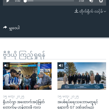
အ
0:00
3:58
သုတပဒေသာ အင်္ဂလိပ်စာ
ညွန်း
Learning English
တိုက်ရိုက် လင့်ခ်
စာမျက်နှာ
သို့
ဗွီအိုအေ လူမှုကွန်ယက်များ
ကျော်
မျှဝေပါ
ကြည့်
ရန်
ဘာသာစကားများ
ရှာဖွေ
ဗွီဒီယို ကြည့်ရှုရန်
ရန်
နေရာ
သို့
ကျော်
ရန်
၁၅ မတ္၊ ၂၀၂၅
၁၅ မတ္၊ ၂၀၂၅
ရိုဟင်ဂျာ အထောက်အပံ့ဖြတ်
အပစ်ရပ်ရေးသဘောမတူရင်
တောက်မှု ဟန့်တားဖို့ ကုလ
ရုရှားကို G7 ဒဏ်ခတ်မည်