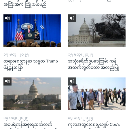
အကြီးအကဲ ကြိုးပမ်းမည်
၁၅ မတ္၊ ၂၀၂၅
၁၅ မတ္၊ ၂၀၂၅
တရားရေးဌာနမှာ သမ္မတ Trump
အသုံးစရိတ်ဥပဒေကြမ်း ကန်
မိန့်ခွန်းပြော
အထက်လွှတ်တော် အတည်ပြု
၁၄ မတ္၊ ၂၀၂၅
၁၄ မတ္၊ ၂၀၂၅
အမေရိကန်အစိုးရဆက်လက်
ကုလအတွင်းရေးမှူးချုပ် Cox's