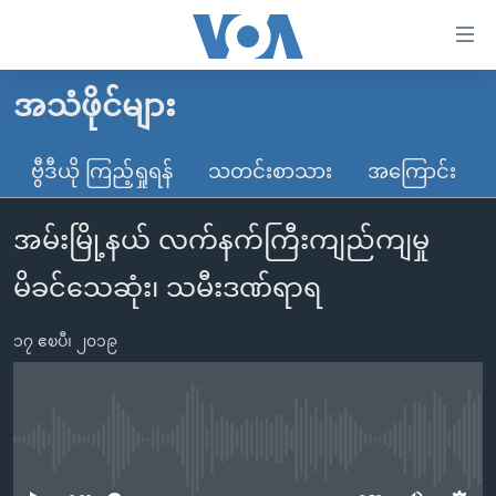
သုံး
ရ
လွယ်ကူ
အသံဖိုင်များ
မူလစာမျက်နှာ
စေ
မြန်မာ
ဗွီဒီယို ကြည့်ရှုရန်
သတင်းစာသား
အကြောင်း
သည့်
ကမ္ဘာ့သတင်းများ
Link
အမ်းမြို့နယ် လက်နက်ကြီးကျည်ကျမှု
ဗွီဒီယို
နိုင်ငံတကာ
များ
သတင်းလွတ်လပ်ခွင့်
အမေရိကန်
မိခင်သေဆုံး၊ သမီးဒဏ်ရာရ
ပင်မ
ရပ်ဝန်းတခု လမ်းတခု အလွန်
တရုတ်
အကြောင်းအရာ
၁၇ ဧၿပီ၊ ၂၀၁၉
သို့
အင်္ဂလိပ်စာလေ့လာမယ်
အစ္စရေး-ပါလက်စတိုင်း
ကျော်
အပတ်စဉ်ကဏ္ဍများ
အမေရိကန်သုံးအီဒီယံ
ကြည့်
ရေဒီယိုနှင့်ရုပ်သံ အချက်အလက်များ
မကြေးမုံရဲ့ အင်္ဂလိပ်စာ
ရေဒီယို
ရန်
No media source currently available
ပင်မ
ရေဒီယို/တီဗွီအစီအစဉ်
ရုပ်ရှင်ထဲက အင်္ဂလိပ်စာ
တီဗွီ