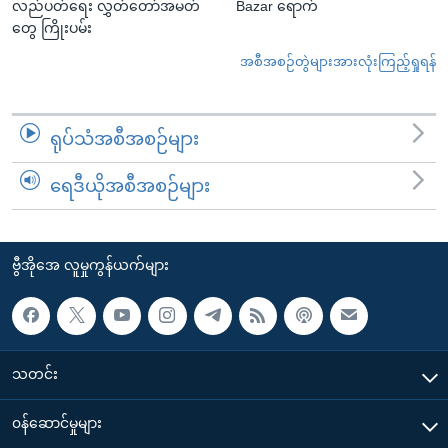
လည်ပတ်ရေး လွှတ်တော်အမတ်
Bazar ရောက်
တွေ ကြိုးပမ်း
အစီအစဉ်တွဲများအားလုံးကြည့်ရှုရန်
ရုပ်သံအစီအစဉ်များ
ရေဒီယိုအစီအစဉ်များ
ဗွီအိုအေ လူမှုကွန်ယက်များ
သတင်း
၀န်ဆောင်မှုများ