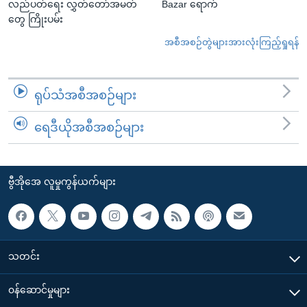
လည်ပတ်ရေး လွှတ်တော်အမတ်
Bazar ရောက်
တွေ ကြိုးပမ်း
အစီအစဉ်တွဲများအားလုံးကြည့်ရှုရန်
ရုပ်သံအစီအစဉ်များ
ရေဒီယိုအစီအစဉ်များ
ဗွီအိုအေ လူမှုကွန်ယက်များ
သတင်း
၀န်ဆောင်မှုများ