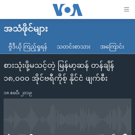
သုံး
ရ
လွယ်ကူ
အသံဖိုင်များ
မူလစာမျက်နှာ
စေ
မြန်မာ
ဗွီဒီယို ကြည့်ရှုရန်
သတင်းစာသား
အကြောင်း
သည့်
ကမ္ဘာ့သတင်းများ
Link
စားသုံးဖို့မသင့်တဲ့ မြန်မာ့ဆန် တန်ချိန်
ဗွီဒီယို
နိုင်ငံတကာ
များ
သတင်းလွတ်လပ်ခွင့်
အမေရိကန်
၁၈,၀၀၀ အိုင်ဗရီကိုစ့် နိုင်ငံ ဖျက်စီး
ပင်မ
ရပ်ဝန်းတခု လမ်းတခု အလွန်
တရုတ်
အကြောင်းအရာ
၁၈ ဧၿပီ၊ ၂၀၁၉
သို့
အင်္ဂလိပ်စာလေ့လာမယ်
အစ္စရေး-ပါလက်စတိုင်း
ကျော်
အပတ်စဉ်ကဏ္ဍများ
အမေရိကန်သုံးအီဒီယံ
ကြည့်
ရေဒီယိုနှင့်ရုပ်သံ အချက်အလက်များ
မကြေးမုံရဲ့ အင်္ဂလိပ်စာ
ရေဒီယို
ရန်
No media source currently available
ပင်မ
ရေဒီယို/တီဗွီအစီအစဉ်
ရုပ်ရှင်ထဲက အင်္ဂလိပ်စာ
တီဗွီ