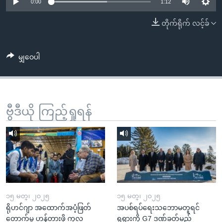
အ
0:00
1:12
သုတပဒေသာ အင်္ဂလိပ်စာ
ညွန်း
Learning English
တိုက်ရိုက် လင့်ခ်
စာမျက်နှာ
သို့
ဗွီအိုအေ လူမှုကွန်ယက်များ
ကျော်
မျှဝေပါ
ကြည့်
ရန်
ဘာသာစကားများ
ရှာဖွေ
ဗွီဒီယို ကြည့်ရှုရန်
ရန်
နေရာ
သို့
ကျော်
ရန်
၁၅ မတ္၊ ၂၀၂၅
၁၅ မတ္၊ ၂၀၂၅
ရိုဟင်ဂျာ အထောက်အပံ့ဖြတ်
အပစ်ရပ်ရေးသဘောမတူရင်
တောက်မှု ဟန့်တားဖို့ ကုလ
ရုရှားကို G7 ဒဏ်ခတ်မည်