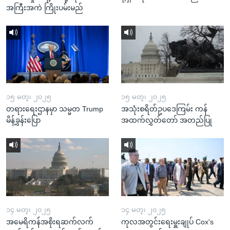
အကြီးအကဲ ကြိုးပမ်းမည်
၁၅ မတ္၊ ၂၀၂၅
၁၅ မတ္၊ ၂၀၂၅
တရားရေးဌာနမှာ သမ္မတ Trump
အသုံးစရိတ်ဥပဒေကြမ်း ကန်
မိန့်ခွန်းပြော
အထက်လွှတ်တော် အတည်ပြု
၁၄ မတ္၊ ၂၀၂၅
၁၄ မတ္၊ ၂၀၂၅
အမေရိကန်အစိုးရဆက်လက်
ကုလအတွင်းရေးမှူးချုပ် Cox's