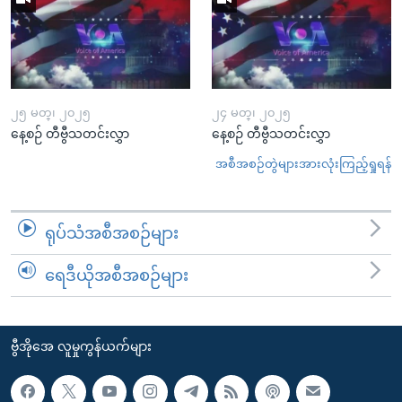
၂၅ မတ္၊ ၂၀၂၅
၂၄ မတ္၊ ၂၀၂၅
နေ့စဉ် တီဗွီသတင်းလွှာ
နေ့စဉ် တီဗွီသတင်းလွှာ
အစီအစဉ်တွဲများအားလုံးကြည့်ရှုရန်
ရုပ်သံအစီအစဉ်များ
ရေဒီယိုအစီအစဉ်များ
ဗွီအိုအေ လူမှုကွန်ယက်များ