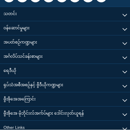
သတင်း
၀န်ဆောင်မှုများ
အပတ်စဉ်ကဏ္ဍများ
အင်္ဂလိပ်သင်ခန်းစာများ
ရေဒီယို
ရုပ်သံအစီအစဉ်နှင့် ဗွီဒီယိုကဏ္ဍများ
ဗွီအိုအေအကြောင်း
ဗွီအိုအေ မိုဘိုင်းလ်အက်ပ်များ ဒေါင်းလုတ်ယူရန်
Other Links