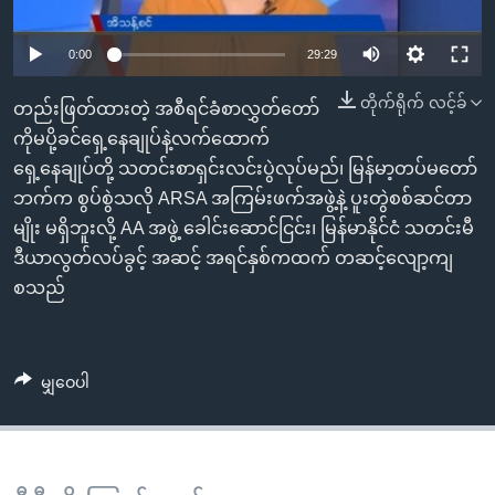
အ
သုတပဒေသာ အင်္ဂလိပ်စာ
ညွန်း
Learning English
0:00
29:29
စာမျက်နှာ
သို့
ဗွီအိုအေ လူမှုကွန်ယက်များ
တိုက်ရိုက် လင့်ခ်
တည်းဖြတ်ထားတဲ့ အစီရင်ခံစာလွှတ်တော်
ကျော်
ကိုမပို့ခင်ရှေ့နေချုပ်နဲ့လက်ထောက်
ကြည့်
ရှေ့နေချုပ်တို့ သတင်းစာရှင်းလင်းပွဲလုပ်မည်၊ မြန်မာ့တပ်မတော်
ရန်
ဘက်က စွပ်စွဲသလို ARSA အကြမ်းဖက်အဖွဲ့နဲ့ ပူးတွဲစစ်ဆင်တာ
ဘာသာစကားများ
ရှာဖွေ
မျိုး မရှိဘူးလို့ AA အဖွဲ့ ခေါင်းဆောင်ငြင်း၊ မြန်မာနိုင်ငံ သတင်းမီ
ရန်
ဒီယာလွတ်လပ်ခွင့် အဆင့် အရင်နှစ်ကထက် တဆင့်လျော့ကျ
နေရာ
စသည်
သို့
ကျော်
ရန်
မျှဝေပါ