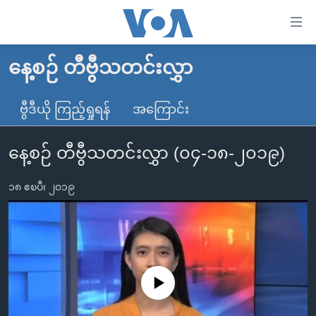
သုံး
ရ
လွယ်ကူ
နေ့စဉ် တီဗွီသတင်းလွှာ
မူလစာမျက်နှာ
စေ
မြန်မာ
ဗွီဒီယို ကြည့်ရှုရန်
အကြောင်း
သည့်
ကမ္ဘာ့သတင်းများ
Link
နေ့စဉ် တီဗွီသတင်းလွှာ (၀၄-၁၈-၂၀၁၉)
ဗွီဒီယို
နိုင်ငံတကာ
များ
သတင်းလွတ်လပ်ခွင့်
အမေရိကန်
ပင်မ
၁၈ ဧၿပီ၊ ၂၀၁၉
ရပ်ဝန်းတခု လမ်းတခု အလွန်
တရုတ်
အကြောင်းအရာ
သို့
အင်္ဂလိပ်စာလေ့လာမယ်
အစ္စရေး-ပါလက်စတိုင်း
ကျော်
အပတ်စဉ်ကဏ္ဍများ
အမေရိကန်သုံးအီဒီယံ
ကြည့်
ရေဒီယိုနှင့်ရုပ်သံ အချက်အလက်များ
မကြေးမုံရဲ့ အင်္ဂလိပ်စာ
ရေဒီယို
ရန်
No media source currently available
ပင်မ
ရေဒီယို/တီဗွီအစီအစဉ်
ရုပ်ရှင်ထဲက အင်္ဂလိပ်စာ
တီဗွီ