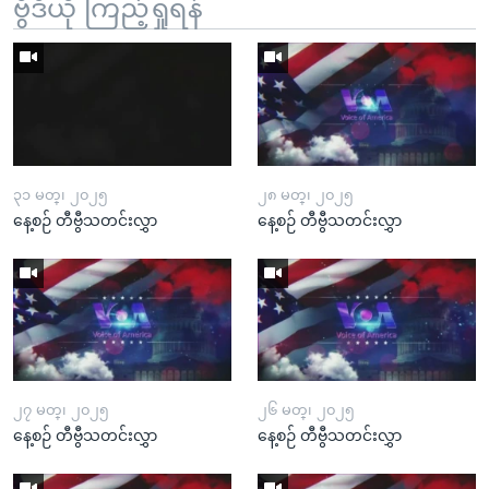
ဗွီဒီယို ကြည့်ရှုရန်
၃၁ မတ္၊ ၂၀၂၅
၂၈ မတ္၊ ၂၀၂၅
နေ့စဉ် တီဗွီသတင်းလွှာ
နေ့စဉ် တီဗွီသတင်းလွှာ
၂၇ မတ္၊ ၂၀၂၅
၂၆ မတ္၊ ၂၀၂၅
နေ့စဉ် တီဗွီသတင်းလွှာ
နေ့စဉ် တီဗွီသတင်းလွှာ