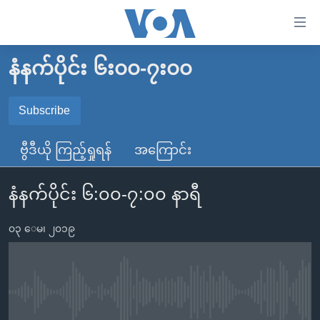
သုံး
ရ
လွယ်ကူ
နံနက်ပိုင်း ၆း၀၀-၇း၀၀
မူလစာမျက်နှာ
စေ
မြန်မာ
Subscribe
သည့်
SUBSCRIBE
ကမ္ဘာ့သတင်းများ
Link
ဗွီဒီယို ကြည့်ရှုရန်
အကြောင်း
ဗွီဒီယို
နိုင်ငံတကာ
များ
Spotify
သတင်းလွတ်လပ်ခွင့်
အမေရိကန်
ပင်မ
နံနက်ပိုင်း ၆:၀၀-၇:၀၀ နာရီ
ရပ်ဝန်းတခု လမ်းတခု အလွန်
တရုတ်
အကြောင်းအရာ
ရယူရန်
သို့
၀၃ ေမ၊ ၂၀၁၉
အင်္ဂလိပ်စာလေ့လာမယ်
အစ္စရေး-ပါလက်စတိုင်း
ကျော်
အပတ်စဉ်ကဏ္ဍများ
အမေရိကန်သုံးအီဒီယံ
ကြည့်
ရေဒီယိုနှင့်ရုပ်သံ အချက်အလက်များ
မကြေးမုံရဲ့ အင်္ဂလိပ်စာ
ရေဒီယို
ရန်
No media source currently available
ပင်မ
ရေဒီယို/တီဗွီအစီအစဉ်
ရုပ်ရှင်ထဲက အင်္ဂလိပ်စာ
တီဗွီ