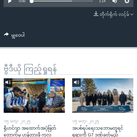
အ
0:00
1:14
သုတပဒေသာ အင်္ဂလိပ်စာ
ညွန်း
Learning English
တိုက်ရိုက် လင့်ခ်
စာမျက်နှာ
သို့
ဗွီအိုအေ လူမှုကွန်ယက်များ
ကျော်
မျှဝေပါ
ကြည့်
ရန်
ဘာသာစကားများ
ရှာဖွေ
ဗွီဒီယို ကြည့်ရှုရန်
ရန်
နေရာ
သို့
ကျော်
ရန်
၁၅ မတ္၊ ၂၀၂၅
၁၅ မတ္၊ ၂၀၂၅
ရိုဟင်ဂျာ အထောက်အပံ့ဖြတ်
အပစ်ရပ်ရေးသဘောမတူရင်
တောက်မှု ဟန့်တားဖို့ ကုလ
ရုရှားကို G7 ဒဏ်ခတ်မည်