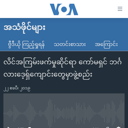
သုံး
ရ
လွယ်ကူ
အသံဖိုင်များ
မူလစာမျက်နှာ
စေ
မြန်မာ
ဗွီဒီယို ကြည့်ရှုရန်
သတင်းစာသား
အကြောင်း
သည့်
ကမ္ဘာ့သတင်းများ
Link
လိင်အကြမ်းဖက်မှုဆိုင်ရာ ကော်မရှင် ဘင်္ဂ
ဗွီဒီယို
နိုင်ငံတကာ
များ
သတင်းလွတ်လပ်ခွင့်
အမေရိကန်
လားဒေ့ရှ်ကျောင်းတွေမှာဖွဲ့စည်း
ပင်မ
ရပ်ဝန်းတခု လမ်းတခု အလွန်
တရုတ်
အကြောင်းအရာ
၂၂ ဧၿပီ၊ ၂၀၁၉
သို့
အင်္ဂလိပ်စာလေ့လာမယ်
အစ္စရေး-ပါလက်စတိုင်း
ကျော်
အပတ်စဉ်ကဏ္ဍများ
အမေရိကန်သုံးအီဒီယံ
ကြည့်
ရေဒီယိုနှင့်ရုပ်သံ အချက်အလက်များ
မကြေးမုံရဲ့ အင်္ဂလိပ်စာ
ရေဒီယို
ရန်
No media source currently available
ပင်မ
ရေဒီယို/တီဗွီအစီအစဉ်
ရုပ်ရှင်ထဲက အင်္ဂလိပ်စာ
တီဗွီ