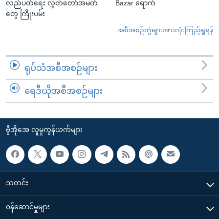
လည်ပတ်ရေး လွှတ်တော်အမတ်
Bazar ရောက်
တွေ ကြိုးပမ်း
အစီအစဉ်တွဲများအားလုံးကြည့်ရှုရန်
ရုပ်သံအစီအစဉ်များ
ရေဒီယိုအစီအစဉ်များ
ဗွီအိုအေ လူမှုကွန်ယက်များ
သတင်း
၀န်ဆောင်မှုများ