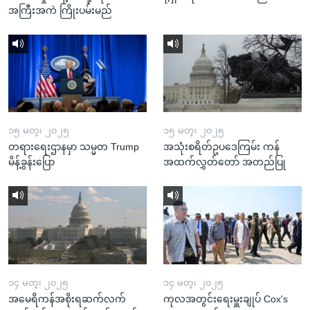
အကြီးအကဲ ကြိုးပမ်းမည်
၁၅ မတ္၊ ၂၀၂၅
၁၅ မတ္၊ ၂၀၂၅
တရားရေးဌာနမှာ သမ္မတ Trump
အသုံးစရိတ်ဥပဒေကြမ်း ကန်
မိန့်ခွန်းပြော
အထက်လွှတ်တော် အတည်ပြု
၁၄ မတ္၊ ၂၀၂၅
၁၄ မတ္၊ ၂၀၂၅
အမေရိကန်အစိုးရဆက်လက်
ကုလအတွင်းရေးမှူးချုပ် Cox's