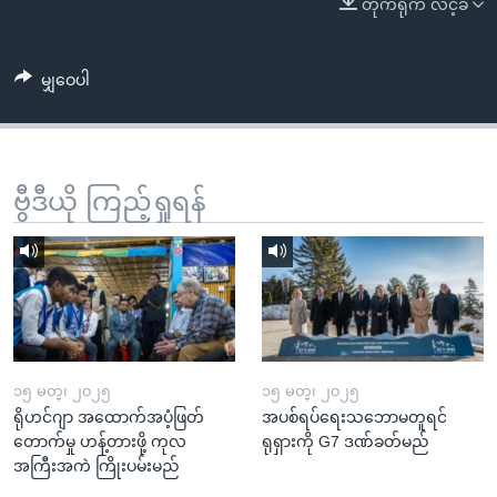
တိုက်ရိုက် လင့်ခ်
အ
သုတပဒေသာ အင်္ဂလိပ်စာ
ညွန်း
Learning English
စာမျက်နှာ
မျှဝေပါ
သို့
ဗွီအိုအေ လူမှုကွန်ယက်များ
ကျော်
ကြည့်
ရန်
ဗွီဒီယို ကြည့်ရှုရန်
ဘာသာစကားများ
ရှာဖွေ
ရန်
နေရာ
သို့
ကျော်
ရန်
၁၅ မတ္၊ ၂၀၂၅
၁၅ မတ္၊ ၂၀၂၅
ရိုဟင်ဂျာ အထောက်အပံ့ဖြတ်
အပစ်ရပ်ရေးသဘောမတူရင်
တောက်မှု ဟန့်တားဖို့ ကုလ
ရုရှားကို G7 ဒဏ်ခတ်မည်
အကြီးအကဲ ကြိုးပမ်းမည်