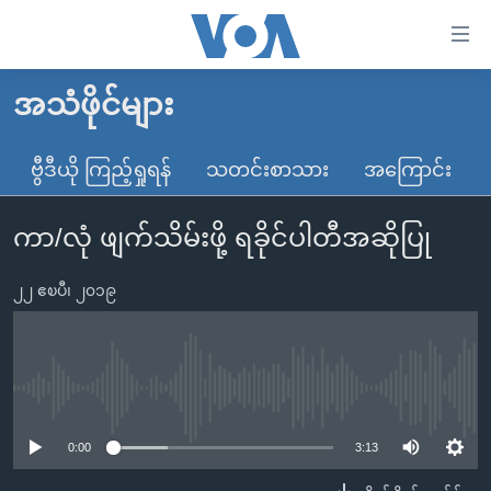
သုံး
ရ
လွယ်ကူ
အသံဖိုင်များ
မူလစာမျက်နှာ
စေ
မြန်မာ
ဗွီဒီယို ကြည့်ရှုရန်
သတင်းစာသား
အကြောင်း
သည့်
ကမ္ဘာ့သတင်းများ
Link
ကာ/လုံ ဖျက်သိမ်းဖို့ ရခိုင်ပါတီအဆိုပြု
ဗွီဒီယို
နိုင်ငံတကာ
များ
သတင်းလွတ်လပ်ခွင့်
အမေရိကန်
ပင်မ
၂၂ ဧၿပီ၊ ၂၀၁၉
ရပ်ဝန်းတခု လမ်းတခု အလွန်
တရုတ်
အကြောင်းအရာ
သို့
အင်္ဂလိပ်စာလေ့လာမယ်
အစ္စရေး-ပါလက်စတိုင်း
ကျော်
အပတ်စဉ်ကဏ္ဍများ
အမေရိကန်သုံးအီဒီယံ
No media source currently available
ကြည့်
ရေဒီယိုနှင့်ရုပ်သံ အချက်အလက်များ
မကြေးမုံရဲ့ အင်္ဂလိပ်စာ
ရေဒီယို
ရန်
0:00
3:13
ပင်မ
ရေဒီယို/တီဗွီအစီအစဉ်
ရုပ်ရှင်ထဲက အင်္ဂလိပ်စာ
တီဗွီ