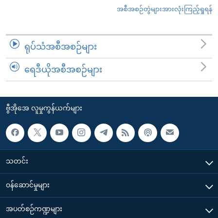
အစီအစဉ်တွဲများအားလုံးကြည့်ရှုရန်
ရုပ်သံအစီအစဉ်များ
ရေဒီယိုအစီအစဉ်များ
ဗွီအိုအေ လူမှုကွန်ယက်များ
သတင်း
၀န်ဆောင်မှုများ
အပတ်စဉ်ကဏ္ဍများ