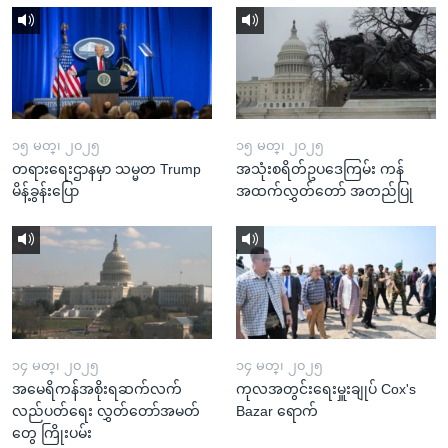
၁၅ မတ္၊ ၂၀၂၅
၁၅ မတ္၊ ၂၀၂၅
တရားရေးဌာနမှာ သမ္မတ Trump
အသုံးစရိတ်ဥပဒေကြမ်း ကန်
မိန့်ခွန်းပြော
အထက်လွှတ်တော် အတည်ပြု
၁၄ မတ္၊ ၂၀၂၅
၁၄ မတ္၊ ၂၀၂၅
အမေရိကန်အစိုးရဆက်လက်
ကုလအတွင်းရေးမှူးချုပ် Cox's
လည်ပတ်ရေး လွှတ်တော်အမတ်
Bazar ရောက်
တွေ ကြိုးပမ်း