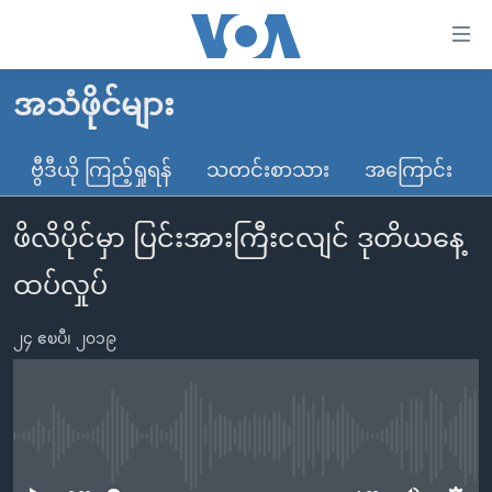
သုံး
ရ
လွယ်ကူ
အသံဖိုင်များ
မူလစာမျက်နှာ
စေ
မြန်မာ
ဗွီဒီယို ကြည့်ရှုရန်
သတင်းစာသား
အကြောင်း
သည့်
ကမ္ဘာ့သတင်းများ
Link
ဖိလိပိုင်မှာ ပြင်းအားကြီးငလျင် ဒုတိယနေ့
ဗွီဒီယို
နိုင်ငံတကာ
များ
သတင်းလွတ်လပ်ခွင့်
အမေရိကန်
ထပ်လှုပ်
ပင်မ
ရပ်ဝန်းတခု လမ်းတခု အလွန်
တရုတ်
အကြောင်းအရာ
၂၄ ဧၿပီ၊ ၂၀၁၉
သို့
အင်္ဂလိပ်စာလေ့လာမယ်
အစ္စရေး-ပါလက်စတိုင်း
ကျော်
အပတ်စဉ်ကဏ္ဍများ
အမေရိကန်သုံးအီဒီယံ
ကြည့်
ရေဒီယိုနှင့်ရုပ်သံ အချက်အလက်များ
မကြေးမုံရဲ့ အင်္ဂလိပ်စာ
ရေဒီယို
ရန်
No media source currently available
ပင်မ
ရေဒီယို/တီဗွီအစီအစဉ်
ရုပ်ရှင်ထဲက အင်္ဂလိပ်စာ
တီဗွီ