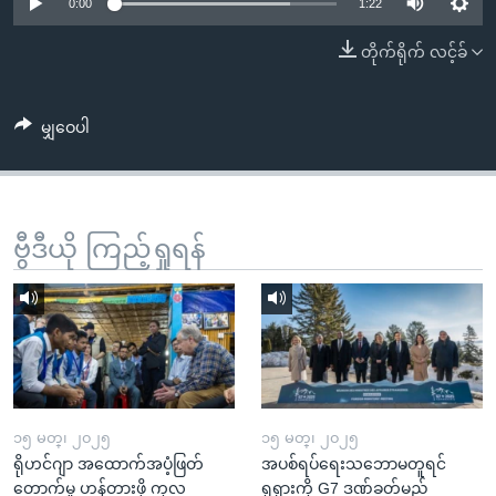
အ
0:00
1:22
သုတပဒေသာ အင်္ဂလိပ်စာ
ညွန်း
Learning English
တိုက်ရိုက် လင့်ခ်
စာမျက်နှာ
သို့
ဗွီအိုအေ လူမှုကွန်ယက်များ
ကျော်
မျှဝေပါ
ကြည့်
ရန်
ဘာသာစကားများ
ရှာဖွေ
ဗွီဒီယို ကြည့်ရှုရန်
ရန်
နေရာ
သို့
ကျော်
ရန်
၁၅ မတ္၊ ၂၀၂၅
၁၅ မတ္၊ ၂၀၂၅
ရိုဟင်ဂျာ အထောက်အပံ့ဖြတ်
အပစ်ရပ်ရေးသဘောမတူရင်
တောက်မှု ဟန့်တားဖို့ ကုလ
ရုရှားကို G7 ဒဏ်ခတ်မည်