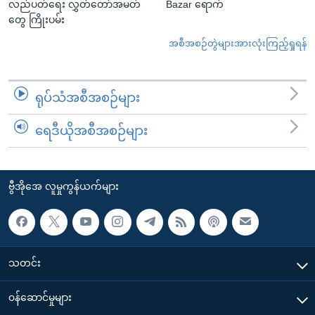
လည်ပတ်ရေး လွှတ်တော်အမတ်
Bazar ရောက်
တွေ ကြိုးပမ်း
အစီအစဉ်တွဲများအားလုံးကြည့်ရှုရန်
ရုပ်သံအစီအစဉ်များ
ရေဒီယိုအစီအစဉ်များ
ဗွီအိုအေ လူမှုကွန်ယက်များ
သတင်း
၀န်ဆောင်မှုများ