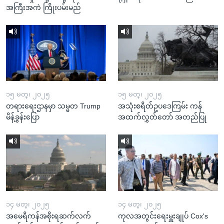
အကြီးအကဲ ကြိုးပမ်းမည်
၁၅ မတ္၊ ၂၀၂၅
၁၅ မတ္၊ ၂၀၂၅
တရားရေးဌာနမှာ သမ္မတ Trump
အသုံးစရိတ်ဥပဒေကြမ်း ကန်
မိန့်ခွန်းပြော
အထက်လွှတ်တော် အတည်ပြု
၁၄ မတ္၊ ၂၀၂၅
၁၄ မတ္၊ ၂၀၂၅
အမေရိကန်အစိုးရဆက်လက်
ကုလအတွင်းရေးမှူးချုပ် Cox's