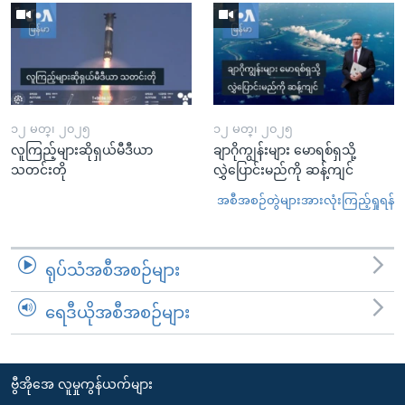
၁၂ မတ္၊ ၂၀၂၅
၁၂ မတ္၊ ၂၀၂၅
လူကြည့်များဆိုရှယ်မီဒီယာ
ချာဂိုကျွန်းများ မောရစ်ရှသို့
သတင်းတို
လွှဲပြောင်းမည်ကို ဆန့်ကျင်
အစီအစဉ်တွဲများအားလုံးကြည့်ရှုရန်
ရုပ်သံအစီအစဉ်များ
ရေဒီယိုအစီအစဉ်များ
ဗွီအိုအေ လူမှုကွန်ယက်များ