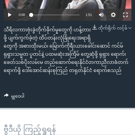
အ
သုတပဒေသာ အင်္ဂလိပ်စာ
ညွန်း
Learning English
0:00
1:51
စာမျက်နှာ
သို့
ဗွီအိုအေ လူမှုကွန်ယက်များ
တိုက်ရိုက် လင့်ခ်
သီရိလကာၤဗုံးခွဲတိုက်ခိုက်မှုတွေကို ဟန့်တား
ကျော်
ဖို့ ပျက်ကွက်ခဲ့တဲ့ ထိပ်တန်းလုံခြုံရေးအရာရှိ
ကြည့်
တွေကို အစားထိုးမယ်၊ မြောက်ကိုရီးယားခေါင်းဆောင် ကင်မ်
ရန်
ရုရှားသမ္မတ ပူတင်နဲ့ ပထမဆုံးအကြိမ် တွေ့ဆုံဖို့ ရုရှား ရောက်၊
ဘာသာစကားများ
ရှာဖွေ
ခေတ်သစ်ပိုးလမ်းမ တည်ဆောက်ရေးနိုင်ငံတကာညီလာခံတက်
ရန်
ရောက်ဖို့ ဒေါ်အောင်ဆန်းစုကြည် တရုတ်နိုင်ငံ ရောက်စသည်
နေရာ
သို့
ကျော်
မျှဝေပါ
ရန်
ဗွီဒီယို ကြည့်ရှုရန်