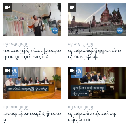
၁၄ မတ္၊ ၂၀၂၅
၁၃ မတ္၊ ၂၀၂၅
ကင်ဆာကြောင့် ရင်သားဖြတ်ထုတ်
ယူကရိန်းစစ်ရပ်ဖို့ ရုရှားဘက်က
ရသူတွေအတွက် အတွင်းခံ
လိုက်လျောနိုင်ခြေ
၁၃ မတ္၊ ၂၀၂၅
၁၂ မတ္၊ ၂၀၂၅
အမေရိကန် အကူအညီနဲ့ ရိုက်ခတ်
ယူကရိန်းစစ် အဆုံးသတ်ရေး
မှု
ခြေလှမ်းသစ်