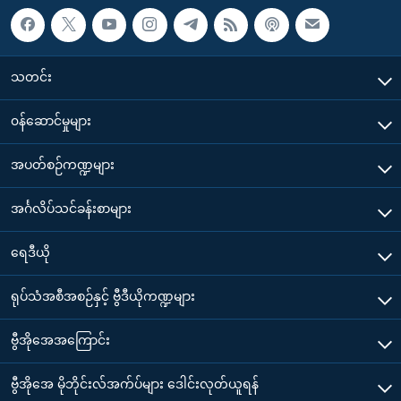
သတင်း
၀န်ဆောင်မှုများ
အပတ်စဉ်ကဏ္ဍများ
အင်္ဂလိပ်သင်ခန်းစာများ
ရေဒီယို
ရုပ်သံအစီအစဉ်နှင့် ဗွီဒီယိုကဏ္ဍများ
ဗွီအိုအေအကြောင်း
ဗွီအိုအေ မိုဘိုင်းလ်အက်ပ်များ ဒေါင်းလုတ်ယူရန်