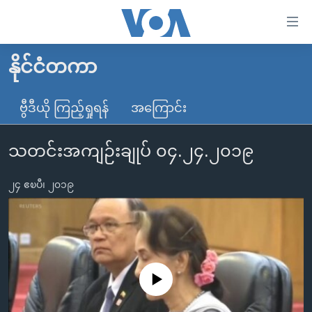
သုံး
ရ
လွယ်ကူ
နိုင်ငံတကာ
မူလစာမျက်နှာ
စေ
မြန်မာ
ဗွီဒီယို ကြည့်ရှုရန်
အကြောင်း
သည့်
ကမ္ဘာ့သတင်းများ
Link
သတင်းအကျဉ်းချုပ် ၀၄.၂၄.၂၀၁၉
ဗွီဒီယို
နိုင်ငံတကာ
များ
သတင်းလွတ်လပ်ခွင့်
အမေရိကန်
ပင်မ
၂၄ ဧၿပီ၊ ၂၀၁၉
ရပ်ဝန်းတခု လမ်းတခု အလွန်
တရုတ်
အကြောင်းအရာ
သို့
အင်္ဂလိပ်စာလေ့လာမယ်
အစ္စရေး-ပါလက်စတိုင်း
ကျော်
အပတ်စဉ်ကဏ္ဍများ
အမေရိကန်သုံးအီဒီယံ
ကြည့်
ရေဒီယိုနှင့်ရုပ်သံ အချက်အလက်များ
မကြေးမုံရဲ့ အင်္ဂလိပ်စာ
ရေဒီယို
ရန်
No media source currently available
ပင်မ
ရေဒီယို/တီဗွီအစီအစဉ်
ရုပ်ရှင်ထဲက အင်္ဂလိပ်စာ
တီဗွီ