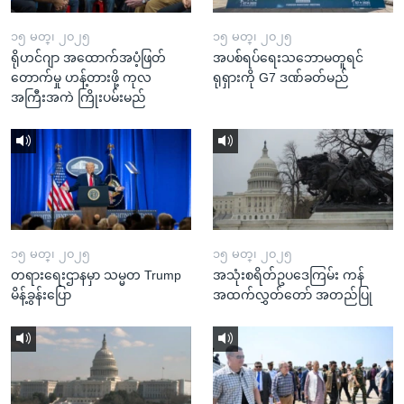
၁၅ မတ္၊ ၂၀၂၅
၁၅ မတ္၊ ၂၀၂၅
ရိုဟင်ဂျာ အထောက်အပံ့ဖြတ်
အပစ်ရပ်ရေးသဘောမတူရင်
တောက်မှု ဟန့်တားဖို့ ကုလ
ရုရှားကို G7 ဒဏ်ခတ်မည်
အကြီးအကဲ ကြိုးပမ်းမည်
၁၅ မတ္၊ ၂၀၂၅
၁၅ မတ္၊ ၂၀၂၅
တရားရေးဌာနမှာ သမ္မတ Trump
အသုံးစရိတ်ဥပဒေကြမ်း ကန်
မိန့်ခွန်းပြော
အထက်လွှတ်တော် အတည်ပြု