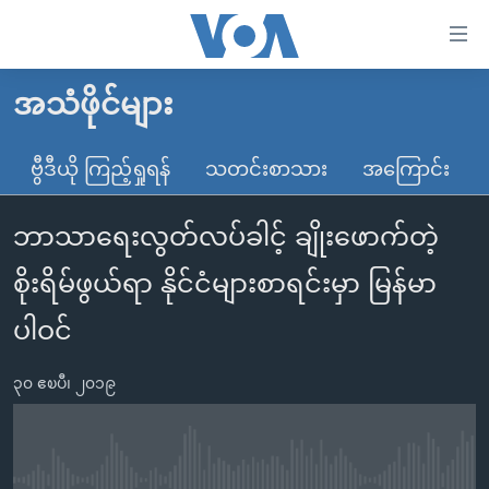
သုံး
ရ
လွယ်ကူ
အသံဖိုင်များ
မူလစာမျက်နှာ
စေ
မြန်မာ
ဗွီဒီယို ကြည့်ရှုရန်
သတင်းစာသား
အကြောင်း
သည့်
ကမ္ဘာ့သတင်းများ
Link
ဘာသာရေးလွတ်လပ်ခါင့် ချိုးဖောက်တဲ့
ဗွီဒီယို
နိုင်ငံတကာ
များ
သတင်းလွတ်လပ်ခွင့်
အမေရိကန်
စိုးရိမ်ဖွယ်ရာ နိုင်ငံများစာရင်းမှာ မြန်မာ
ပင်မ
ရပ်ဝန်းတခု လမ်းတခု အလွန်
တရုတ်
အကြောင်းအရာ
ပါဝင်
သို့
အင်္ဂလိပ်စာလေ့လာမယ်
အစ္စရေး-ပါလက်စတိုင်း
ကျော်
၃၀ ဧၿပီ၊ ၂၀၁၉
အပတ်စဉ်ကဏ္ဍများ
အမေရိကန်သုံးအီဒီယံ
ကြည့်
ရေဒီယိုနှင့်ရုပ်သံ အချက်အလက်များ
မကြေးမုံရဲ့ အင်္ဂလိပ်စာ
ရေဒီယို
ရန်
ပင်မ
ရေဒီယို/တီဗွီအစီအစဉ်
ရုပ်ရှင်ထဲက အင်္ဂလိပ်စာ
တီဗွီ