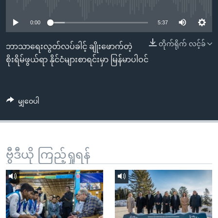
No media source currently available
အ
သုတပဒေသာ အင်္ဂလိပ်စာ
ညွန်း
Learning English
0:00
5:37
စာမျက်နှာ
သို့
ဗွီအိုအေ လူမှုကွန်ယက်များ
တိုက်ရိုက် လင့်ခ်
ဘာသာရေးလွတ်လပ်ခါင့် ချိုးဖောက်တဲ့
ကျော်
စိုးရိမ်ဖွယ်ရာ နိုင်ငံများစာရင်းမှာ မြန်မာပါဝင်
ကြည့်
ရန်
ဘာသာစကားများ
ရှာဖွေ
မျှဝေပါ
ရန်
နေရာ
သို့
ကျော်
ဗွီဒီယို ကြည့်ရှုရန်
ရန်