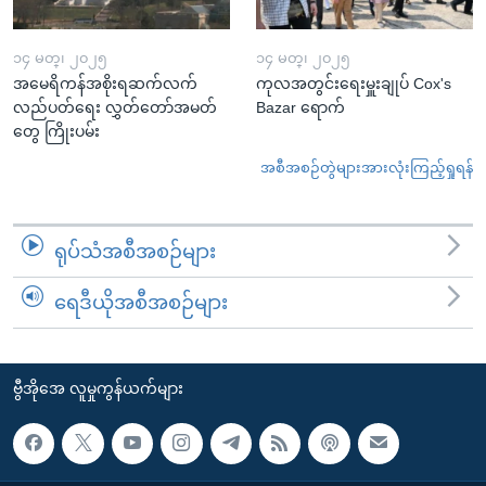
၁၄ မတ္၊ ၂၀၂၅
၁၄ မတ္၊ ၂၀၂၅
အမေရိကန်အစိုးရဆက်လက်
ကုလအတွင်းရေးမှူးချုပ် Cox's
လည်ပတ်ရေး လွှတ်တော်အမတ်
Bazar ရောက်
တွေ ကြိုးပမ်း
အစီအစဉ်တွဲများအားလုံးကြည့်ရှုရန်
ရုပ်သံအစီအစဉ်များ
ရေဒီယိုအစီအစဉ်များ
ဗွီအိုအေ လူမှုကွန်ယက်များ