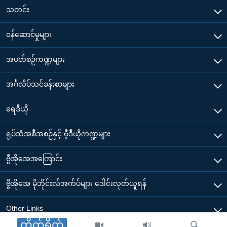
သတင်း
၀န်ဆောင်မှုများ
အပတ်စဉ်ကဏ္ဍများ
အင်္ဂလိပ်သင်ခန်းစာများ
ရေဒီယို
ရုပ်သံအစီအစဉ်နှင့် ဗွီဒီယိုကဏ္ဍများ
ဗွီအိုအေအကြောင်း
ဗွီအိုအေ မိုဘိုင်းလ်အက်ပ်များ ဒေါင်းလုတ်ယူရန်
Other Links
တိုက်ရိုက်