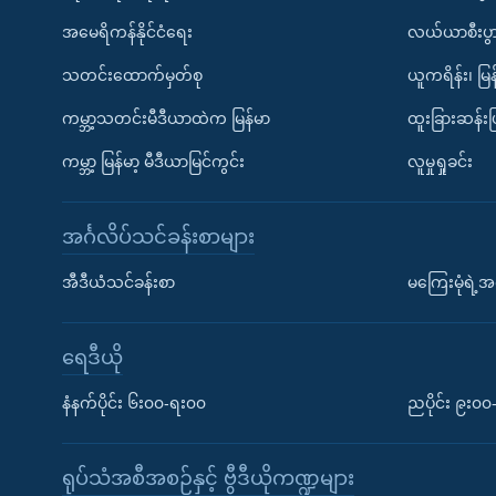
အမေရိကန်နိုင်ငံရေး
လယ်ယာစီးပွ
သတင်းထောက်မှတ်စု
ယူကရိန်း၊ မြန
ကမ္ဘာ့သတင်းမီဒီယာထဲက မြန်မာ
ထူးခြားဆန်း
ကမ္ဘာ့ မြန်မာ့ မီဒီယာမြင်ကွင်း
လူမှုရှုခင်း
အင်္ဂလိပ်သင်ခန်းစာများ
အီဒီယံသင်ခန်းစာ
မကြေးမုံရဲ့အင
ရေဒီယို
နံနက်ပိုင်း ၆း၀၀-ရး၀၀
ညပိုင်း ၉း၀
ရုပ်သံအစီအစဉ်နှင့် ဗွီဒီယိုကဏ္ဍများ