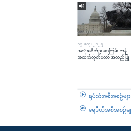
၁၅ မတ္၊ ၂၀၂၅
အသုံးစရိတ်ဥပဒေကြမ်း ကန်
အထက်လွှတ်တော် အတည်ပြု
ရုပ်သံအစီအစဉ်မျာ
ရေဒီယိုအစီအစဉ်မျ