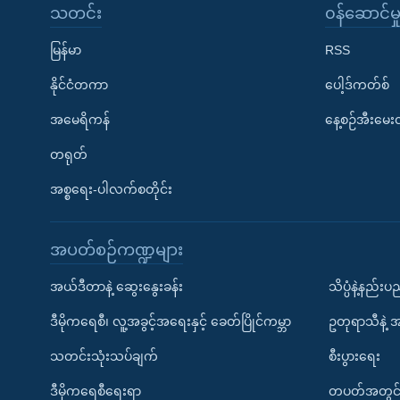
သတင်း
၀န်ဆောင်မှ
မြန်မာ
RSS
နိုင်ငံတကာ
ပေါ့ဒ်ကတ်စ်
အမေရိကန်
နေ့စဉ်အီးမေ
တရုတ်
အစ္စရေး-ပါလက်စတိုင်း
အပတ်စဉ်ကဏ္ဍများ
အယ်ဒီတာနဲ့ ဆွေးနွေးခန်း
သိပ္ပံနဲ့နည်း
ဒီမိုကရေစီ၊ လူ့အခွင့်အရေးနှင့် ခေတ်ပြိုင်ကမ္ဘာ
ဥတုရာသီနဲ့ 
သတင်းသုံးသပ်ချက်
စီးပွားရေး
ဒီမိုကရေစီရေးရာ
တပတ်အတွင်