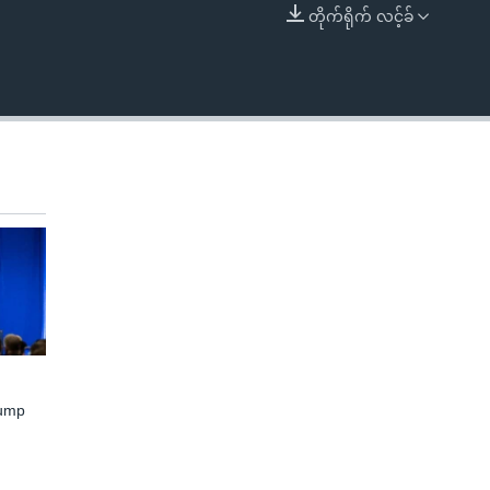
တိုက်ရိုက် လင့်ခ်
EMBED
rump