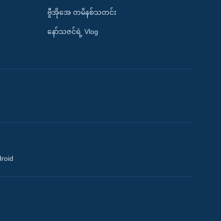
ဗွီအိုအေ တမိနစ်သတင်း
နော်သဇင်ရဲ့ Vlog
droid