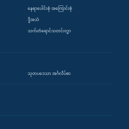
နေရာပေါင်းစုံ အကြောင်းစုံ
ဒို့အသံ
သက်တံရောင်သတင်းလွှာ
သုတပဒေသာ အင်္ဂလိပ်စာ