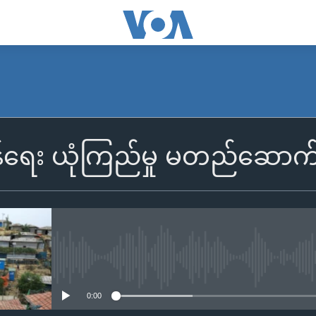
ြန်ရေး ယုံကြည်မှု မတည်ဆောက်
No media source currently availa
0:00