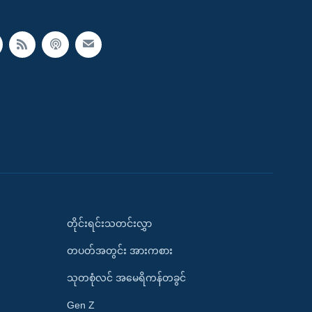
တိုင်းရင်းသတင်းလွှာ
တပတ်အတွင်း အားကစား
သုတစုံလင် အမေရိကန်တခွင်
Gen Z