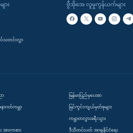
ုများ
ဗွီအိုအေ လူမှုကွန်ယက်များ
းလ်သတင်းလွှာ
ပညာ
မြန်မာပြည်မှပေးစာ
အနာဂတ်ကမ္ဘာ
မြင်ကွင်းကျယ်မှတ်စုများ
ကမ္ဘာတလွှားခရီးသွား
း အားကစား
ဒီသီတင်းပတ် အာရှနိုင်ငံရေး