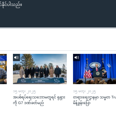
်နိုင်ပါသည်။
၁၅ မတ္၊ ၂၀၂၅
၁၅ မတ္၊ ၂၀၂၅
အပစ်ရပ်ရေးသဘောမတူရင် ရုရှား
တရားရေးဌာနမှာ သမ္မတ T
ကို G7 ဒဏ်ခတ်မည်
မိန့်ခွန်းပြော