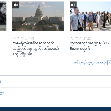
၁၄ မတ္၊ ၂၀၂၅
၁၄ မတ္၊ ၂၀၂၅
အမေရိကန်အစိုးရဆက်လက်
ကုလအတွင်းရေးမှူးချုပ် Co
လည်ပတ်ရေး လွှတ်တော်အမတ်
Bazar ရောက်
တွေ ကြိုးပမ်း
အစီအစဉ်တွဲများအားလုံးကြည့
း
ား