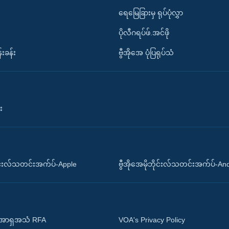
ရေမြေခြားမှ ရုပ်ပုံလွှာ
ပိုလီဂရပ်ဖ်.အင်ဖို
်းခန်း
ဗွီအိုအေ ပုံပြရုပ်သံ
း
ိုင်းလ်သတင်းအက်ပ်-Apple
ဗွီအိုအေမိုဘိုင်းလ်သတင်းအက်ပ်-An
 အာရှအသံ RFA
VOA's Privacy Policy