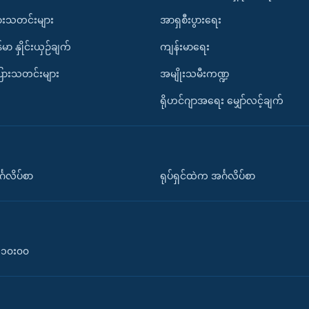
ားသတင်းများ
အာရှစီးပွားရေး
်မာ နှိုင်းယှဉ်ချက်
ကျန်းမာရေး
ပြားသတင်းများ
အမျိုးသမီးကဏ္ဍ
ရိုဟင်ဂျာအရေး မျှော်လင့်ချက်
်္ဂလိပ်စာ
ရုပ်ရှင်ထဲက အင်္ဂလိပ်စာ
၀-၁၀း၀၀