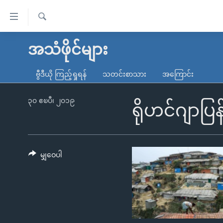
သုံး
ရ
ရှာဖွေ
လွယ်ကူ
မူလစာမျက်နှာ
အသံဖိုင်များ
ရ
စေ
မြန်မာ
လာ
ဗွီဒီယို ကြည့်ရှုရန်
သတင်းစာသား
အကြောင်း
သည့်
ဒ်
ကမ္ဘာ့သတင်းများ
Link
ဗွီဒီယို
နိုင်ငံတကာ
၃၀ ဧၿပီ၊ ၂၀၁၉
ရိုဟင်ဂျာပ
များ
သတင်းလွတ်လပ်ခွင့်
အမေရိကန်
ပင်မ
ရပ်ဝန်းတခု လမ်းတခု အလွန်
တရုတ်
အကြောင်းအရာ
အင်္ဂလိပ်စာလေ့လာမယ်
အစ္စရေး-ပါလက်စတိုင်း
မျှဝေပါ
သို့
အပတ်စဉ်ကဏ္ဍများ
အမေရိကန်သုံးအီဒီယံ
ကျော်
ကြည့်
ရေဒီယိုနှင့်ရုပ်သံ အချက်အလက်များ
မကြေးမုံရဲ့ အင်္ဂလိပ်စာ
ရေဒီယို
ရန်
ရေဒီယို/တီဗွီအစီအစဉ်
ရုပ်ရှင်ထဲက အင်္ဂလိပ်စာ
တီဗွီ
ပင်မ