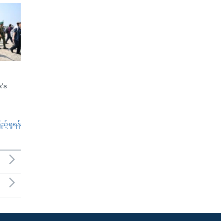
x's
်ရှုရန်