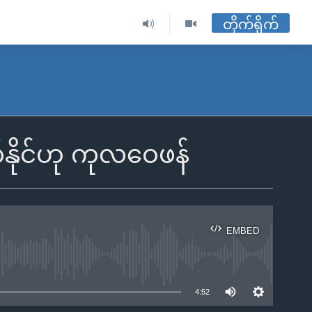
တိုက်ရိုက်
နိုင်ဟု ကုလဝေဖန်
EMBED
ble
4:52