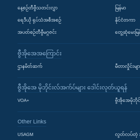
နေ့စဉ်တီဗွီသတင်းလွှာ
မြန်မာ
ရေဒီယို ရုပ်သံအစီအစဉ်
နိုင်ငံတကာ
အပတ်စဉ်တီဗွီမဂ္ဂဇင်း
တွေ့ဆုံမေးမြန
ဗွီအိုအေအကြောင်း
ဌာနမိတ်ဆက်
မီတာလှိုင်းမျာ
ဗွီအိုအေ မိုဘိုင်းလ်အက်ပ်များ ဒေါင်းလုတ်ယူရန်
Learning English
VOA+
ဗွီအိုအေမိုဘ
ဗွီအိုအေ လူမှုကွန်ယက်များ
Other Links
USAGM
လွတ်လပ်တဲ့