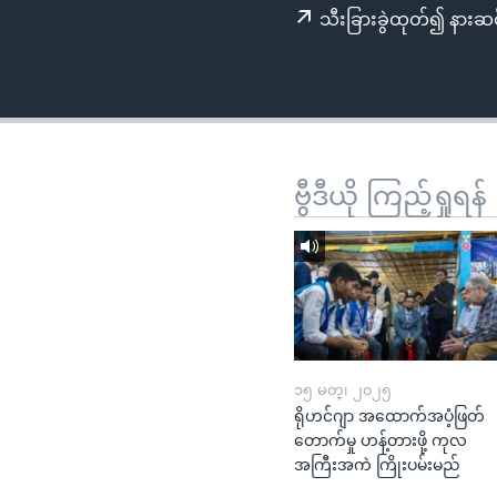
သုတပဒေသာ အင်္ဂလိပ်စာ
အ
သီးခြားခွဲထုတ်၍ နားဆင
ညွန်း
စာမျက်နှာ
သို့
ကျော်
ကြည့်
ရန်
ဗွီဒီယို ကြည့်ရှုရန်
ရှာဖွေ
ရန်
နေရာ
သို့
ကျော်
ရန်
၁၅ မတ္၊ ၂၀၂၅
ရိုဟင်ဂျာ အထောက်အပံ့ဖြတ်
တောက်မှု ဟန့်တားဖို့ ကုလ
အကြီးအကဲ ကြိုးပမ်းမည်