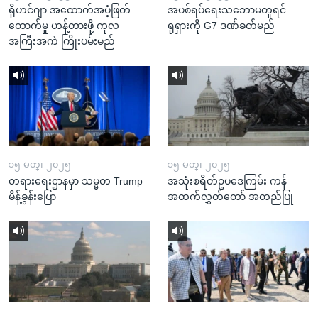
ရိုဟင်ဂျာ အထောက်အပံ့ဖြတ်
အပစ်ရပ်ရေးသဘောမတူရင်
တောက်မှု ဟန့်တားဖို့ ကုလ
ရုရှားကို G7 ဒဏ်ခတ်မည်
အကြီးအကဲ ကြိုးပမ်းမည်
၁၅ မတ္၊ ၂၀၂၅
၁၅ မတ္၊ ၂၀၂၅
တရားရေးဌာနမှာ သမ္မတ Trump
အသုံးစရိတ်ဥပဒေကြမ်း ကန်
မိန့်ခွန်းပြော
အထက်လွှတ်တော် အတည်ပြု