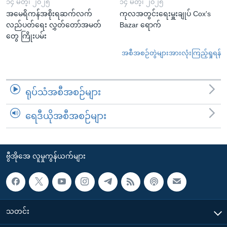
၁၄ မတ္၊ ၂၀၂၅
၁၄ မတ္၊ ၂၀၂၅
အမေရိကန်အစိုးရဆက်လက်
ကုလအတွင်းရေးမှူးချုပ် Cox's
လည်ပတ်ရေး လွှတ်တော်အမတ်
Bazar ရောက်
တွေ ကြိုးပမ်း
အစီအစဉ်တွဲများအားလုံးကြည့်ရှုရန်
ရုပ်သံအစီအစဉ်များ
ရေဒီယိုအစီအစဉ်များ
ဗွီအိုအေ လူမှုကွန်ယက်များ
သတင်း