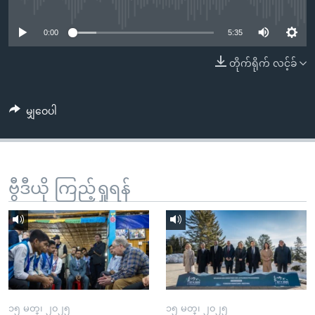
No media source currently available
အ
သုတပဒေသာ အင်္ဂလိပ်စာ
ညွန်း
Learning English
0:00
5:35
စာမျက်နှာ
သို့
ဗွီအိုအေ လူမှုကွန်ယက်များ
တိုက်ရိုက် လင့်ခ်
ကျော်
ကြည့်
မျှဝေပါ
ရန်
ဘာသာစကားများ
ရှာဖွေ
ရန်
နေရာ
ဗွီဒီယို ကြည့်ရှုရန်
သို့
ကျော်
ရန်
၁၅ မတ္၊ ၂၀၂၅
၁၅ မတ္၊ ၂၀၂၅