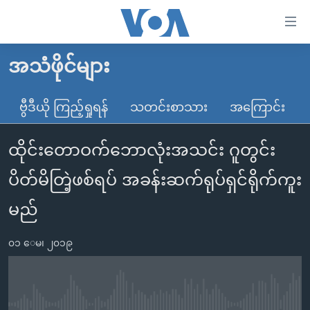
သုံး
ရ
လွယ်ကူ
အသံဖိုင်များ
မူလစာမျက်နှာ
စေ
မြန်မာ
ဗွီဒီယို ကြည့်ရှုရန်
သတင်းစာသား
အကြောင်း
သည့်
ကမ္ဘာ့သတင်းများ
Link
ထိုင်းတောဝက်ဘောလုံးအသင်း ဂူတွင်း
ဗွီဒီယို
နိုင်ငံတကာ
များ
သတင်းလွတ်လပ်ခွင့်
အမေရိကန်
ပိတ်မိတြဲ့ဖစ်ရပ် အခန်းဆက်ရုပ်ရှင်ရိုက်ကူး
ပင်မ
ရပ်ဝန်းတခု လမ်းတခု အလွန်
တရုတ်
အကြောင်းအရာ
မည်
သို့
အင်္ဂလိပ်စာလေ့လာမယ်
အစ္စရေး-ပါလက်စတိုင်း
ကျော်
၀၁ ေမ၊ ၂၀၁၉
အပတ်စဉ်ကဏ္ဍများ
အမေရိကန်သုံးအီဒီယံ
ကြည့်
ရေဒီယိုနှင့်ရုပ်သံ အချက်အလက်များ
မကြေးမုံရဲ့ အင်္ဂလိပ်စာ
ရေဒီယို
ရန်
ပင်မ
ရေဒီယို/တီဗွီအစီအစဉ်
ရုပ်ရှင်ထဲက အင်္ဂလိပ်စာ
တီဗွီ