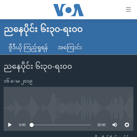
သုံး
ရ
လွယ်ကူ
ညနေပိုင်း ၆း၃၀-ရး၀၀
မူလစာမျက်နှာ
စေ
မြန်မာ
ဗွီဒီယို ကြည့်ရှုရန်
အကြောင်း
သည့်
ကမ္ဘာ့သတင်းများ
Link
ညနေပိုင်း ၆း၃၀-ရး၀၀
ဗွီဒီယို
နိုင်ငံတကာ
များ
သတင်းလွတ်လပ်ခွင့်
အမေရိကန်
ပင်မ
၁၆ ေမ၊ ၂၀၁၉
ရပ်ဝန်းတခု လမ်းတခု အလွန်
တရုတ်
အကြောင်းအရာ
သို့
အင်္ဂလိပ်စာလေ့လာမယ်
အစ္စရေး-ပါလက်စတိုင်း
ကျော်
အပတ်စဉ်ကဏ္ဍများ
အမေရိကန်သုံးအီဒီယံ
No media source currently available
ကြည့်
ရေဒီယိုနှင့်ရုပ်သံ အချက်အလက်များ
မကြေးမုံရဲ့ အင်္ဂလိပ်စာ
ရေဒီယို
ရန်
0:00
30:00
ပင်မ
ရေဒီယို/တီဗွီအစီအစဉ်
ရုပ်ရှင်ထဲက အင်္ဂလိပ်စာ
တီဗွီ