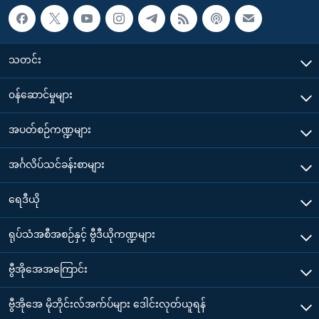
သတင်း
၀န်ဆောင်မှုများ
အပတ်စဉ်ကဏ္ဍများ
အင်္ဂလိပ်သင်ခန်းစာများ
ရေဒီယို
ရုပ်သံအစီအစဉ်နှင့် ဗွီဒီယိုကဏ္ဍများ
ဗွီအိုအေအကြောင်း
ဗွီအိုအေ မိုဘိုင်းလ်အက်ပ်များ ဒေါင်းလုတ်ယူရန်