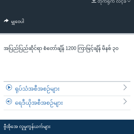
တိုက်ရိုက် လင့်ခ်
အ
သုတပဒေသာ အင်္ဂလိပ်စာ
ညွန်း
Learning English
စာမျက်နှာ
မျှဝေပါ
သို့
ဗွီအိုအေ လူမှုကွန်ယက်များ
ကျော်
ကြည့်
အပြည်ပြည်ဆိုင်ရာ စံတော်ချိန် 1200 ကြာမြင့်ချိန် မိနစ် ၃၀
ရန်
ဘာသာစကားများ
ရှာဖွေ
ရန်
နေရာ
သို့
ရုပ်သံအစီအစဉ်များ
ကျော်
ရန်
ရေဒီယိုအစီအစဉ်များ
ဗွီအိုအေ လူမှုကွန်ယက်များ