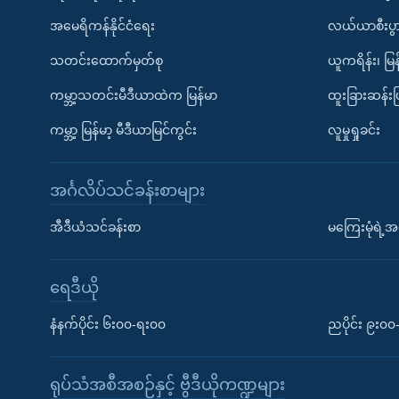
အမေရိကန်နိုင်ငံရေး
လယ်ယာစီးပွ
သတင်းထောက်မှတ်စု
ယူကရိန်း၊ မြန
ကမ္ဘာ့သတင်းမီဒီယာထဲက မြန်မာ
ထူးခြားဆန်း
ကမ္ဘာ့ မြန်မာ့ မီဒီယာမြင်ကွင်း
လူမှုရှုခင်း
အင်္ဂလိပ်သင်ခန်းစာများ
အီဒီယံသင်ခန်းစာ
မကြေးမုံရဲ့အင
ရေဒီယို
နံနက်ပိုင်း ၆း၀၀-ရး၀၀
ညပိုင်း ၉း၀
ရုပ်သံအစီအစဉ်နှင့် ဗွီဒီယိုကဏ္ဍများ