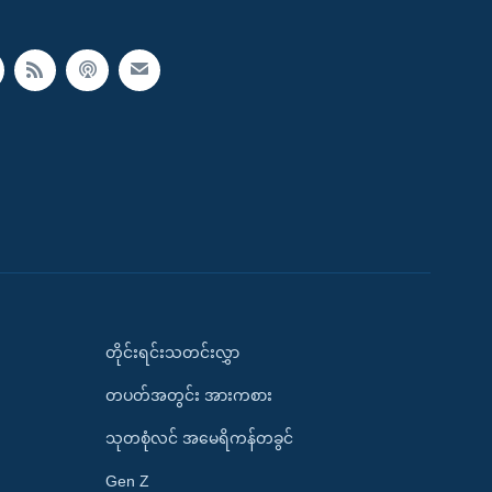
တိုင်းရင်းသတင်းလွှာ
တပတ်အတွင်း အားကစား
သုတစုံလင် အမေရိကန်တခွင်
Gen Z