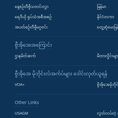
နေ့စဉ်တီဗွီသတင်းလွှာ
မြန်မာ
ရေဒီယို ရုပ်သံအစီအစဉ်
နိုင်ငံတကာ
အပတ်စဉ်တီဗွီမဂ္ဂဇင်း
တွေ့ဆုံမေးမြန
ဗွီအိုအေအကြောင်း
ဌာနမိတ်ဆက်
မီတာလှိုင်းမျာ
ဗွီအိုအေ မိုဘိုင်းလ်အက်ပ်များ ဒေါင်းလုတ်ယူရန်
Learning English
VOA+
ဗွီအိုအေမိုဘ
ဗွီအိုအေ လူမှုကွန်ယက်များ
Other Links
USAGM
လွတ်လပ်တဲ့