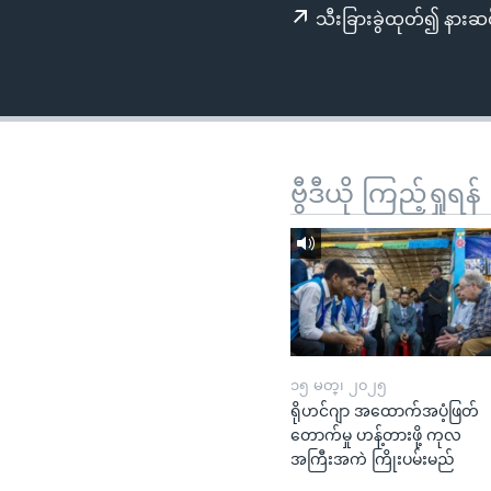
သုတပဒေသာ အင်္ဂလိပ်စာ
အ
သီးခြားခွဲထုတ်၍ နားဆင
ညွန်း
စာမျက်နှာ
သို့
ကျော်
ကြည့်
ရန်
ဗွီဒီယို ကြည့်ရှုရန်
ရှာဖွေ
ရန်
နေရာ
သို့
ကျော်
ရန်
၁၅ မတ္၊ ၂၀၂၅
ရိုဟင်ဂျာ အထောက်အပံ့ဖြတ်
တောက်မှု ဟန့်တားဖို့ ကုလ
အကြီးအကဲ ကြိုးပမ်းမည်