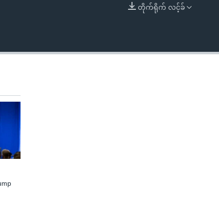
တိုက်ရိုက် လင့်ခ်
EMBED
rump