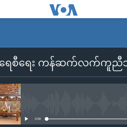
ိုကရေစီရေး ကန်ဆက်လက်ကူညီ
No media source currently availa
0:00