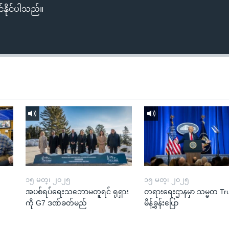
်နိုင်ပါသည်။
၁၅ မတ္၊ ၂၀၂၅
၁၅ မတ္၊ ၂၀၂၅
အပစ်ရပ်ရေးသဘောမတူရင် ရုရှား
တရားရေးဌာနမှာ သမ္မတ T
ကို G7 ဒဏ်ခတ်မည်
မိန့်ခွန်းပြော