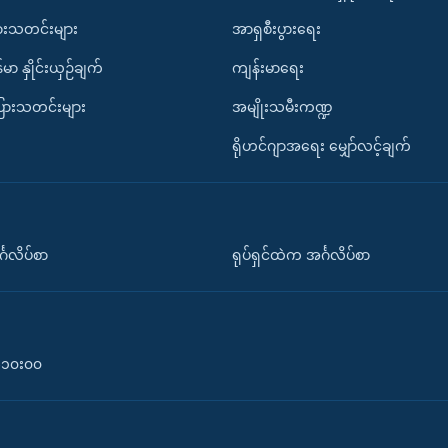
ားသတင်းများ
အာရှစီးပွားရေး
်မာ နှိုင်းယှဉ်ချက်
ကျန်းမာရေး
ပြားသတင်းများ
အမျိုးသမီးကဏ္ဍ
ရိုဟင်ဂျာအရေး မျှော်လင့်ချက်
်္ဂလိပ်စာ
ရုပ်ရှင်ထဲက အင်္ဂလိပ်စာ
၀-၁၀း၀၀