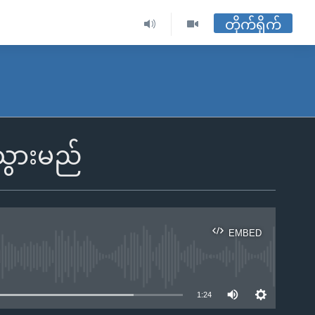
တိုက်ရိုက်
သွားမည်
EMBED
ble
1:24