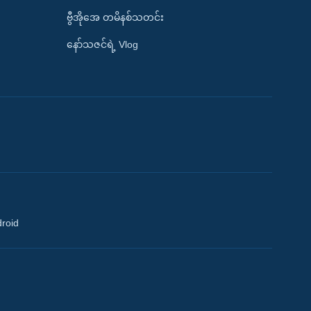
ဗွီအိုအေ တမိနစ်သတင်း
နော်သဇင်ရဲ့ Vlog
droid