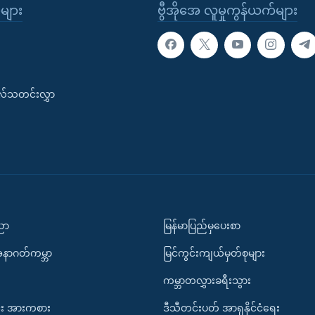
ုများ
ဗွီအိုအေ လူမှုကွန်ယက်များ
းလ်သတင်းလွှာ
ပညာ
မြန်မာပြည်မှပေးစာ
အနာဂတ်ကမ္ဘာ
မြင်ကွင်းကျယ်မှတ်စုများ
ကမ္ဘာတလွှားခရီးသွား
း အားကစား
ဒီသီတင်းပတ် အာရှနိုင်ငံရေး