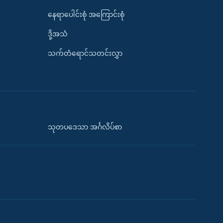
နေရာပေါင်းစုံ အကြောင်းစုံ
ဒို့အသံ
သက်တံရောင်သတင်းလွှာ
သုတပဒေသာ အင်္ဂလိပ်စာ