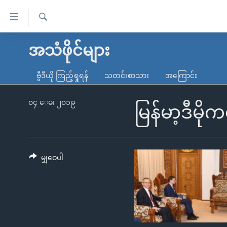
သုံး
ရ
ရှာဖွေ
လွယ်ကူ
မူလစာမျက်နှာ
အသံဖိုင်များ
ရ
စေ
မြန်မာ
လာ
ဗွီဒီယို ကြည့်ရှုရန်
သတင်းစာသား
အကြောင်း
သည့်
ဒ်
ကမ္ဘာ့သတင်းများ
Link
ဗွီဒီယို
နိုင်ငံတကာ
၀၄ ေမ၊ ၂၀၁၉
မြန်မာ့ဒီမ
များ
သတင်းလွတ်လပ်ခွင့်
အမေရိကန်
ပင်မ
ရပ်ဝန်းတခု လမ်းတခု အလွန်
တရုတ်
အကြောင်းအရာ
အင်္ဂလိပ်စာလေ့လာမယ်
အစ္စရေး-ပါလက်စတိုင်း
မျှဝေပါ
သို့
အပတ်စဉ်ကဏ္ဍများ
အမေရိကန်သုံးအီဒီယံ
ကျော်
ကြည့်
ရေဒီယိုနှင့်ရုပ်သံ အချက်အလက်များ
မကြေးမုံရဲ့ အင်္ဂလိပ်စာ
ရေဒီယို
ရန်
ရေဒီယို/တီဗွီအစီအစဉ်
ရုပ်ရှင်ထဲက အင်္ဂလိပ်စာ
တီဗွီ
ပင်မ