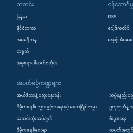
သတင်း
၀န်ဆောင်မှ
မြန်မာ
RSS
နိုင်ငံတကာ
ပေါ့ဒ်ကတ်စ်
အမေရိကန်
နေ့စဉ်အီးမေ
တရုတ်
အစ္စရေး-ပါလက်စတိုင်း
အပတ်စဉ်ကဏ္ဍများ
အယ်ဒီတာနဲ့ ဆွေးနွေးခန်း
သိပ္ပံနဲ့နည်း
ဒီမိုကရေစီ၊ လူ့အခွင့်အရေးနှင့် ခေတ်ပြိုင်ကမ္ဘာ
ဥတုရာသီနဲ့ 
သတင်းသုံးသပ်ချက်
စီးပွားရေး
ဒီမိုကရေစီရေးရာ
တပတ်အတွင်