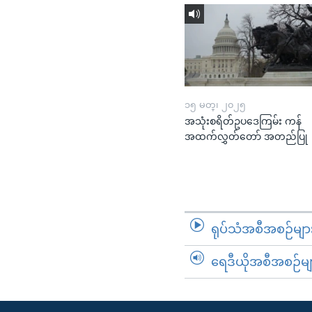
၁၅ မတ္၊ ၂၀၂၅
အသုံးစရိတ်ဥပဒေကြမ်း ကန်
အထက်လွှတ်တော် အတည်ပြု
ရုပ်သံအစီအစဉ်မျာ
ရေဒီယိုအစီအစဉ်မျ