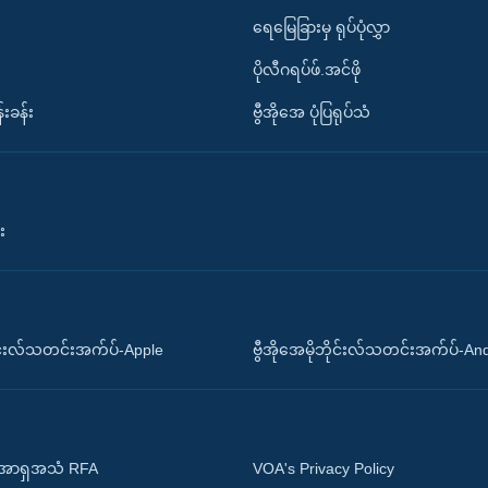
ရေမြေခြားမှ ရုပ်ပုံလွှာ
ပိုလီဂရပ်ဖ်.အင်ဖို
်းခန်း
ဗွီအိုအေ ပုံပြရုပ်သံ
း
ိုင်းလ်သတင်းအက်ပ်-Apple
ဗွီအိုအေမိုဘိုင်းလ်သတင်းအက်ပ်-An
 အာရှအသံ RFA
VOA's Privacy Policy