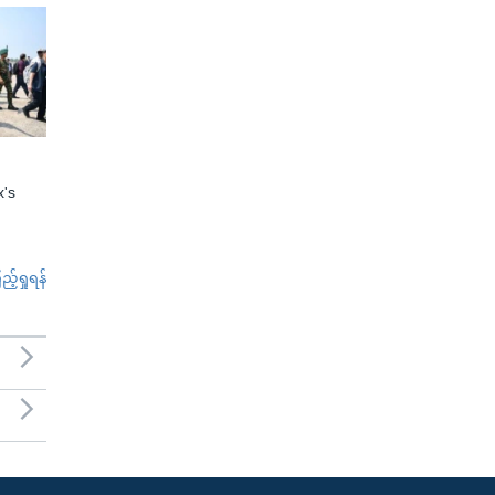
x's
်ရှုရန်