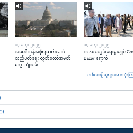
၁၄ မတ္၊ ၂၀၂၅
၁၄ မတ္၊ ၂၀၂၅
အမေရိကန်အစိုးရဆက်လက်
ကုလအတွင်းရေးမှူးချုပ် Co
လည်ပတ်ရေး လွှတ်တော်အမတ်
Bazar ရောက်
တွေ ကြိုးပမ်း
အစီအစဉ်တွဲများအားလုံးကြည့
း
ား