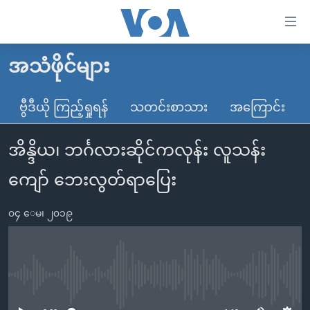
သုံး
ရ
လွယ်ကူ
အသံဖိုင်များ
မူလစာမျက်နှာ
စေ
မြန်မာ
ဗွီဒီယို ကြည့်ရှုရန်
သတင်းစာသား
အကြောင်း
သည့်
ကမ္ဘာ့သတင်းများ
Link
အိန္ဒိယ၊ ဘင်္ဂလားဆိုင်ကလုန်း လူသန်း
ဗွီဒီယို
နိုင်ငံတကာ
များ
သတင်းလွတ်လပ်ခွင့်
အမေရိကန်
ကျော် ဘေးလွတ်ရာပြေး
ပင်မ
ရပ်ဝန်းတခု လမ်းတခု အလွန်
တရုတ်
အကြောင်းအရာ
၀၄ ေမ၊ ၂၀၁၉
သို့
အင်္ဂလိပ်စာလေ့လာမယ်
အစ္စရေး-ပါလက်စတိုင်း
ကျော်
အပတ်စဉ်ကဏ္ဍများ
အမေရိကန်သုံးအီဒီယံ
ကြည့်
ရေဒီယိုနှင့်ရုပ်သံ အချက်အလက်များ
မကြေးမုံရဲ့ အင်္ဂလိပ်စာ
ရေဒီယို
ရန်
No media source currently available
ပင်မ
ရေဒီယို/တီဗွီအစီအစဉ်
ရုပ်ရှင်ထဲက အင်္ဂလိပ်စာ
တီဗွီ