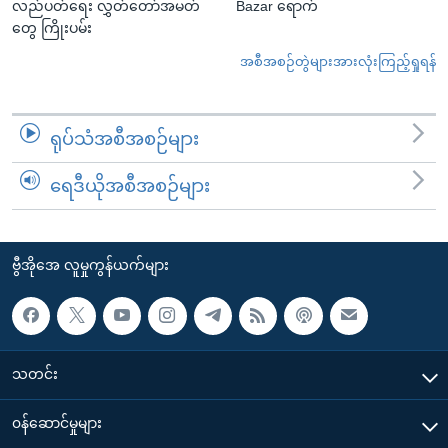
လည်ပတ်ရေး လွှတ်တော်အမတ်
Bazar ရောက်
တွေ ကြိုးပမ်း
အစီအစဉ်တွဲများအားလုံးကြည့်ရှုရန်
ရုပ်သံအစီအစဉ်များ
ရေဒီယိုအစီအစဉ်များ
ဗွီအိုအေ လူမှုကွန်ယက်များ
သတင်း
၀န်ဆောင်မှုများ