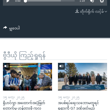
အ
0:00
1:19
သုတပဒေသာ အင်္ဂလိပ်စာ
ညွန်း
Learning English
တိုက်ရိုက် လင့်ခ်
စာမျက်နှာ
သို့
ဗွီအိုအေ လူမှုကွန်ယက်များ
ကျော်
မျှဝေပါ
ကြည့်
ရန်
ဘာသာစကားများ
ရှာဖွေ
ဗွီဒီယို ကြည့်ရှုရန်
ရန်
နေရာ
သို့
ကျော်
ရန်
၁၅ မတ္၊ ၂၀၂၅
၁၅ မတ္၊ ၂၀၂၅
ရိုဟင်ဂျာ အထောက်အပံ့ဖြတ်
အပစ်ရပ်ရေးသဘောမတူရင်
တောက်မှု ဟန့်တားဖို့ ကုလ
ရုရှားကို G7 ဒဏ်ခတ်မည်