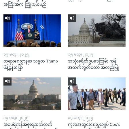
အကြီးအကဲ ကြိုးပမ်းမည်
၁၅ မတ္၊ ၂၀၂၅
၁၅ မတ္၊ ၂၀၂၅
တရားရေးဌာနမှာ သမ္မတ Trump
အသုံးစရိတ်ဥပဒေကြမ်း ကန်
မိန့်ခွန်းပြော
အထက်လွှတ်တော် အတည်ပြု
၁၄ မတ္၊ ၂၀၂၅
၁၄ မတ္၊ ၂၀၂၅
အမေရိကန်အစိုးရဆက်လက်
ကုလအတွင်းရေးမှူးချုပ် Cox's