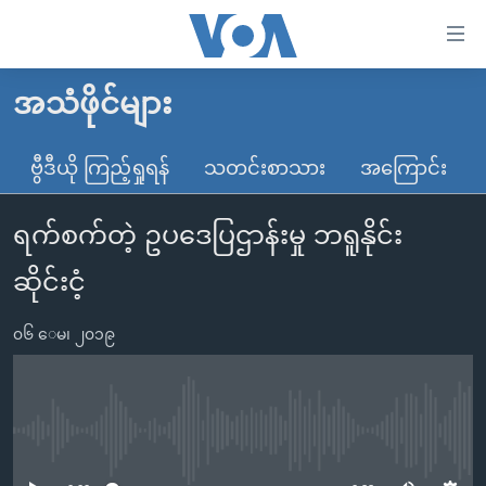
သုံး
ရ
လွယ်ကူ
အသံဖိုင်များ
မူလစာမျက်နှာ
စေ
မြန်မာ
ဗွီဒီယို ကြည့်ရှုရန်
သတင်းစာသား
အကြောင်း
သည့်
ကမ္ဘာ့သတင်းများ
Link
ရက်စက်တဲ့ ဥပဒေပြဌာန်းမှု ဘရူနိုင်း
ဗွီဒီယို
နိုင်ငံတကာ
များ
သတင်းလွတ်လပ်ခွင့်
အမေရိကန်
ဆိုင်းငံ့
ပင်မ
ရပ်ဝန်းတခု လမ်းတခု အလွန်
တရုတ်
အကြောင်းအရာ
၀၆ ေမ၊ ၂၀၁၉
သို့
အင်္ဂလိပ်စာလေ့လာမယ်
အစ္စရေး-ပါလက်စတိုင်း
ကျော်
အပတ်စဉ်ကဏ္ဍများ
အမေရိကန်သုံးအီဒီယံ
ကြည့်
ရေဒီယိုနှင့်ရုပ်သံ အချက်အလက်များ
မကြေးမုံရဲ့ အင်္ဂလိပ်စာ
ရေဒီယို
ရန်
No media source currently available
ပင်မ
ရေဒီယို/တီဗွီအစီအစဉ်
ရုပ်ရှင်ထဲက အင်္ဂလိပ်စာ
တီဗွီ