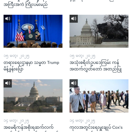
အကြီးအကဲ ကြိုးပမ်းမည်
၁၅ မတ္၊ ၂၀၂၅
၁၅ မတ္၊ ၂၀၂၅
တရားရေးဌာနမှာ သမ္မတ Trump
အသုံးစရိတ်ဥပဒေကြမ်း ကန်
မိန့်ခွန်းပြော
အထက်လွှတ်တော် အတည်ပြု
၁၄ မတ္၊ ၂၀၂၅
၁၄ မတ္၊ ၂၀၂၅
အမေရိကန်အစိုးရဆက်လက်
ကုလအတွင်းရေးမှူးချုပ် Cox's