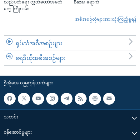
လည်ပတ်ရေး လွှတ်တော်အမတ်
Bazar ရောက်
တွေ ကြိုးပမ်း
အစီအစဉ်တွဲများအားလုံးကြည့်ရှုရန်
ရုပ်သံအစီအစဉ်များ
ရေဒီယိုအစီအစဉ်များ
ဗွီအိုအေ လူမှုကွန်ယက်များ
သတင်း
၀န်ဆောင်မှုများ