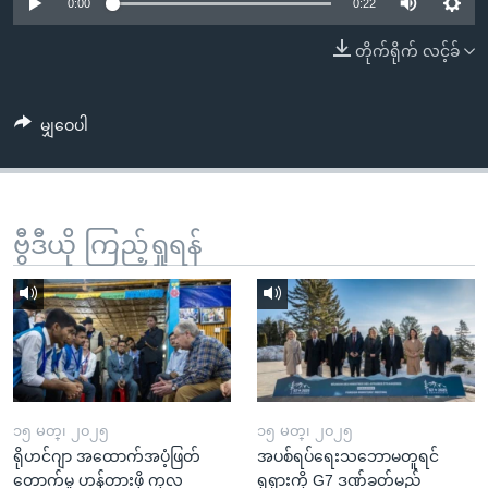
အ
0:00
0:22
သုတပဒေသာ အင်္ဂလိပ်စာ
ညွန်း
Learning English
တိုက်ရိုက် လင့်ခ်
စာမျက်နှာ
သို့
ဗွီအိုအေ လူမှုကွန်ယက်များ
ကျော်
မျှဝေပါ
ကြည့်
ရန်
ဘာသာစကားများ
ရှာဖွေ
ဗွီဒီယို ကြည့်ရှုရန်
ရန်
နေရာ
သို့
ကျော်
ရန်
၁၅ မတ္၊ ၂၀၂၅
၁၅ မတ္၊ ၂၀၂၅
ရိုဟင်ဂျာ အထောက်အပံ့ဖြတ်
အပစ်ရပ်ရေးသဘောမတူရင်
တောက်မှု ဟန့်တားဖို့ ကုလ
ရုရှားကို G7 ဒဏ်ခတ်မည်