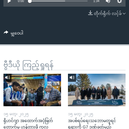
အ
0:00
1:34
သုတပဒေသာ အင်္ဂလိပ်စာ
ညွန်း
Learning English
တိုက်ရိုက် လင့်ခ်
စာမျက်နှာ
သို့
ဗွီအိုအေ လူမှုကွန်ယက်များ
ကျော်
မျှဝေပါ
ကြည့်
ရန်
ဘာသာစကားများ
ရှာဖွေ
ဗွီဒီယို ကြည့်ရှုရန်
ရန်
နေရာ
သို့
ကျော်
ရန်
၁၅ မတ္၊ ၂၀၂၅
၁၅ မတ္၊ ၂၀၂၅
ရိုဟင်ဂျာ အထောက်အပံ့ဖြတ်
အပစ်ရပ်ရေးသဘောမတူရင်
တောက်မှု ဟန့်တားဖို့ ကုလ
ရုရှားကို G7 ဒဏ်ခတ်မည်