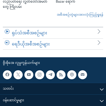
လည်ပတ်ရေး လွှတ်တော်အမတ်
Bazar ရောက်
တွေ ကြိုးပမ်း
အစီအစဉ်တွဲများအားလုံးကြည့်ရှုရန်
ရုပ်သံအစီအစဉ်များ
ရေဒီယိုအစီအစဉ်များ
ဗွီအိုအေ လူမှုကွန်ယက်များ
သတင်း
၀န်ဆောင်မှုများ