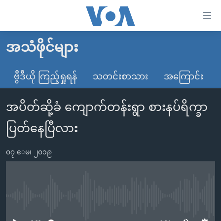
သုံး
ရ
လွယ်ကူ
အသံဖိုင်များ
မူလစာမျက်နှာ
စေ
မြန်မာ
ဗွီဒီယို ကြည့်ရှုရန်
သတင်းစာသား
အကြောင်း
သည့်
ကမ္ဘာ့သတင်းများ
Link
အပိတ်ဆို့ခံ ကျောက်တန်းရွာ စားနပ်ရိက္ခာ
ဗွီဒီယို
နိုင်ငံတကာ
များ
သတင်းလွတ်လပ်ခွင့်
အမေရိကန်
ပြတ်နေပြီလား
ပင်မ
ရပ်ဝန်းတခု လမ်းတခု အလွန်
တရုတ်
အကြောင်းအရာ
၀၇ ေမ၊ ၂၀၁၉
သို့
အင်္ဂလိပ်စာလေ့လာမယ်
အစ္စရေး-ပါလက်စတိုင်း
ကျော်
အပတ်စဉ်ကဏ္ဍများ
အမေရိကန်သုံးအီဒီယံ
ကြည့်
ရေဒီယိုနှင့်ရုပ်သံ အချက်အလက်များ
မကြေးမုံရဲ့ အင်္ဂလိပ်စာ
ရေဒီယို
ရန်
No media source currently available
ပင်မ
ရေဒီယို/တီဗွီအစီအစဉ်
ရုပ်ရှင်ထဲက အင်္ဂလိပ်စာ
တီဗွီ