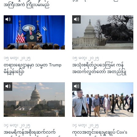
အကြီးအကဲ ကြိုးပမ်းမည်
၁၅ မတ္၊ ၂၀၂၅
၁၅ မတ္၊ ၂၀၂၅
တရားရေးဌာနမှာ သမ္မတ Trump
အသုံးစရိတ်ဥပဒေကြမ်း ကန်
မိန့်ခွန်းပြော
အထက်လွှတ်တော် အတည်ပြု
၁၄ မတ္၊ ၂၀၂၅
၁၄ မတ္၊ ၂၀၂၅
အမေရိကန်အစိုးရဆက်လက်
ကုလအတွင်းရေးမှူးချုပ် Cox's