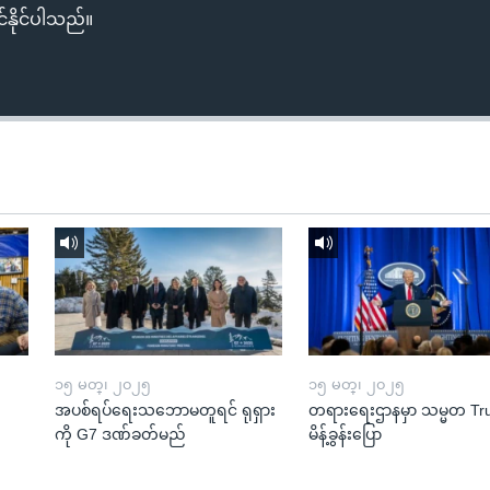
်နိုင်ပါသည်။
၁၅ မတ္၊ ၂၀၂၅
၁၅ မတ္၊ ၂၀၂၅
အပစ်ရပ်ရေးသဘောမတူရင် ရုရှား
တရားရေးဌာနမှာ သမ္မတ T
ကို G7 ဒဏ်ခတ်မည်
မိန့်ခွန်းပြော