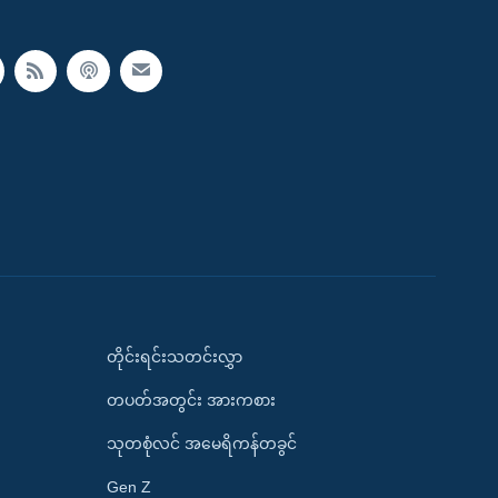
တိုင်းရင်းသတင်းလွှာ
တပတ်အတွင်း အားကစား
သုတစုံလင် အမေရိကန်တခွင်
Gen Z