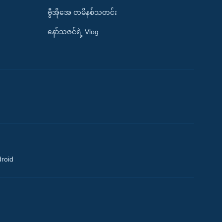
ဗွီအိုအေ တမိနစ်သတင်း
နော်သဇင်ရဲ့ Vlog
droid