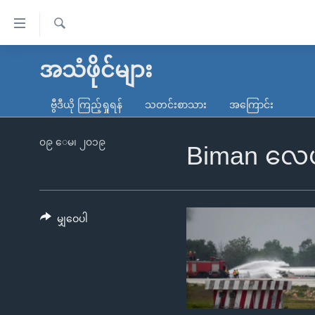
သုံး
ရ
ရှာဖွေ
လွယ်ကူ
မူလစာမျက်နှာ
အသံဖိုင်များ
ရ
စေ
မြန်မာ
လာ
ဗွီဒီယို ကြည့်ရှုရန်
သတင်းစာသား
အကြောင်း
သည့်
ဒ်
ကမ္ဘာ့သတင်းများ
Link
ဗွီဒီယို
နိုင်ငံတကာ
၀၉ ေမ၊ ၂၀၁၉
Biman လေယာဉ
များ
သတင်းလွတ်လပ်ခွင့်
အမေရိကန်
ပင်မ
ရပ်ဝန်းတခု လမ်းတခု အလွန်
တရုတ်
အကြောင်းအရာ
အင်္ဂလိပ်စာလေ့လာမယ်
အစ္စရေး-ပါလက်စတိုင်း
မျှဝေပါ
သို့
အပတ်စဉ်ကဏ္ဍများ
အမေရိကန်သုံးအီဒီယံ
ကျော်
ကြည့်
ရေဒီယိုနှင့်ရုပ်သံ အချက်အလက်များ
မကြေးမုံရဲ့ အင်္ဂလိပ်စာ
ရေဒီယို
ရန်
ရေဒီယို/တီဗွီအစီအစဉ်
ရုပ်ရှင်ထဲက အင်္ဂလိပ်စာ
တီဗွီ
ပင်မ