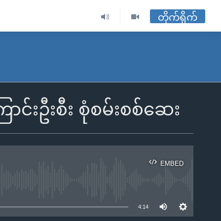
တိုက်ရိုက်
ာင်းဦးစီး စုံစမ်းစစ်ဆေး
EMBED
ble
4:14