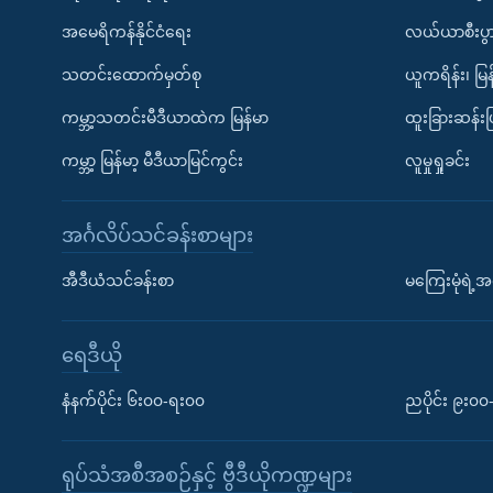
အမေရိကန်နိုင်ငံရေး
လယ်ယာစီးပွ
သတင်းထောက်မှတ်စု
ယူကရိန်း၊ မြန
ကမ္ဘာ့သတင်းမီဒီယာထဲက မြန်မာ
ထူးခြားဆန်း
ကမ္ဘာ့ မြန်မာ့ မီဒီယာမြင်ကွင်း
လူမှုရှုခင်း
အင်္ဂလိပ်သင်ခန်းစာများ
အီဒီယံသင်ခန်းစာ
မကြေးမုံရဲ့အင
ရေဒီယို
နံနက်ပိုင်း ၆း၀၀-ရး၀၀
ညပိုင်း ၉း၀
ရုပ်သံအစီအစဉ်နှင့် ဗွီဒီယိုကဏ္ဍများ