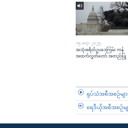
၁၅ မတ္၊ ၂၀၂၅
အသုံးစရိတ်ဥပဒေကြမ်း ကန်
အထက်လွှတ်တော် အတည်ပြု
ရုပ်သံအစီအစဉ်မျာ
ရေဒီယိုအစီအစဉ်မျ