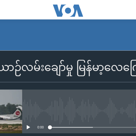
်လမ်းချော်မှု မြန်မာ့လေကြေ
No media source currently availa
0:00