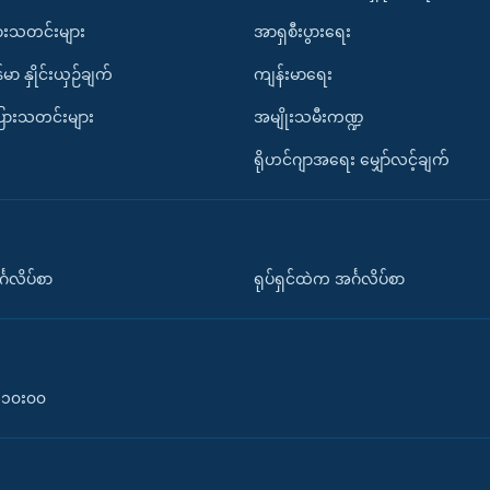
ားသတင်းများ
အာရှစီးပွားရေး
်မာ နှိုင်းယှဉ်ချက်
ကျန်းမာရေး
ပြားသတင်းများ
အမျိုးသမီးကဏ္ဍ
ရိုဟင်ဂျာအရေး မျှော်လင့်ချက်
်္ဂလိပ်စာ
ရုပ်ရှင်ထဲက အင်္ဂလိပ်စာ
၀-၁၀း၀၀