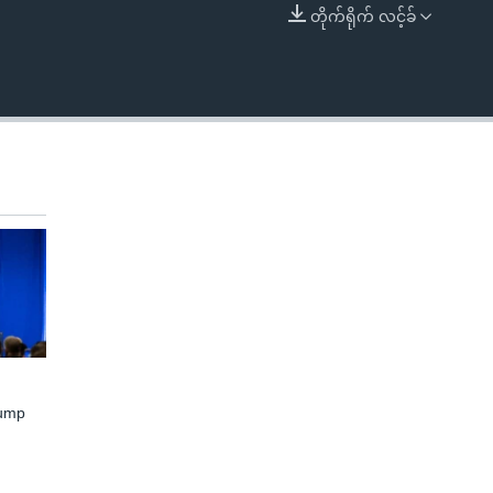
တိုက်ရိုက် လင့်ခ်
EMBED
rump