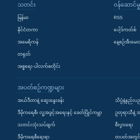
သတင်း
၀န်ဆောင်မှ
မြန်မာ
RSS
နိုင်ငံတကာ
ပေါ့ဒ်ကတ်စ်
အမေရိကန်
နေ့စဉ်အီးမေ
တရုတ်
အစ္စရေး-ပါလက်စတိုင်း
အပတ်စဉ်ကဏ္ဍများ
အယ်ဒီတာနဲ့ ဆွေးနွေးခန်း
သိပ္ပံနဲ့နည်း
ဒီမိုကရေစီ၊ လူ့အခွင့်အရေးနှင့် ခေတ်ပြိုင်ကမ္ဘာ
ဥတုရာသီနဲ့ 
သတင်းသုံးသပ်ချက်
စီးပွားရေး
ဒီမိုကရေစီရေးရာ
တပတ်အတွင်