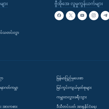
ုများ
ဗွီအိုအေ လူမှုကွန်ယက်များ
းလ်သတင်းလွှာ
ပညာ
မြန်မာပြည်မှပေးစာ
အနာဂတ်ကမ္ဘာ
မြင်ကွင်းကျယ်မှတ်စုများ
ကမ္ဘာတလွှားခရီးသွား
း အားကစား
ဒီသီတင်းပတ် အာရှနိုင်ငံရေး