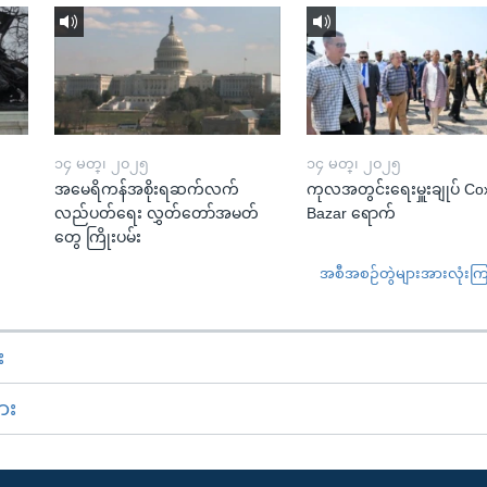
၁၄ မတ္၊ ၂၀၂၅
၁၄ မတ္၊ ၂၀၂၅
အမေရိကန်အစိုးရဆက်လက်
ကုလအတွင်းရေးမှူးချုပ် Co
လည်ပတ်ရေး လွှတ်တော်အမတ်
Bazar ရောက်
တွေ ကြိုးပမ်း
အစီအစဉ်တွဲများအားလုံးကြည့
း
ား