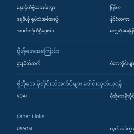
နေ့စဉ်တီဗွီသတင်းလွှာ
မြန်မာ
ရေဒီယို ရုပ်သံအစီအစဉ်
နိုင်ငံတကာ
အပတ်စဉ်တီဗွီမဂ္ဂဇင်း
တွေ့ဆုံမေးမြန
ဗွီအိုအေအကြောင်း
ဌာနမိတ်ဆက်
မီတာလှိုင်းမျာ
ဗွီအိုအေ မိုဘိုင်းလ်အက်ပ်များ ဒေါင်းလုတ်ယူရန်
Learning English
VOA+
ဗွီအိုအေမိုဘ
ဗွီအိုအေ လူမှုကွန်ယက်များ
Other Links
USAGM
လွတ်လပ်တဲ့