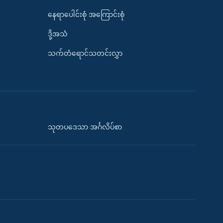
နေရာပေါင်းစုံ အကြောင်းစုံ
ဒို့အသံ
သက်တံရောင်သတင်းလွှာ
သုတပဒေသာ အင်္ဂလိပ်စာ