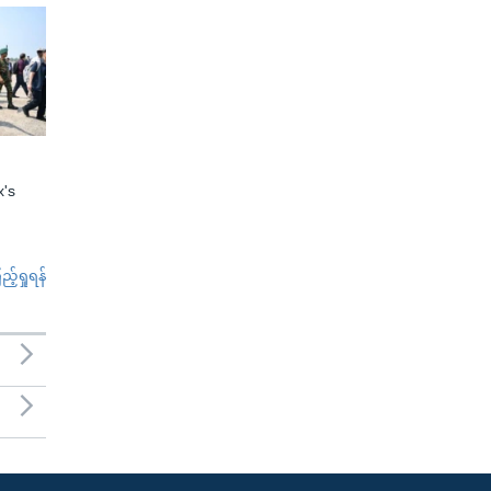
x's
်ရှုရန်