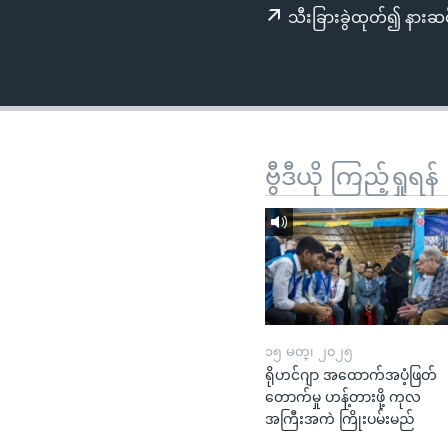
သုတပဒေသာ အင်္ဂလိပ်စာ
အ
သီးခြားခွဲထုတ်၍ နားဆင
ညွန်း
စာမျက်နှာ
သို့
ကျော်
ကြည့်
ရန်
ဗွီဒီယို ကြည့်ရှုရန်
ရှာဖွေ
ရန်
နေရာ
သို့
ကျော်
ရန်
၁၅ မတ္၊ ၂၀၂၅
ရိုဟင်ဂျာ အထောက်အပံ့ဖြတ်
တောက်မှု ဟန့်တားဖို့ ကုလ
အကြီးအကဲ ကြိုးပမ်းမည်