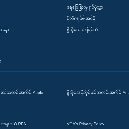
ရေမြေခြားမှ ရုပ်ပုံလွှာ
ပိုလီဂရပ်ဖ်.အင်ဖို
်းခန်း
ဗွီအိုအေ ပုံပြရုပ်သံ
း
ိုင်းလ်သတင်းအက်ပ်-Apple
ဗွီအိုအေမိုဘိုင်းလ်သတင်းအက်ပ်-An
 အာရှအသံ RFA
VOA's Privacy Policy