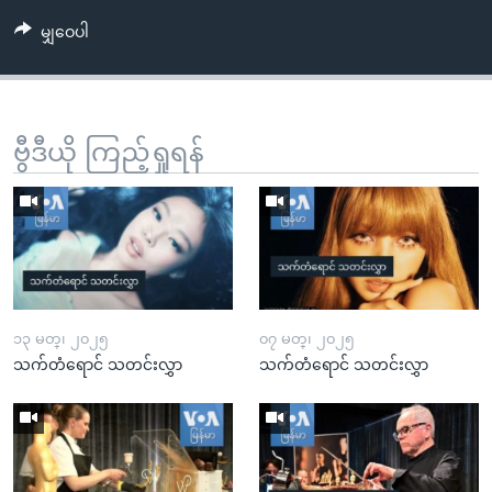
မျှဝေပါ
ဗွီဒီယို ကြည့်ရှုရန်
၁၃ မတ္၊ ၂၀၂၅
၀၇ မတ္၊ ၂၀၂၅
သက်တံရောင် သတင်းလွှာ
သက်တံရောင် သတင်းလွှာ