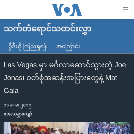
သုံး
ရ
လွယ်ကူ
သက်တံရောင်သတင်းလွှာ
မူလစာမျက်နှာ
စေ
မြန်မာ
ဗွီဒီယို ကြည့်ရှုရန်
အကြောင်း
သည့်
ကမ္ဘာ့သတင်းများ
Link
Las Vegas မှာ မင်္ဂလာဆောင်သွားတဲ့ Joe
ဗွီဒီယို
နိုင်ငံတကာ
များ
သတင်းလွတ်လပ်ခွင့်
အမေရိကန်
Jonas၊ ဝတ်စုံအဆန်းအပြားတွေနဲ့ Mat
ပင်မ
ရပ်ဝန်းတခု လမ်းတခု အလွန်
တရုတ်
အကြောင်းအရာ
Gala
သို့
အင်္ဂလိပ်စာလေ့လာမယ်
အစ္စရေး-ပါလက်စတိုင်း
ကျော်
၁၁ ေမ၊ ၂၀၁၉
အပတ်စဉ်ကဏ္ဍများ
အမေရိကန်သုံးအီဒီယံ
ကြည့်
အေးသန္တာကျော်
ရေဒီယိုနှင့်ရုပ်သံ အချက်အလက်များ
မကြေးမုံရဲ့ အင်္ဂလိပ်စာ
ရေဒီယို
ရန်
ပင်မ
ရေဒီယို/တီဗွီအစီအစဉ်
ရုပ်ရှင်ထဲက အင်္ဂလိပ်စာ
တီဗွီ