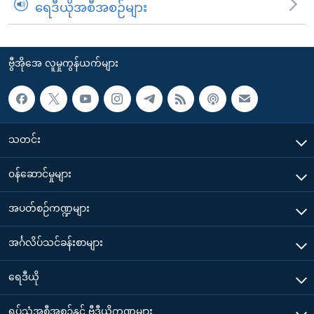
ရေဒီယိုအစီအစဉ်များ
ဗွီအိုအေ လူမှုကွန်ယက်များ
သတင်း
၀န်ဆောင်မှုများ
အပတ်စဉ်ကဏ္ဍများ
အင်္ဂလိပ်သင်ခန်းစာများ
ရေဒီယို
ရုပ်သံအစီအစဉ်နှင့် ဗွီဒီယိုကဏ္ဍများ