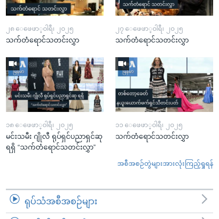
၂၈ ေဖေဖာ္၀ါရီ၊ ၂၀၂၅
၂၇ ေဖေဖာ္၀ါရီ၊ ၂၀၂၅
သက်တံရောင်သတင်းလွှာ
သက်တံရောင်သတင်းလွှာ
၁၈ ေဖေဖာ္၀ါရီ၊ ၂၀၂၅
၁၁ ေဖေဖာ္၀ါရီ၊ ၂၀၂၅
မင်းသမီး ဂျိုလီ ရုပ်ရှင်ပညာရှင်ဆု
သက်တံရောင်သတင်းလွှာ
ရရှိ “သက်တံရောင်သတင်းလွှာ”
အစီအစဉ်တွဲများအားလုံးကြည့်ရှုရန်
ရုပ်သံအစီအစဉ်များ