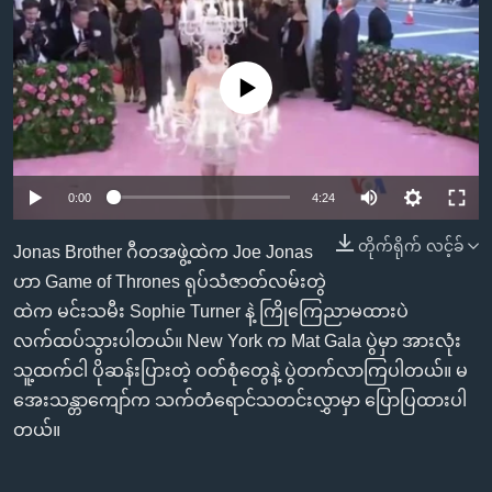
အ
သုတပဒေသာ အင်္ဂလိပ်စာ
ညွန်း
Learning English
စာမျက်နှာ
No media source currently available
သို့
ဗွီအိုအေ လူမှုကွန်ယက်များ
ကျော်
ကြည့်
ရန်
0:00
4:24
ဘာသာစကားများ
ရှာဖွေ
ရန်
တိုက်ရိုက် လင့်ခ်
Jonas Brother ဂီတအဖွဲ့ထဲက Joe Jonas
နေရာ
ဟာ Game of Thrones ရုပ်သံဇာတ်လမ်းတွဲ
သို့
ထဲက မင်းသမီး Sophie Turner နဲ့ ကြိုကြေညာမထားပဲ
ကျော်
လက်ထပ်သွားပါတယ်။ New York က Mat Gala ပွဲမှာ အားလုံး
ရန်
သူ့ထက်ငါ ပိုဆန်းပြားတဲ့ ဝတ်စုံတွေနဲ့ ပွဲတက်လာကြပါတယ်။ မ
အေးသန္တာကျော်က သက်တံရောင်သတင်းလွှာမှာ ပြောပြထားပါ
တယ်။