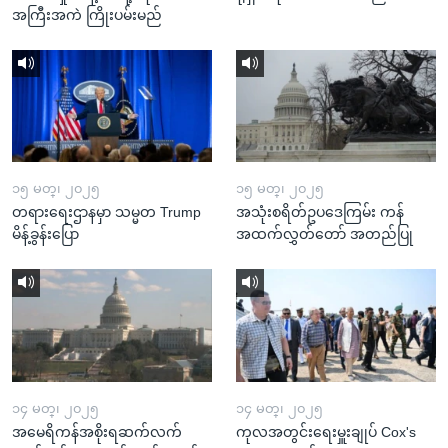
အကြီးအကဲ ကြိုးပမ်းမည်
၁၅ မတ္၊ ၂၀၂၅
၁၅ မတ္၊ ၂၀၂၅
တရားရေးဌာနမှာ သမ္မတ Trump
အသုံးစရိတ်ဥပဒေကြမ်း ကန်
မိန့်ခွန်းပြော
အထက်လွှတ်တော် အတည်ပြု
၁၄ မတ္၊ ၂၀၂၅
၁၄ မတ္၊ ၂၀၂၅
အမေရိကန်အစိုးရဆက်လက်
ကုလအတွင်းရေးမှူးချုပ် Cox's