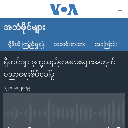
သုံး
ရ
လွယ်ကူ
အသံဖိုင်များ
မူလစာမျက်နှာ
စေ
မြန်မာ
ဗွီဒီယို ကြည့်ရှုရန်
သတင်းစာသား
အကြောင်း
သည့်
ကမ္ဘာ့သတင်းများ
Link
ရိုဟင်ဂျာ ဒုက္ခသည်ကလေးများအတွက်
ဗွီဒီယို
နိုင်ငံတကာ
များ
သတင်းလွတ်လပ်ခွင့်
အမေရိကန်
ပညာရေးစိမ်ခေါ်မှု
ပင်မ
ရပ်ဝန်းတခု လမ်းတခု အလွန်
တရုတ်
အကြောင်းအရာ
၁၂ ေမ၊ ၂၀၁၉
သို့
အင်္ဂလိပ်စာလေ့လာမယ်
အစ္စရေး-ပါလက်စတိုင်း
ကျော်
အပတ်စဉ်ကဏ္ဍများ
အမေရိကန်သုံးအီဒီယံ
ကြည့်
ရေဒီယိုနှင့်ရုပ်သံ အချက်အလက်များ
မကြေးမုံရဲ့ အင်္ဂလိပ်စာ
ရေဒီယို
ရန်
No media source currently available
ပင်မ
ရေဒီယို/တီဗွီအစီအစဉ်
ရုပ်ရှင်ထဲက အင်္ဂလိပ်စာ
တီဗွီ