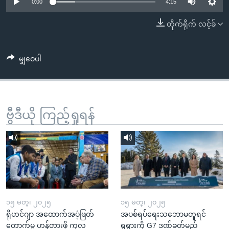
အ
0:00
4:15
သုတပဒေသာ အင်္ဂလိပ်စာ
ညွန်း
Learning English
တိုက်ရိုက် လင့်ခ်
စာမျက်နှာ
သို့
ဗွီအိုအေ လူမှုကွန်ယက်များ
ကျော်
မျှဝေပါ
ကြည့်
ရန်
ဘာသာစကားများ
ရှာဖွေ
ဗွီဒီယို ကြည့်ရှုရန်
ရန်
နေရာ
သို့
ကျော်
ရန်
၁၅ မတ္၊ ၂၀၂၅
၁၅ မတ္၊ ၂၀၂၅
ရိုဟင်ဂျာ အထောက်အပံ့ဖြတ်
အပစ်ရပ်ရေးသဘောမတူရင်
တောက်မှု ဟန့်တားဖို့ ကုလ
ရုရှားကို G7 ဒဏ်ခတ်မည်