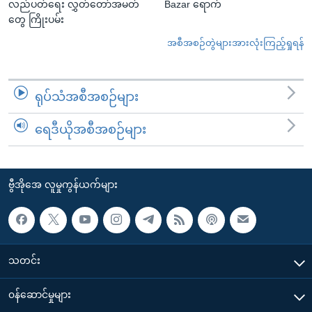
လည်ပတ်ရေး လွှတ်တော်အမတ်
Bazar ရောက်
တွေ ကြိုးပမ်း
အစီအစဉ်တွဲများအားလုံးကြည့်ရှုရန်
ရုပ်သံအစီအစဉ်များ
ရေဒီယိုအစီအစဉ်များ
ဗွီအိုအေ လူမှုကွန်ယက်များ
သတင်း
၀န်ဆောင်မှုများ