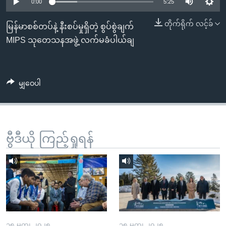
အ
0:00
5:25
သုတပဒေသာ အင်္ဂလိပ်စာ
ညွန်း
Learning English
တိုက်ရိုက် လင့်ခ်
မြန်မာစစ်တပ်နဲ့ နီးစပ်မှုရှိတဲ့ စွပ်စွဲချက်
စာမျက်နှာ
MIPS သုတေသနအဖွဲ့ လက်မခံပါယ်ချ
သို့
ဗွီအိုအေ လူမှုကွန်ယက်များ
ကျော်
ကြည့်
မျှဝေပါ
ရန်
ဘာသာစကားများ
ရှာဖွေ
ရန်
နေရာ
ဗွီဒီယို ကြည့်ရှုရန်
သို့
ကျော်
ရန်
၁၅ မတ္၊ ၂၀၂၅
၁၅ မတ္၊ ၂၀၂၅