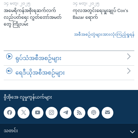
၁၄ မတ္၊ ၂၀၂၅
၁၄ မတ္၊ ၂၀၂၅
အမေရိကန်အစိုးရဆက်လက်
ကုလအတွင်းရေးမှူးချုပ် Cox's
လည်ပတ်ရေး လွှတ်တော်အမတ်
Bazar ရောက်
တွေ ကြိုးပမ်း
အစီအစဉ်တွဲများအားလုံးကြည့်ရှုရန်
ရုပ်သံအစီအစဉ်များ
ရေဒီယိုအစီအစဉ်များ
ဗွီအိုအေ လူမှုကွန်ယက်များ
သတင်း