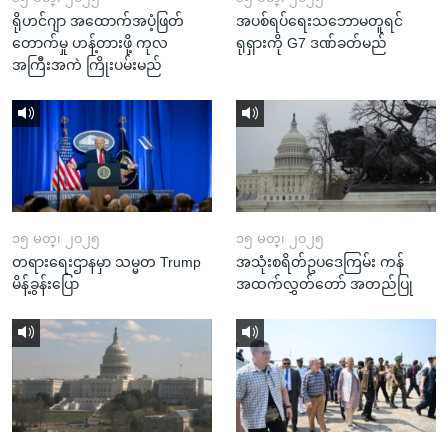
ရိုဟင်ဂျာ အထောက်အပံ့ဖြတ်
အပစ်ရပ်ရေးသဘောမတူရင်
တောက်မှု ဟန့်တားဖို့ ကုလ
ရုရှားကို G7 ဒဏ်ခတ်မည်
အကြီးအကဲ ကြိုးပမ်းမည်
၁၅ မတ္၊ ၂၀၂၅
၁၅ မတ္၊ ၂၀၂၅
တရားရေးဌာနမှာ သမ္မတ Trump
အသုံးစရိတ်ဥပဒေကြမ်း ကန်
မိန့်ခွန်းပြော
အထက်လွှတ်တော် အတည်ပြု