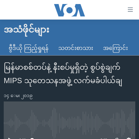
သုံး
ရ
လွယ်ကူ
အသံဖိုင်များ
မူလစာမျက်နှာ
စေ
မြန်မာ
ဗွီဒီယို ကြည့်ရှုရန်
သတင်းစာသား
အကြောင်း
သည့်
ကမ္ဘာ့သတင်းများ
Link
မြန်မာစစ်တပ်နဲ့ နီးစပ်မှုရှိတဲ့ စွပ်စွဲချက်
ဗွီဒီယို
နိုင်ငံတကာ
များ
သတင်းလွတ်လပ်ခွင့်
အမေရိကန်
MIPS သုတေသနအဖွဲ့ လက်မခံပါယ်ချ
ပင်မ
ရပ်ဝန်းတခု လမ်းတခု အလွန်
တရုတ်
အကြောင်းအရာ
၁၄ ေမ၊ ၂၀၁၉
သို့
အင်္ဂလိပ်စာလေ့လာမယ်
အစ္စရေး-ပါလက်စတိုင်း
ကျော်
အပတ်စဉ်ကဏ္ဍများ
အမေရိကန်သုံးအီဒီယံ
ကြည့်
ရေဒီယိုနှင့်ရုပ်သံ အချက်အလက်များ
မကြေးမုံရဲ့ အင်္ဂလိပ်စာ
ရေဒီယို
ရန်
No media source currently available
ပင်မ
ရေဒီယို/တီဗွီအစီအစဉ်
ရုပ်ရှင်ထဲက အင်္ဂလိပ်စာ
တီဗွီ