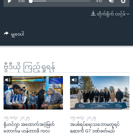
အ
0:00
4:47
သုတပဒေသာ အင်္ဂလိပ်စာ
ညွန်း
Learning English
တိုက်ရိုက် လင့်ခ်
စာမျက်နှာ
သို့
ဗွီအိုအေ လူမှုကွန်ယက်များ
ကျော်
မျှဝေပါ
ကြည့်
ရန်
ဘာသာစကားများ
ရှာဖွေ
ဗွီဒီယို ကြည့်ရှုရန်
ရန်
နေရာ
သို့
ကျော်
ရန်
၁၅ မတ္၊ ၂၀၂၅
၁၅ မတ္၊ ၂၀၂၅
ရိုဟင်ဂျာ အထောက်အပံ့ဖြတ်
အပစ်ရပ်ရေးသဘောမတူရင်
တောက်မှု ဟန့်တားဖို့ ကုလ
ရုရှားကို G7 ဒဏ်ခတ်မည်