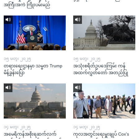
အကြီးအကဲ ကြိုးပမ်းမည်
၁၅ မတ္၊ ၂၀၂၅
၁၅ မတ္၊ ၂၀၂၅
တရားရေးဌာနမှာ သမ္မတ Trump
အသုံးစရိတ်ဥပဒေကြမ်း ကန်
မိန့်ခွန်းပြော
အထက်လွှတ်တော် အတည်ပြု
၁၄ မတ္၊ ၂၀၂၅
၁၄ မတ္၊ ၂၀၂၅
အမေရိကန်အစိုးရဆက်လက်
ကုလအတွင်းရေးမှူးချုပ် Cox's