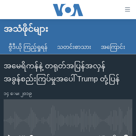
သုံး
ရ
လွယ်ကူ
အသံဖိုင်များ
မူလစာမျက်နှာ
စေ
မြန်မာ
ဗွီဒီယို ကြည့်ရှုရန်
သတင်းစာသား
အကြောင်း
သည့်
ကမ္ဘာ့သတင်းများ
Link
အမေရိကန်နဲ့ တရုတ်အပြန်အလှန်
ဗွီဒီယို
နိုင်ငံတကာ
များ
သတင်းလွတ်လပ်ခွင့်
အမေရိကန်
အခွန်စည်းကြပ်မှုအပေါ် Trump တုံ့ပြန်
ပင်မ
ရပ်ဝန်းတခု လမ်းတခု အလွန်
တရုတ်
အကြောင်းအရာ
၁၄ ေမ၊ ၂၀၁၉
သို့
အင်္ဂလိပ်စာလေ့လာမယ်
အစ္စရေး-ပါလက်စတိုင်း
ကျော်
အပတ်စဉ်ကဏ္ဍများ
အမေရိကန်သုံးအီဒီယံ
ကြည့်
ရေဒီယိုနှင့်ရုပ်သံ အချက်အလက်များ
မကြေးမုံရဲ့ အင်္ဂလိပ်စာ
ရေဒီယို
ရန်
No media source currently available
ပင်မ
ရေဒီယို/တီဗွီအစီအစဉ်
ရုပ်ရှင်ထဲက အင်္ဂလိပ်စာ
တီဗွီ