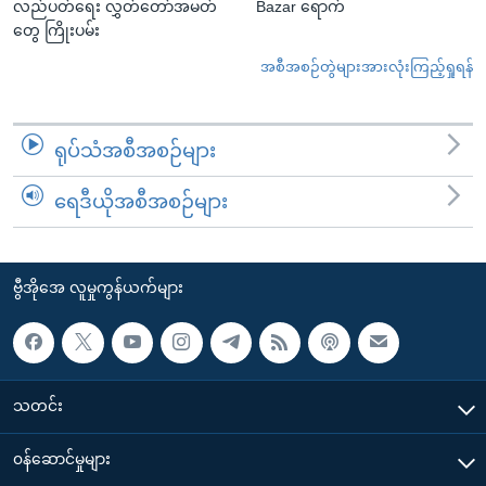
လည်ပတ်ရေး လွှတ်တော်အမတ်
Bazar ရောက်
တွေ ကြိုးပမ်း
အစီအစဉ်တွဲများအားလုံးကြည့်ရှုရန်
ရုပ်သံအစီအစဉ်များ
ရေဒီယိုအစီအစဉ်များ
ဗွီအိုအေ လူမှုကွန်ယက်များ
သတင်း
၀န်ဆောင်မှုများ