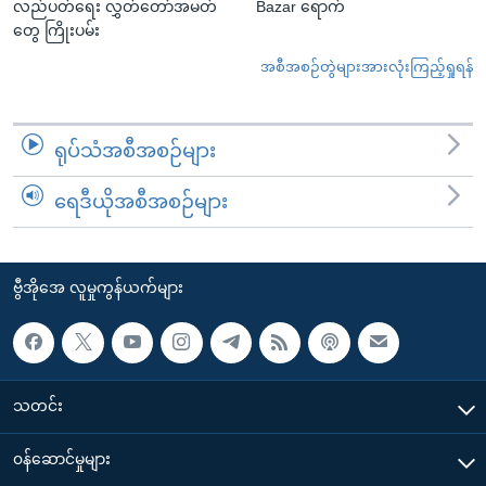
လည်ပတ်ရေး လွှတ်တော်အမတ်
Bazar ရောက်
တွေ ကြိုးပမ်း
အစီအစဉ်တွဲများအားလုံးကြည့်ရှုရန်
ရုပ်သံအစီအစဉ်များ
ရေဒီယိုအစီအစဉ်များ
ဗွီအိုအေ လူမှုကွန်ယက်များ
သတင်း
၀န်ဆောင်မှုများ