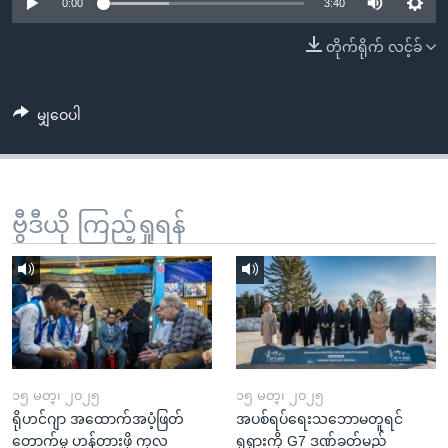
အ
0:00
3:40
သုတပဒေသာ အင်္ဂလိပ်စာ
ညွန်း
Learning English
တိုက်ရိုက် လင့်ခ်
စာမျက်နှာ
သို့
ဗွီအိုအေ လူမှုကွန်ယက်များ
ကျော်
မျှဝေပါ
ကြည့်
ရန်
ဘာသာစကားများ
ရှာဖွေ
ဗွီဒီယို ကြည့်ရှုရန်
ရန်
နေရာ
သို့
ကျော်
ရန်
၁၅ မတ္၊ ၂၀၂၅
၁၅ မတ္၊ ၂၀၂၅
ရိုဟင်ဂျာ အထောက်အပံ့ဖြတ်
အပစ်ရပ်ရေးသဘောမတူရင်
တောက်မှု ဟန့်တားဖို့ ကုလ
ရုရှားကို G7 ဒဏ်ခတ်မည်