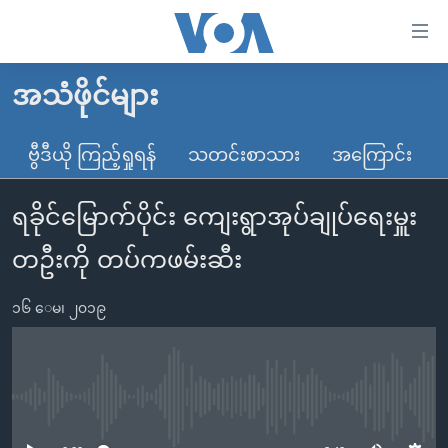
သုံး
ရ
လွယ်ကူ
အသံဖိုင်များ
မူလစာမျက်နှာ
စေ
မြန်မာ
ဗွီဒီယို ကြည့်ရှုရန်
သတင်းစာသား
အကြောင်း
သည့်
ကမ္ဘာ့သတင်းများ
Link
ရခိုင်မြောက်ပိုင်း ကျေးရွာအုပ်ချုပ်ရေးမှူး
ဗွီဒီယို
နိုင်ငံတကာ
များ
သတင်းလွတ်လပ်ခွင့်
အမေရိကန်
တဦးကို တပ်ကဖမ်းဆီး
ပင်မ
ရပ်ဝန်းတခု လမ်းတခု အလွန်
တရုတ်
အကြောင်းအရာ
၁၆ ေမ၊ ၂၀၁၉
သို့
အင်္ဂလိပ်စာလေ့လာမယ်
အစ္စရေး-ပါလက်စတိုင်း
ကျော်
အပတ်စဉ်ကဏ္ဍများ
အမေရိကန်သုံးအီဒီယံ
ကြည့်
ရေဒီယိုနှင့်ရုပ်သံ အချက်အလက်များ
မကြေးမုံရဲ့ အင်္ဂလိပ်စာ
ရေဒီယို
ရန်
No media source currently available
ပင်မ
ရေဒီယို/တီဗွီအစီအစဉ်
ရုပ်ရှင်ထဲက အင်္ဂလိပ်စာ
တီဗွီ