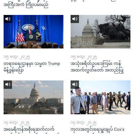
အကြီးအကဲ ကြိုးပမ်းမည်
၁၅ မတ္၊ ၂၀၂၅
၁၅ မတ္၊ ၂၀၂၅
တရားရေးဌာနမှာ သမ္မတ Trump
အသုံးစရိတ်ဥပဒေကြမ်း ကန်
မိန့်ခွန်းပြော
အထက်လွှတ်တော် အတည်ပြု
၁၄ မတ္၊ ၂၀၂၅
၁၄ မတ္၊ ၂၀၂၅
အမေရိကန်အစိုးရဆက်လက်
ကုလအတွင်းရေးမှူးချုပ် Cox's