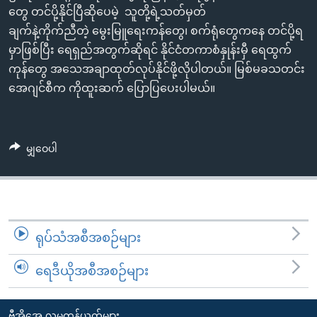
အ
တွေ တင်ပို့နိုင်ပြီဆိုပေမဲ့ သူတို့ရဲ့သတ်မှတ်
သုတပဒေသာ အင်္ဂလိပ်စာ
ညွန်း
Learning English
ချက်နဲ့ကိုက်ညီတဲ့ မွေးမြူရေးကန်တွေ၊ စက်ရုံတွေကနေ တင်ပို့ရ
စာမျက်နှာ
မှာဖြစ်ပြီး ရေရှည်အတွက်ဆိုရင် နိုင်ငံတကာစံနှုန်းမှီ ရေထွက်
သို့
ဗွီအိုအေ လူမှုကွန်ယက်များ
ကုန်တွေ အသေအချာထုတ်လုပ်နိုင်ဖို့လိုပါတယ်။ မြစ်မခသတင်း
ကျော်
အေဂျင်စီက ကိုထူးဆက် ပြောပြပေးပါမယ်။
ကြည့်
ရန်
ဘာသာစကားများ
ရှာဖွေ
မျှဝေပါ
ရန်
နေရာ
သို့
ကျော်
ရန်
ရုပ်သံအစီအစဉ်များ
ရေဒီယိုအစီအစဉ်များ
ဗွီအိုအေ လူမှုကွန်ယက်များ