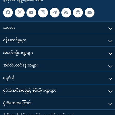
သတင်း
၀န်ဆောင်မှုများ
အပတ်စဉ်ကဏ္ဍများ
အင်္ဂလိပ်သင်ခန်းစာများ
ရေဒီယို
ရုပ်သံအစီအစဉ်နှင့် ဗွီဒီယိုကဏ္ဍများ
ဗွီအိုအေအကြောင်း