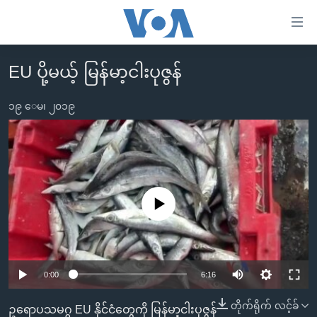
သုံး
ရ
လွယ်ကူ
EU ပို့မယ့် မြန်မာ့ငါးပုဇွန်
မူလစာမျက်နှာ
စေ
မြန်မာ
၁၉ ေမ၊ ၂၀၁၉
သည့်
ကမ္ဘာ့သတင်းများ
Link
ဗွီဒီယို
နိုင်ငံတကာ
များ
သတင်းလွတ်လပ်ခွင့်
အမေရိကန်
ပင်မ
ရပ်ဝန်းတခု လမ်းတခု အလွန်
တရုတ်
No media source currently available
အကြောင်းအရာ
သို့
အင်္ဂလိပ်စာလေ့လာမယ်
အစ္စရေး-ပါလက်စတိုင်း
ကျော်
အပတ်စဉ်ကဏ္ဍများ
အမေရိကန်သုံးအီဒီယံ
ကြည့်
0:00
6:16
ရေဒီယိုနှင့်ရုပ်သံ အချက်အလက်များ
မကြေးမုံရဲ့ အင်္ဂလိပ်စာ
ရေဒီယို
ရန်
ပင်မ
ရေဒီယို/တီဗွီအစီအစဉ်
ရုပ်ရှင်ထဲက အင်္ဂလိပ်စာ
တီဗွီ
တိုက်ရိုက် လင့်ခ်
ဥရောပသမဂ္ဂ EU နိုင်ငံတွေကို မြန်မာ့ငါးပုဇွန်