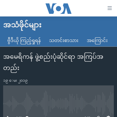
သုံး
ရ
လွယ်ကူ
အသံဖိုင်များ
မူလစာမျက်နှာ
စေ
မြန်မာ
ဗွီဒီယို ကြည့်ရှုရန်
သတင်းစာသား
အကြောင်း
သည့်
ကမ္ဘာ့သတင်းများ
Link
အမေရိကန် ဖွဲ့စည်းပုံဆိုင်ရာ အကြပ်အ
ဗွီဒီယို
နိုင်ငံတကာ
များ
သတင်းလွတ်လပ်ခွင့်
အမေရိကန်
တည်း
ပင်မ
ရပ်ဝန်းတခု လမ်းတခု အလွန်
တရုတ်
အကြောင်းအရာ
၁၉ ေမ၊ ၂၀၁၉
သို့
အင်္ဂလိပ်စာလေ့လာမယ်
အစ္စရေး-ပါလက်စတိုင်း
ကျော်
အပတ်စဉ်ကဏ္ဍများ
အမေရိကန်သုံးအီဒီယံ
ကြည့်
ရေဒီယိုနှင့်ရုပ်သံ အချက်အလက်များ
မကြေးမုံရဲ့ အင်္ဂလိပ်စာ
ရေဒီယို
ရန်
No media source currently available
ပင်မ
ရေဒီယို/တီဗွီအစီအစဉ်
ရုပ်ရှင်ထဲက အင်္ဂလိပ်စာ
တီဗွီ