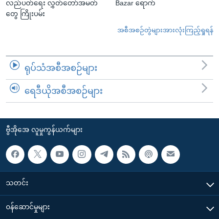
လည်ပတ်ရေး လွှတ်တော်အမတ်
Bazar ရောက်
တွေ ကြိုးပမ်း
အစီအစဉ်တွဲများအားလုံးကြည့်ရှုရန်
ရုပ်သံအစီအစဉ်များ
ရေဒီယိုအစီအစဉ်များ
ဗွီအိုအေ လူမှုကွန်ယက်များ
သတင်း
၀န်ဆောင်မှုများ