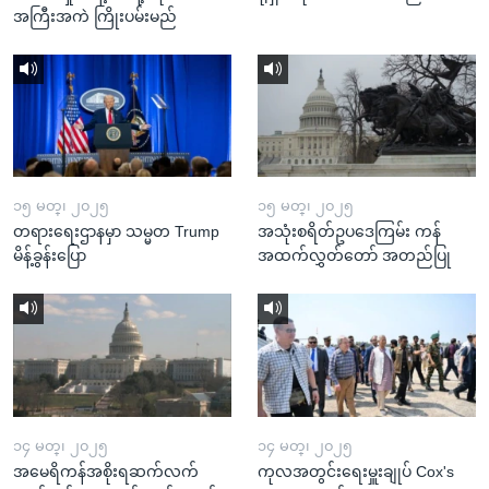
အကြီးအကဲ ကြိုးပမ်းမည်
၁၅ မတ္၊ ၂၀၂၅
၁၅ မတ္၊ ၂၀၂၅
တရားရေးဌာနမှာ သမ္မတ Trump
အသုံးစရိတ်ဥပဒေကြမ်း ကန်
မိန့်ခွန်းပြော
အထက်လွှတ်တော် အတည်ပြု
၁၄ မတ္၊ ၂၀၂၅
၁၄ မတ္၊ ၂၀၂၅
အမေရိကန်အစိုးရဆက်လက်
ကုလအတွင်းရေးမှူးချုပ် Cox's