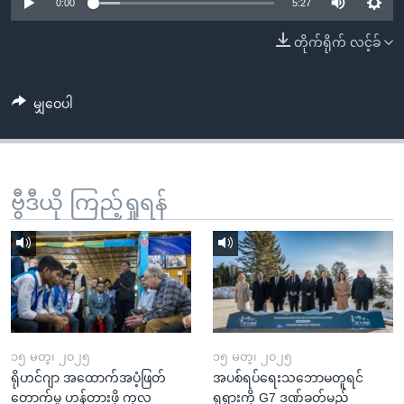
အ
0:00
5:27
သုတပဒေသာ အင်္ဂလိပ်စာ
ညွန်း
Learning English
တိုက်ရိုက် လင့်ခ်
စာမျက်နှာ
သို့
ဗွီအိုအေ လူမှုကွန်ယက်များ
ကျော်
မျှဝေပါ
ကြည့်
ရန်
ဘာသာစကားများ
ရှာဖွေ
ဗွီဒီယို ကြည့်ရှုရန်
ရန်
နေရာ
သို့
ကျော်
ရန်
၁၅ မတ္၊ ၂၀၂၅
၁၅ မတ္၊ ၂၀၂၅
ရိုဟင်ဂျာ အထောက်အပံ့ဖြတ်
အပစ်ရပ်ရေးသဘောမတူရင်
တောက်မှု ဟန့်တားဖို့ ကုလ
ရုရှားကို G7 ဒဏ်ခတ်မည်