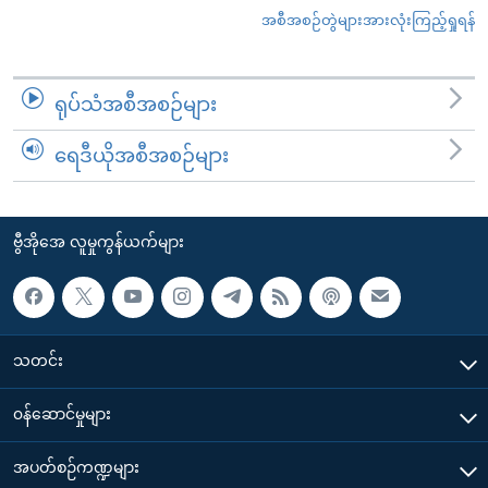
အစီအစဉ်တွဲများအားလုံးကြည့်ရှုရန်
ရုပ်သံအစီအစဉ်များ
ရေဒီယိုအစီအစဉ်များ
ဗွီအိုအေ လူမှုကွန်ယက်များ
သတင်း
၀န်ဆောင်မှုများ
အပတ်စဉ်ကဏ္ဍများ