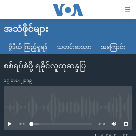
သုံး
ရ
လွယ်ကူ
အသံဖိုင်များ
မူလစာမျက်နှာ
စေ
မြန်မာ
ဗွီဒီယို ကြည့်ရှုရန်
သတင်းစာသား
အကြောင်း
သည့်
ကမ္ဘာ့သတင်းများ
Link
စစ်ရပ်စဲဖို့ ရခိုင်လူထုဆန္ဒပြ
ဗွီဒီယို
နိုင်ငံတကာ
များ
သတင်းလွတ်လပ်ခွင့်
အမေရိကန်
ပင်မ
၁၉ ေမ၊ ၂၀၁၉
ရပ်ဝန်းတခု လမ်းတခု အလွန်
တရုတ်
အကြောင်းအရာ
သို့
အင်္ဂလိပ်စာလေ့လာမယ်
အစ္စရေး-ပါလက်စတိုင်း
ကျော်
အပတ်စဉ်ကဏ္ဍများ
အမေရိကန်သုံးအီဒီယံ
No media source currently available
ကြည့်
ရေဒီယိုနှင့်ရုပ်သံ အချက်အလက်များ
မကြေးမုံရဲ့ အင်္ဂလိပ်စာ
ရေဒီယို
ရန်
0:00
4:10
ပင်မ
ရေဒီယို/တီဗွီအစီအစဉ်
ရုပ်ရှင်ထဲက အင်္ဂလိပ်စာ
တီဗွီ