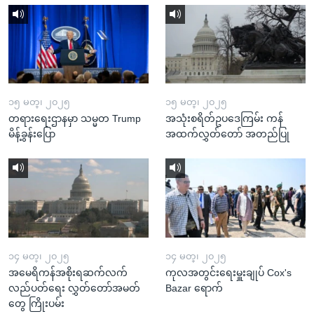
၁၅ မတ္၊ ၂၀၂၅
၁၅ မတ္၊ ၂၀၂၅
တရားရေးဌာနမှာ သမ္မတ Trump
အသုံးစရိတ်ဥပဒေကြမ်း ကန်
မိန့်ခွန်းပြော
အထက်လွှတ်တော် အတည်ပြု
၁၄ မတ္၊ ၂၀၂၅
၁၄ မတ္၊ ၂၀၂၅
အမေရိကန်အစိုးရဆက်လက်
ကုလအတွင်းရေးမှူးချုပ် Cox's
လည်ပတ်ရေး လွှတ်တော်အမတ်
Bazar ရောက်
တွေ ကြိုးပမ်း