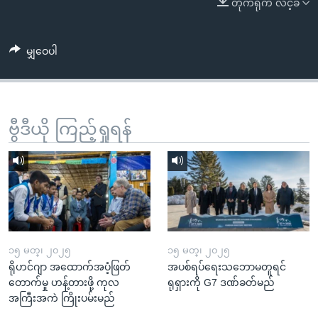
တိုက်ရိုက် လင့်ခ်
အ
သုတပဒေသာ အင်္ဂလိပ်စာ
ညွန်း
Learning English
စာမျက်နှာ
မျှဝေပါ
သို့
ဗွီအိုအေ လူမှုကွန်ယက်များ
ကျော်
ကြည့်
ရန်
ဗွီဒီယို ကြည့်ရှုရန်
ဘာသာစကားများ
ရှာဖွေ
ရန်
နေရာ
သို့
ကျော်
ရန်
၁၅ မတ္၊ ၂၀၂၅
၁၅ မတ္၊ ၂၀၂၅
ရိုဟင်ဂျာ အထောက်အပံ့ဖြတ်
အပစ်ရပ်ရေးသဘောမတူရင်
တောက်မှု ဟန့်တားဖို့ ကုလ
ရုရှားကို G7 ဒဏ်ခတ်မည်
အကြီးအကဲ ကြိုးပမ်းမည်