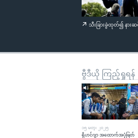
သုတပဒေသာ အင်္ဂလိပ်စာ
အ
ညွန်း
စာမျက်နှာ
သီးခြားခွဲထုတ်၍ နားဆင
သို့
ကျော်
ကြည့်
ရန်
ရှာဖွေ
ရန်
ဗွီဒီယို ကြည့်ရှုရန်
နေရာ
သို့
ကျော်
ရန်
၁၅ မတ္၊ ၂၀၂၅
ရိုဟင်ဂျာ အထောက်အပံ့ဖြတ်