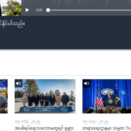
0:00
်နိုင်ပါသည်။
၁၅ မတ္၊ ၂၀၂၅
၁၅ မတ္၊ ၂၀၂၅
အပစ်ရပ်ရေးသဘောမတူရင် ရုရှား
တရားရေးဌာနမှာ သမ္မတ T