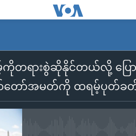
ကိုတရားစွဲဆိုနိုင်တယ်လို့ ပ
်တော်အမတ်ကို ထရမ့်ပုတ်ခတ
No media source currently availa