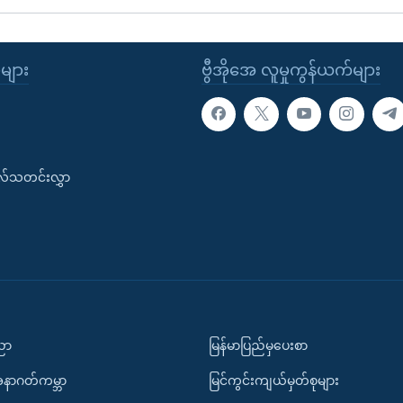
ုများ
ဗွီအိုအေ လူမှုကွန်ယက်များ
းလ်သတင်းလွှာ
ပညာ
မြန်မာပြည်မှပေးစာ
အနာဂတ်ကမ္ဘာ
မြင်ကွင်းကျယ်မှတ်စုများ