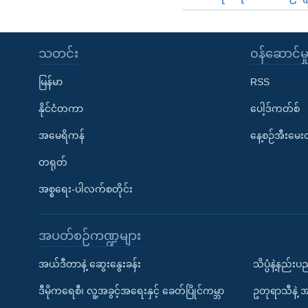
သတင်း
၀န်ဆောင်မှ
မြန်မာ
RSS
နိုင်ငံတကာ
ပေါ့ဒ်ကတ်စ်
အမေရိကန်
နေ့စဉ်အီးမေ
တရုတ်
အစ္စရေး-ပါလက်စတိုင်း
အပတ်စဉ်ကဏ္ဍများ
အယ်ဒီတာနဲ့ ဆွေးနွေးခန်း
သိပ္ပံနဲ့နည်း
ဒီမိုကရေစီ၊ လူ့အခွင့်အရေးနှင့် ခေတ်ပြိုင်ကမ္ဘာ
ဥတုရာသီနဲ့ 