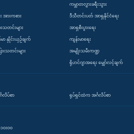
ကမ္ဘာတလွှားခရီးသွား
း အားကစား
ဒီသီတင်းပတ် အာရှနိုင်ငံရေး
ားသတင်းများ
အာရှစီးပွားရေး
်မာ နှိုင်းယှဉ်ချက်
ကျန်းမာရေး
ပြားသတင်းများ
အမျိုးသမီးကဏ္ဍ
ရိုဟင်ဂျာအရေး မျှော်လင့်ချက်
်္ဂလိပ်စာ
ရုပ်ရှင်ထဲက အင်္ဂလိပ်စာ
၀-၁၀း၀၀