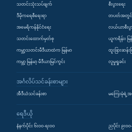
သတင်းသုံးသပ်ချက်
စီးပွားရေး
ဒီမိုကရေစီရေးရာ
တပတ်အတွင်
အမေရိကန်နိုင်ငံရေး
လယ်ယာစီးပွ
သတင်းထောက်မှတ်စု
ယူကရိန်း၊ မြန
ကမ္ဘာ့သတင်းမီဒီယာထဲက မြန်မာ
ထူးခြားဆန်း
ကမ္ဘာ့ မြန်မာ့ မီဒီယာမြင်ကွင်း
လူမှုရှုခင်း
အင်္ဂလိပ်သင်ခန်းစာများ
အီဒီယံသင်ခန်းစာ
မကြေးမုံရဲ့အင
ရေဒီယို
နံနက်ပိုင်း ၆း၀၀-ရး၀၀
ညပိုင်း ၉း၀