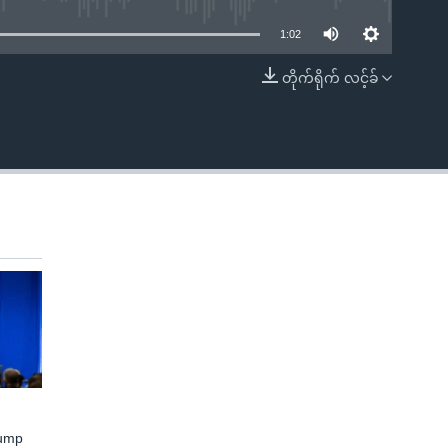
1:02
တိုက်ရိုက် လင့်ခ်
EMBED
rump