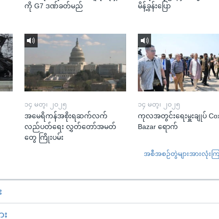
ကို G7 ဒဏ်ခတ်မည်
မိန့်ခွန်းပြော
၁၄ မတ္၊ ၂၀၂၅
၁၄ မတ္၊ ၂၀၂၅
အမေရိကန်အစိုးရဆက်လက်
ကုလအတွင်းရေးမှူးချုပ် Co
လည်ပတ်ရေး လွှတ်တော်အမတ်
Bazar ရောက်
တွေ ကြိုးပမ်း
အစီအစဉ်တွဲများအားလုံးကြည့
း
ား