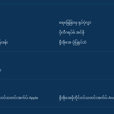
ရေမြေခြားမှ ရုပ်ပုံလွှာ
ပိုလီဂရပ်ဖ်.အင်ဖို
်းခန်း
ဗွီအိုအေ ပုံပြရုပ်သံ
း
ိုင်းလ်သတင်းအက်ပ်-Apple
ဗွီအိုအေမိုဘိုင်းလ်သတင်းအက်ပ်-An