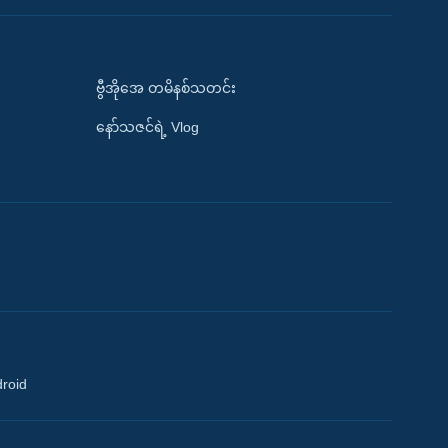
ဗွီအိုအေ တမိနစ်သတင်း
နော်သဇင်ရဲ့ Vlog
droid