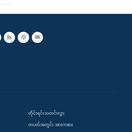
တိုင်းရင်းသတင်းလွှာ
တပတ်အတွင်း အားကစား