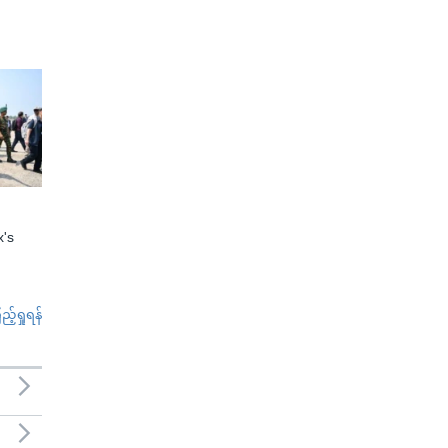
x's
်ရှုရန်