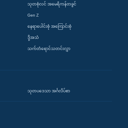
သုတစုံလင် အမေရိကန်တခွင်
Gen Z
နေရာပေါင်းစုံ အကြောင်းစုံ
ဒို့အသံ
သက်တံရောင်သတင်းလွှာ
သုတပဒေသာ အင်္ဂလိပ်စာ