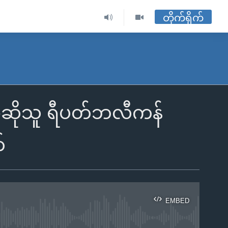
တိုက်ရိုက်
ြောဆိုသူ ရီပတ်ဘလီကန်
်
EMBED
ble