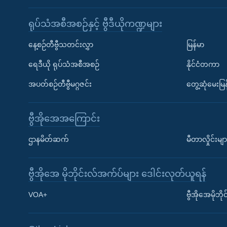
ရုပ်သံအစီအစဉ်နှင့် ဗွီဒီယိုကဏ္ဍများ
နေ့စဉ်တီဗွီသတင်းလွှာ
မြန်မာ
ရေဒီယို ရုပ်သံအစီအစဉ်
နိုင်ငံတကာ
အပတ်စဉ်တီဗွီမဂ္ဂဇင်း
တွေ့ဆုံမေးမြန
ဗွီအိုအေအကြောင်း
ဌာနမိတ်ဆက်
မီတာလှိုင်းမျာ
ဗွီအိုအေ မိုဘိုင်းလ်အက်ပ်များ ဒေါင်းလုတ်ယူရန်
Learning English
VOA+
ဗွီအိုအေမိုဘ
ဗွီအိုအေ လူမှုကွန်ယက်များ