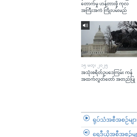
တောက်မှု ဟန့်တားဖို့ ကုလ
အကြီးအကဲ ကြိုးပမ်းမည်
၁၅ မတ္၊ ၂၀၂၅
အသုံးစရိတ်ဥပဒေကြမ်း ကန်
အထက်လွှတ်တော် အတည်ပြု
ရုပ်သံအစီအစဉ်မျာ
ရေဒီယိုအစီအစဉ်မျ