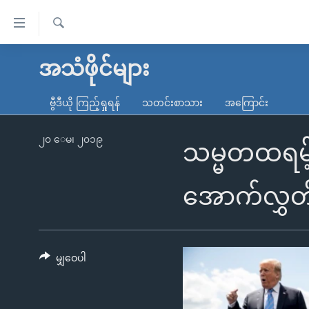
သုံး
ရ
ရှာဖွေ
လွယ်ကူ
မူလစာမျက်နှာ
အသံဖိုင်များ
ရ
စေ
မြန်မာ
လာ
ဗွီဒီယို ကြည့်ရှုရန်
သတင်းစာသား
အကြောင်း
သည့်
ဒ်
ကမ္ဘာ့သတင်းများ
Link
ဗွီဒီယို
နိုင်ငံတကာ
၂၀ ေမ၊ ၂၀၁၉
သမ္မတထရမ့်
များ
သတင်းလွတ်လပ်ခွင့်
အမေရိကန်
ပင်မ
ရပ်ဝန်းတခု လမ်းတခု အလွန်
တရုတ်
အောက်လွှတ
အကြောင်းအရာ
အင်္ဂလိပ်စာလေ့လာမယ်
အစ္စရေး-ပါလက်စတိုင်း
သို့
အပတ်စဉ်ကဏ္ဍများ
အမေရိကန်သုံးအီဒီယံ
ကျော်
ကြည့်
မျှဝေပါ
ရေဒီယိုနှင့်ရုပ်သံ အချက်အလက်များ
မကြေးမုံရဲ့ အင်္ဂလိပ်စာ
ရေဒီယို
ရန်
ရေဒီယို/တီဗွီအစီအစဉ်
ရုပ်ရှင်ထဲက အင်္ဂလိပ်စာ
တီဗွီ
ပင်မ