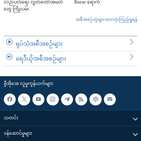
လည်ပတ်ရေး လွှတ်တော်အမတ်
Bazar ရောက်
တွေ ကြိုးပမ်း
အစီအစဉ်တွဲများအားလုံးကြည့်ရှုရန်
ရုပ်သံအစီအစဉ်များ
ရေဒီယိုအစီအစဉ်များ
ဗွီအိုအေ လူမှုကွန်ယက်များ
သတင်း
၀န်ဆောင်မှုများ