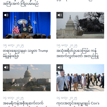
အကြီးအကဲ ကြိုးပမ်းမည်
၁၅ မတ္၊ ၂၀၂၅
၁၅ မတ္၊ ၂၀၂၅
တရားရေးဌာနမှာ သမ္မတ Trump
အသုံးစရိတ်ဥပဒေကြမ်း ကန်
မိန့်ခွန်းပြော
အထက်လွှတ်တော် အတည်ပြု
၁၄ မတ္၊ ၂၀၂၅
၁၄ မတ္၊ ၂၀၂၅
အမေရိကန်အစိုးရဆက်လက်
ကုလအတွင်းရေးမှူးချုပ် Cox's