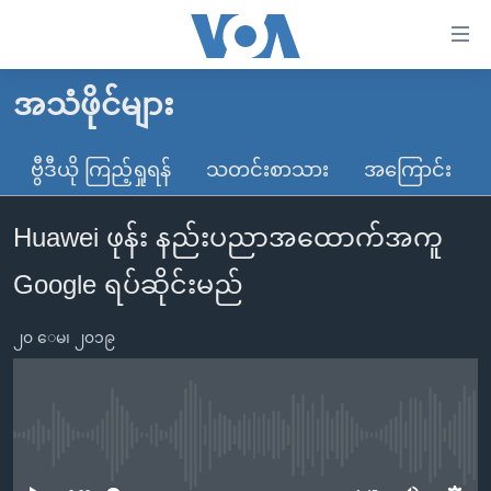
သုံး
ရ
လွယ်ကူ
အသံဖိုင်များ
မူလစာမျက်နှာ
စေ
မြန်မာ
ဗွီဒီယို ကြည့်ရှုရန်
သတင်းစာသား
အကြောင်း
သည့်
ကမ္ဘာ့သတင်းများ
Link
Huawei ဖုန်း နည်းပညာအထောက်အကူ
ဗွီဒီယို
နိုင်ငံတကာ
များ
သတင်းလွတ်လပ်ခွင့်
အမေရိကန်
Google ရပ်ဆိုင်းမည်
ပင်မ
ရပ်ဝန်းတခု လမ်းတခု အလွန်
တရုတ်
အကြောင်းအရာ
၂၀ ေမ၊ ၂၀၁၉
သို့
အင်္ဂလိပ်စာလေ့လာမယ်
အစ္စရေး-ပါလက်စတိုင်း
ကျော်
အပတ်စဉ်ကဏ္ဍများ
အမေရိကန်သုံးအီဒီယံ
ကြည့်
ရေဒီယိုနှင့်ရုပ်သံ အချက်အလက်များ
မကြေးမုံရဲ့ အင်္ဂလိပ်စာ
ရေဒီယို
ရန်
No media source currently available
ပင်မ
ရေဒီယို/တီဗွီအစီအစဉ်
ရုပ်ရှင်ထဲက အင်္ဂလိပ်စာ
တီဗွီ