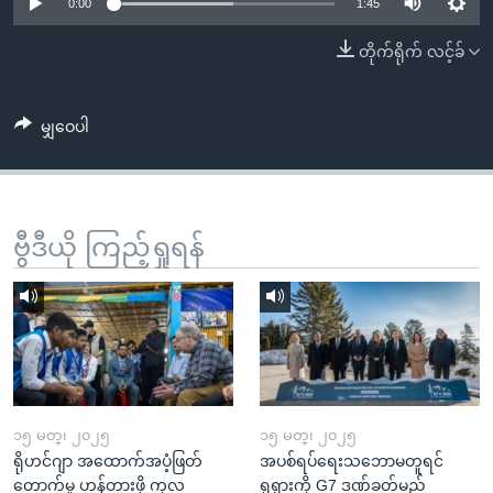
အ
0:00
1:45
သုတပဒေသာ အင်္ဂလိပ်စာ
ညွန်း
Learning English
တိုက်ရိုက် လင့်ခ်
စာမျက်နှာ
သို့
ဗွီအိုအေ လူမှုကွန်ယက်များ
ကျော်
မျှဝေပါ
ကြည့်
ရန်
ဘာသာစကားများ
ရှာဖွေ
ဗွီဒီယို ကြည့်ရှုရန်
ရန်
နေရာ
သို့
ကျော်
ရန်
၁၅ မတ္၊ ၂၀၂၅
၁၅ မတ္၊ ၂၀၂၅
ရိုဟင်ဂျာ အထောက်အပံ့ဖြတ်
အပစ်ရပ်ရေးသဘောမတူရင်
တောက်မှု ဟန့်တားဖို့ ကုလ
ရုရှားကို G7 ဒဏ်ခတ်မည်