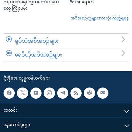
လည်ပတ်ရေး လွှတ်တော်အမတ်
Bazar ရောက်
တွေ ကြိုးပမ်း
အစီအစဉ်တွဲများအားလုံးကြည့်ရှုရန်
ရုပ်သံအစီအစဉ်များ
ရေဒီယိုအစီအစဉ်များ
ဗွီအိုအေ လူမှုကွန်ယက်များ
သတင်း
၀န်ဆောင်မှုများ