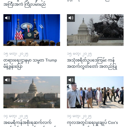
အကြီးအကဲ ကြိုးပမ်းမည်
၁၅ မတ္၊ ၂၀၂၅
၁၅ မတ္၊ ၂၀၂၅
တရားရေးဌာနမှာ သမ္မတ Trump
အသုံးစရိတ်ဥပဒေကြမ်း ကန်
မိန့်ခွန်းပြော
အထက်လွှတ်တော် အတည်ပြု
၁၄ မတ္၊ ၂၀၂၅
၁၄ မတ္၊ ၂၀၂၅
အမေရိကန်အစိုးရဆက်လက်
ကုလအတွင်းရေးမှူးချုပ် Cox's