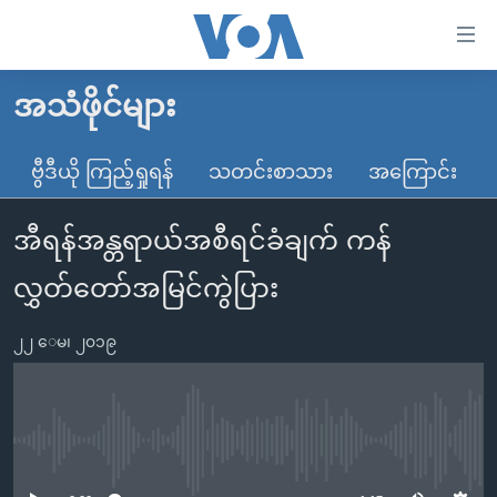
သုံး
ရ
လွယ်ကူ
အသံဖိုင်များ
မူလစာမျက်နှာ
စေ
မြန်မာ
ဗွီဒီယို ကြည့်ရှုရန်
သတင်းစာသား
အကြောင်း
သည့်
ကမ္ဘာ့သတင်းများ
Link
အီရန်အန္တရာယ်အစီရင်ခံချက် ကန်
ဗွီဒီယို
နိုင်ငံတကာ
များ
သတင်းလွတ်လပ်ခွင့်
အမေရိကန်
လွှတ်တော်အမြင်ကွဲပြား
ပင်မ
ရပ်ဝန်းတခု လမ်းတခု အလွန်
တရုတ်
အကြောင်းအရာ
၂၂ ေမ၊ ၂၀၁၉
သို့
အင်္ဂလိပ်စာလေ့လာမယ်
အစ္စရေး-ပါလက်စတိုင်း
ကျော်
အပတ်စဉ်ကဏ္ဍများ
အမေရိကန်သုံးအီဒီယံ
ကြည့်
ရေဒီယိုနှင့်ရုပ်သံ အချက်အလက်များ
မကြေးမုံရဲ့ အင်္ဂလိပ်စာ
ရေဒီယို
ရန်
No media source currently available
ပင်မ
ရေဒီယို/တီဗွီအစီအစဉ်
ရုပ်ရှင်ထဲက အင်္ဂလိပ်စာ
တီဗွီ