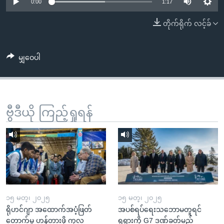
အ
0:00
1:17
သုတပဒေသာ အင်္ဂလိပ်စာ
ညွန်း
Learning English
တိုက်ရိုက် လင့်ခ်
စာမျက်နှာ
သို့
ဗွီအိုအေ လူမှုကွန်ယက်များ
ကျော်
မျှဝေပါ
ကြည့်
ရန်
ဘာသာစကားများ
ရှာဖွေ
ဗွီဒီယို ကြည့်ရှုရန်
ရန်
နေရာ
သို့
ကျော်
ရန်
၁၅ မတ္၊ ၂၀၂၅
၁၅ မတ္၊ ၂၀၂၅
ရိုဟင်ဂျာ အထောက်အပံ့ဖြတ်
အပစ်ရပ်ရေးသဘောမတူရင်
တောက်မှု ဟန့်တားဖို့ ကုလ
ရုရှားကို G7 ဒဏ်ခတ်မည်