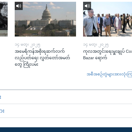
၁၄ မတ္၊ ၂၀၂၅
၁၄ မတ္၊ ၂၀၂၅
အမေရိကန်အစိုးရဆက်လက်
ကုလအတွင်းရေးမှူးချုပ် Co
လည်ပတ်ရေး လွှတ်တော်အမတ်
Bazar ရောက်
တွေ ကြိုးပမ်း
အစီအစဉ်တွဲများအားလုံးကြည့
း
ား