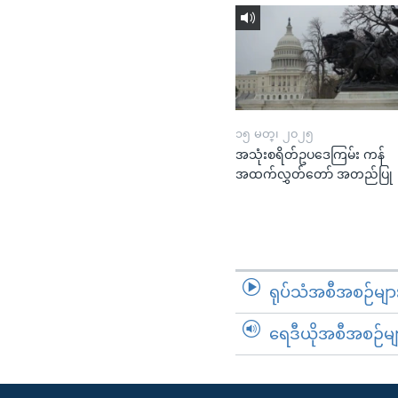
၁၅ မတ္၊ ၂၀၂၅
အသုံးစရိတ်ဥပဒေကြမ်း ကန်
အထက်လွှတ်တော် အတည်ပြု
ရုပ်သံအစီအစဉ်မျာ
ရေဒီယိုအစီအစဉ်မျ