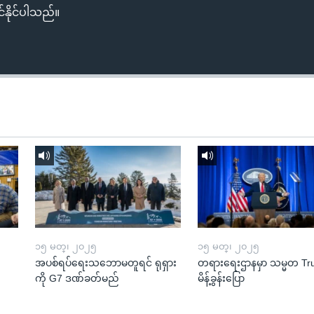
်နိုင်ပါသည်။
၁၅ မတ္၊ ၂၀၂၅
၁၅ မတ္၊ ၂၀၂၅
အပစ်ရပ်ရေးသဘောမတူရင် ရုရှား
တရားရေးဌာနမှာ သမ္မတ T
ကို G7 ဒဏ်ခတ်မည်
မိန့်ခွန်းပြော