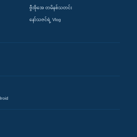
ဗွီအိုအေ တမိနစ်သတင်း
နော်သဇင်ရဲ့ Vlog
droid