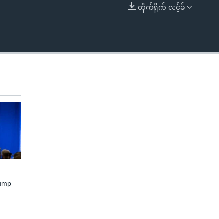
တိုက်ရိုက် လင့်ခ်
EMBED
rump