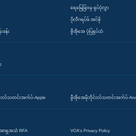
ရေမြေခြားမှ ရုပ်ပုံလွှာ
ပိုလီဂရပ်ဖ်.အင်ဖို
်းခန်း
ဗွီအိုအေ ပုံပြရုပ်သံ
း
ိုင်းလ်သတင်းအက်ပ်-Apple
ဗွီအိုအေမိုဘိုင်းလ်သတင်းအက်ပ်-An
 အာရှအသံ RFA
VOA's Privacy Policy