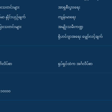
ားသတင်းများ
အာရှစီးပွားရေး
်မာ နှိုင်းယှဉ်ချက်
ကျန်းမာရေး
ပြားသတင်းများ
အမျိုးသမီးကဏ္ဍ
ရိုဟင်ဂျာအရေး မျှော်လင့်ချက်
်္ဂလိပ်စာ
ရုပ်ရှင်ထဲက အင်္ဂလိပ်စာ
၀-၁၀း၀၀