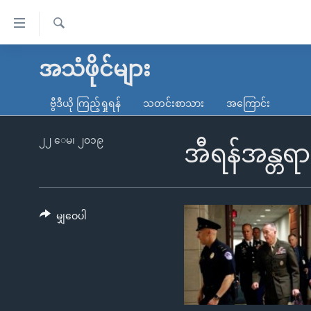
သုံး
ရ
ရှာဖွေ
လွယ်ကူ
မူလစာမျက်နှာ
အသံဖိုင်များ
ရ
စေ
မြန်မာ
လာ
ဗွီဒီယို ကြည့်ရှုရန်
သတင်းစာသား
အကြောင်း
သည့်
ဒ်
ကမ္ဘာ့သတင်းများ
Link
ဗွီဒီယို
နိုင်ငံတကာ
၂၂ ေမ၊ ၂၀၁၉
အီရန်အန္တရ
များ
သတင်းလွတ်လပ်ခွင့်
အမေရိကန်
ပင်မ
ရပ်ဝန်းတခု လမ်းတခု အလွန်
တရုတ်
အကြောင်းအရာ
အင်္ဂလိပ်စာလေ့လာမယ်
အစ္စရေး-ပါလက်စတိုင်း
မျှဝေပါ
သို့
အပတ်စဉ်ကဏ္ဍများ
အမေရိကန်သုံးအီဒီယံ
ကျော်
ကြည့်
ရေဒီယိုနှင့်ရုပ်သံ အချက်အလက်များ
မကြေးမုံရဲ့ အင်္ဂလိပ်စာ
ရေဒီယို
ရန်
ရေဒီယို/တီဗွီအစီအစဉ်
ရုပ်ရှင်ထဲက အင်္ဂလိပ်စာ
တီဗွီ
ပင်မ