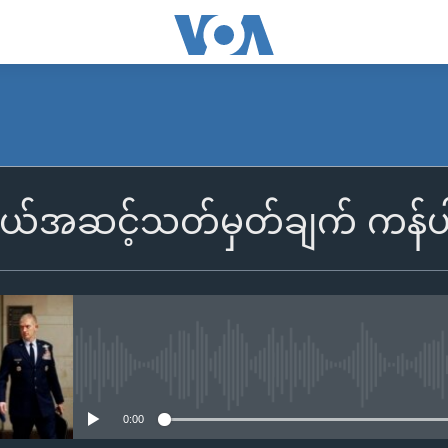
ာယ်အဆင့်သတ်မှတ်ချက် ကန်ပါတီ
No media source currently availa
0:00