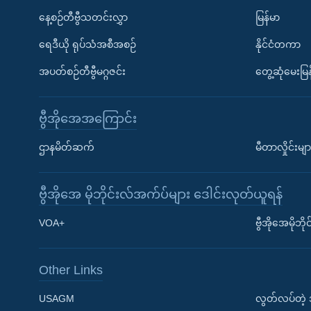
နေ့စဉ်တီဗွီသတင်းလွှာ
မြန်မာ
ရေဒီယို ရုပ်သံအစီအစဉ်
နိုင်ငံတကာ
အပတ်စဉ်တီဗွီမဂ္ဂဇင်း
တွေ့ဆုံမေးမြန
ဗွီအိုအေအကြောင်း
ဌာနမိတ်ဆက်
မီတာလှိုင်းမျာ
ဗွီအိုအေ မိုဘိုင်းလ်အက်ပ်များ ဒေါင်းလုတ်ယူရန်
Learning English
VOA+
ဗွီအိုအေမိုဘ
ဗွီအိုအေ လူမှုကွန်ယက်များ
Other Links
USAGM
လွတ်လပ်တဲ့