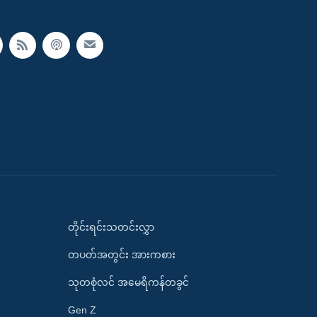
တိုင်းရင်းသတင်းလွှာ
တပတ်အတွင်း အားကစား
သုတစုံလင် အမေရိကန်တခွင်
Gen Z