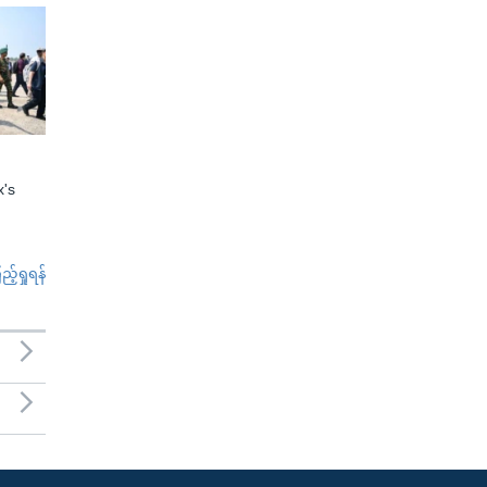
x's
်ရှုရန်