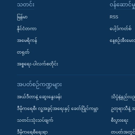
သတင်း
၀န်ဆောင်မှ
မြန်မာ
RSS
နိုင်ငံတကာ
ပေါ့ဒ်ကတ်စ်
အမေရိကန်
နေ့စဉ်အီးမေ
တရုတ်
အစ္စရေး-ပါလက်စတိုင်း
အပတ်စဉ်ကဏ္ဍများ
အယ်ဒီတာနဲ့ ဆွေးနွေးခန်း
သိပ္ပံနဲ့နည်း
ဒီမိုကရေစီ၊ လူ့အခွင့်အရေးနှင့် ခေတ်ပြိုင်ကမ္ဘာ
ဥတုရာသီနဲ့ 
သတင်းသုံးသပ်ချက်
စီးပွားရေး
ဒီမိုကရေစီရေးရာ
တပတ်အတွင်