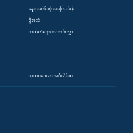
နေရာပေါင်းစုံ အကြောင်းစုံ
ဒို့အသံ
သက်တံရောင်သတင်းလွှာ
သုတပဒေသာ အင်္ဂလိပ်စာ