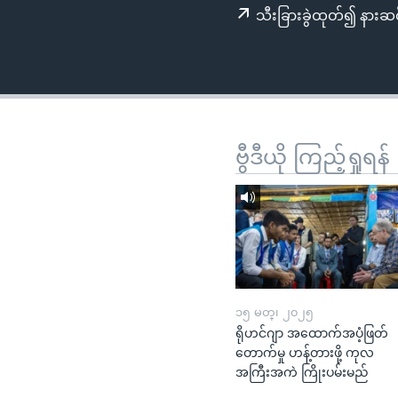
သုတပဒေသာ အင်္ဂလိပ်စာ
အ
သီးခြားခွဲထုတ်၍ နားဆင
ညွန်း
စာမျက်နှာ
သို့
ကျော်
ကြည့်
ရန်
ဗွီဒီယို ကြည့်ရှုရန်
ရှာဖွေ
ရန်
နေရာ
သို့
ကျော်
ရန်
၁၅ မတ္၊ ၂၀၂၅
ရိုဟင်ဂျာ အထောက်အပံ့ဖြတ်
တောက်မှု ဟန့်တားဖို့ ကုလ
အကြီးအကဲ ကြိုးပမ်းမည်