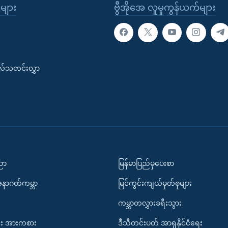
ုများ
ဗွီအိုအေ လူမှုကွန်ယက်များ
းလ်သတင်းလွှာ
ပညာ
မြန်မာပြည်မှပေးစာ
အနာဂတ်ကမ္ဘာ
မြင်ကွင်းကျယ်မှတ်စုများ
ကမ္ဘာတလွှားခရီးသွား
း အားကစား
ဒီသီတင်းပတ် အာရှနိုင်ငံရေး